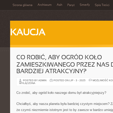
Archiwum
Ash
Smerfy
Strona główna
Paryż
Spis Treści
KAUCJA
CO ROBIĆ, ABY OGRÓD KOŁO
ZAMIESZKIWANEGO PRZEZ NAS 
BARDZIEJ ATRAKCYJNY?
POSTED BY ADMIN
POSTED ON LIP - 3 - 2025
MOŻLIWOŚĆ K
WYŁĄCZONA
Co zrobić, aby ogród koło naszego domu był atrakcyjniejszy?
Chciałbyś, aby nasza planeta była bardziej czystym miejscem? 
że czymś niezmiernie istotnym jest to by zawsze w bardzo umiej