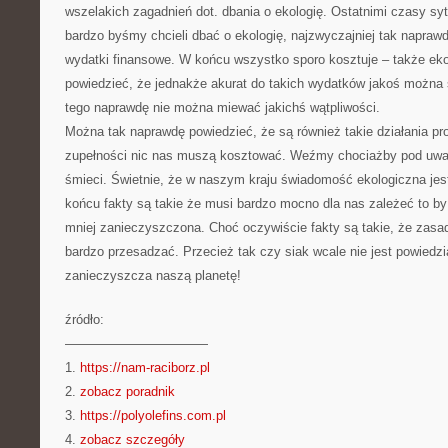
wszelakich zagadnień dot. dbania o ekologię. Ostatnimi czasy sytu
bardzo byśmy chcieli dbać o ekologię, najzwyczajniej tak napraw
wydatki finansowe. W końcu wszystko sporo kosztuje – także ek
powiedzieć, że jednakże akurat do takich wydatków jakoś można 
tego naprawdę nie można miewać jakichś wątpliwości.
Można tak naprawdę powiedzieć, że są również takie działania pr
zupełności nic nas muszą kosztować. Weźmy chociażby pod uwa
śmieci. Świetnie, że w naszym kraju świadomość ekologiczna je
końcu fakty są takie że musi bardzo mocno dla nas zależeć to by
mniej zanieczyszczona. Choć oczywiście fakty są takie, że zas
bardzo przesadzać. Przecież tak czy siak wcale nie jest powiedzi
zanieczyszcza naszą planetę!
źródło:
———————————
1.
https://nam-raciborz.pl
2.
zobacz poradnik
3.
https://polyolefins.com.pl
4.
zobacz szczegóły