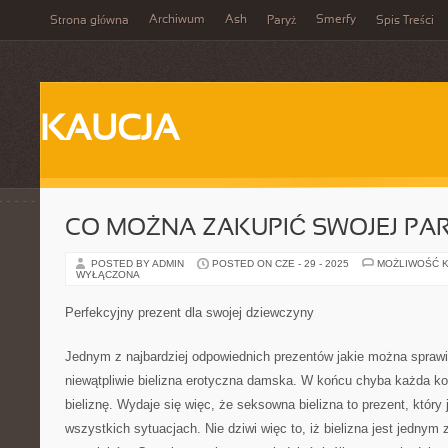
Archiwum
Ash
Smerfy
Strona główna
Paryż
Spis Treści
KAUCJA
CO MOŻNA ZAKUPIĆ SWOJEJ PA
POSTED BY ADMIN
POSTED ON CZE - 29 - 2025
MOŻLIWOŚĆ 
WYŁĄCZONA
Perfekcyjny prezent dla swojej dziewczyny
Jednym z najbardziej odpowiednich prezentów jakie można sprawi
niewątpliwie bielizna erotyczna damska. W końcu chyba każda kob
bieliznę. Wydaje się więc, że seksowna bielizna to prezent, który 
wszystkich sytuacjach. Nie dziwi więc to, iż bielizna jest jednym 