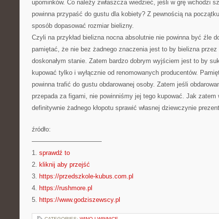
upominków. Co należy zwłaszcza wiedzieć, jeśli w grę wchodzi szuk
powinna przypaść do gustu dla kobiety? Z pewnością na początku
sposób dopasować rozmiar bielizny.
Czyli na przykład bielizna nocna absolutnie nie powinna być źle
pamiętać, że nie bez żadnego znaczenia jest to by bielizna prze
doskonałym stanie. Zatem bardzo dobrym wyjściem jest to by suki
kupować tylko i wyłącznie od renomowanych producentów. Pamięt
powinna trafić do gustu obdarowanej osoby. Zatem jeśli obdarow
przepada za figami, nie powinniśmy jej tego kupować. Jak zatem 
definitywnie żadnego kłopotu sprawić własnej dziewczynie preze
źródło:
———————————
1.
sprawdź to
2.
kliknij aby przejść
3.
https://przedszkole-kubus.com.pl
4.
https://rushmore.pl
5.
https://www.godziszewscy.pl
CATEGORIES:
WINO I WINNICE