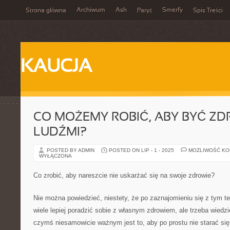
Archiwum
Ash
Smerfy
Strona główna
Paryż
Spis Treści
KAUCJA
CO MOŻEMY ROBIĆ, ABY BYĆ Z
LUDŹMI?
POSTED BY ADMIN
POSTED ON LIP - 1 - 2025
MOŻLIWOŚĆ K
WYŁĄCZONA
Co zrobić, aby nareszcie nie uskarżać się na swoje zdrowie?
Nie można powiedzieć, niestety, że po zaznajomieniu się z tym 
wiele lepiej poradzić sobie z własnym zdrowiem, ale trzeba wied
czymś niesamowicie ważnym jest to, aby po prostu nie starać si