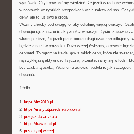
wymówek. Czyli powinniśmy wiedzieć, że jeżeli w rachubę wchodz
w naprawdę wszystkich przypadkach wiele zależy od nas. Oczyw
geny, ale to już swoją drogą.
Weźmy choćby pod uwagę to, aby odrobinę więcej ćwiczyć. Osoba
deprecjonuje znaczenie aktywności w naszym życiu, zapewne za 
własnej skórze, że jeżeli przez bardzo długi czas zaniedbujemy s
będzie z nami w porządku. Dużo więcej ćwiczmy, a pewnie będz
osobami. To ogromna frajda, gdy z takich osób, które nie zwracał
najzwyklejszą aktywność fizyczną, przeistaczamy się w ludzi, któ
być zadbaną osobą. Własnemu zdrowiu, podobnie jak szczęściu, 
dopomóc!
źródło:
———————————
1.
https://im2010.pl
2.
https://instytutprzedsiebiorcow.pl
3.
przejdź do artykułu
4.
https://kaw-med.pl
5.
przeczytaj więcej