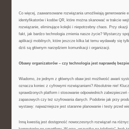
Co więcej, zaawansowane rozwiązania umożliwiają generowanie e
identyfikatorów i kodów QR, które można skanować w trakcie wej
rozwiązanie, eliminujące kolejki i niepotrzebny chaos. Przy okaz
fakt, jak bardzo technologia zmienia nasze życie? Wystarczy spo
aplikacji mobilnych, które jeszcze kilka lat temu wydawały się ty
dziś są głównym narzędziem komunikacji i organizacji.
Obawy organizatorów – czy technologia jest naprawdę bezpi
Wiadomo, że jednym z głównych obaw jest możliwość awarii syst
oznacza koniec z cyfrowymi rozwiązaniami? Absolutnie nie! Kluc
sprawdzonych platform i stosowanie odpowiednich zabezpieczeń —
zapasowych czy też szyfrowania danych. Podobnie jak przy produk
wystawy: najważniejsze jest staranne planowanie i testy przed w
Inną kwestią jest dostępność nowoczesnych rozwiązań na różnyc
komputerów po smartfony. W erze „wszystko na telefonie”, brak tak