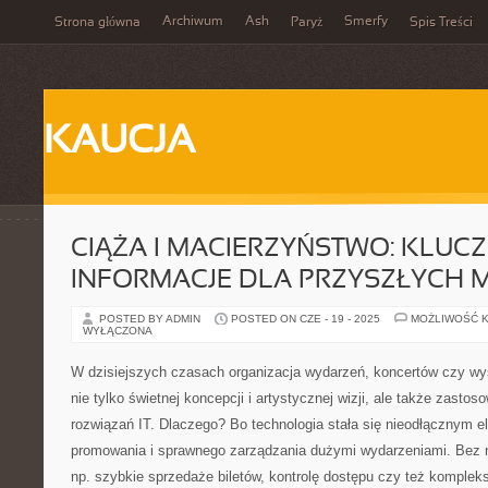
Archiwum
Ash
Smerfy
Strona główna
Paryż
Spis Treści
KAUCJA
CIĄŻA I MACIERZYŃSTWO: KLUC
INFORMACJE DLA PRZYSZŁYCH 
POSTED BY ADMIN
POSTED ON CZE - 19 - 2025
MOŻLIWOŚĆ 
WYŁĄCZONA
W dzisiejszych czasach organizacja wydarzeń, koncertów czy 
nie tylko świetnej koncepcji i artystycznej wizji, ale także zast
rozwiązań IT. Dlaczego? Bo technologia stała się nieodłącznym
promowania i sprawnego zarządzania dużymi wydarzeniami. Bez ni
np. szybkie sprzedaże biletów, kontrolę dostępu czy też komplek