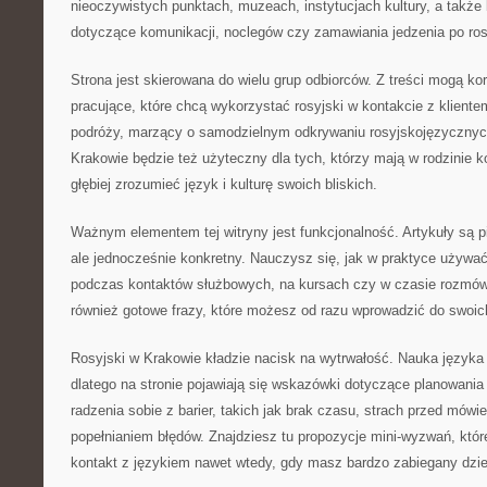
nieoczywistych punktach, muzeach, instytucjach kultury, a takż
dotyczące komunikacji, noclegów czy zamawiania jedzenia po ros
Strona jest skierowana do wielu grup odbiorców. Z treści mogą ko
pracujące, które chcą wykorzystać rosyjski w kontakcie z kliente
podróży, marzący o samodzielnym odkrywaniu rosyjskojęzycznyc
Krakowie będzie też użyteczny dla tych, którzy mają w rodzinie k
głębiej zrozumieć język i kulturę swoich bliskich.
Ważnym elementem tej witryny jest funkcjonalność. Artykuły są 
ale jednocześnie konkretny. Nauczysz się, jak w praktyce używać
podczas kontaktów służbowych, na kursach czy w czasie rozmów
również gotowe frazy, które możesz od razu wprowadzić do swoi
Rosyjski w Krakowie kładzie nacisk na wytrwałość. Nauka języka 
dlatego na stronie pojawiają się wskazówki dotyczące planowani
radzenia sobie z barier, takich jak brak czasu, strach przed mów
popełnianiem błędów. Znajdziesz tu propozycje mini-wyzwań, któ
kontakt z językiem nawet wtedy, gdy masz bardzo zabiegany dzie