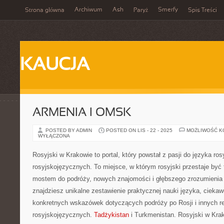
Archiwum
Ash
Smerfy
Strona główna
Paryż
Spis Treści
KAUCJA
ARMENIA I OMSK
POSTED BY ADMIN
POSTED ON LIS - 22 - 2025
MOŻLIWOŚĆ 
WYŁĄCZONA
Rosyjski w Krakowie to portal, który powstał z pasji do języka ros
rosyjskojęzycznych. To miejsce, w którym rosyjski przestaje być t
mostem do podróży, nowych znajomości i głębszego zrozumienia 
znajdziesz unikalne zestawienie praktycznej nauki języka, cieka
konkretnych wskazówek dotyczących podróży po Rosji i innych r
rosyjskojęzycznych.
Tadżykistan
i Turkmenistan. Rosyjski w Krak