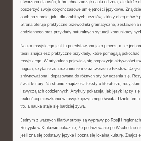
stworzona dla osób, które chcą zacząć nauki od zera, ale także d
poszerzyć swoje dotychczasowe umiejętności językowe. Znajdzie
osób na starcie, jak i dla ambitnych uczniów, którzy chcą mówić 
Strona oferuje praktyczne przewodniki gramatyczne, zestawienia s
codziennego oraz przykłady naturalnych sytuacji komunikacyjnyc
Nauka rosyjskiego jest tu przedstawiona jako proces, a nie jedno
teorii znajdziesz praktyczne przykłady, które pomagają pokochać b
rosyjskiego. W artykułach pojawiają się propozycje aktywności ro
nagrań, czytanie ze zrozumieniem oraz tworzenie tekstów. Dzięki
zrównoważona i dopasowana do różnych stylów uczenia się. Rosy
świat kultury. Na stronie znajdziesz teksty o literaturze, rosyjsk
i zwyczajach codziennych. Artykuły pokazują, jak język łączy się z
realnością mieszkańców rosyjskojęzycznego świata. Dzięki tem
tło, a nauka staje się bardziej żywa.
Jednym z ważnych filarów strony są wyprawy po Rosji i regionac
Rosyjski w Krakowie pokazuje, że podróżowanie po Wschodzie nie
jeśli zna się podstawy języka i pozna się lokalną kulturę. Znajdzi