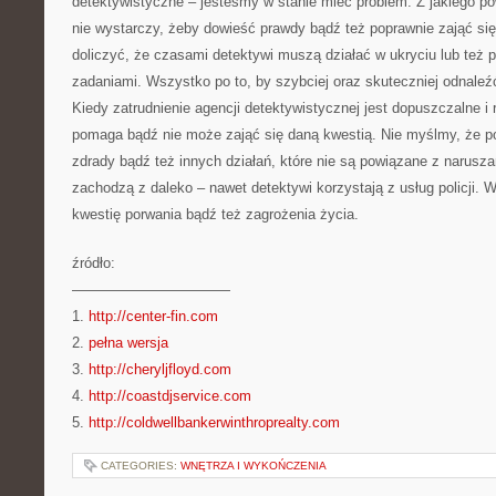
detektywistyczne – jesteśmy w stanie mieć problem. Z jakiego 
nie wystarczy, żeby dowieść prawdy bądź też poprawnie zająć si
doliczyć, że czasami detektywi muszą działać w ukryciu lub też 
zadaniami. Wszystko po to, by szybciej oraz skuteczniej odnaleźć
Kiedy zatrudnienie agencji detektywistycznej jest dopuszczalne i r
pomaga bądź nie może zająć się daną kwestią. Nie myślmy, że po
zdrady bądź też innych działań, które nie są powiązane z narus
zachodzą z daleko – nawet detektywi korzystają z usług policji.
kwestię porwania bądź też zagrożenia życia.
źródło:
———————————
1.
http://center-fin.com
2.
pełna wersja
3.
http://cheryljfloyd.com
4.
http://coastdjservice.com
5.
http://coldwellbankerwinthroprealty.com
CATEGORIES:
WNĘTRZA I WYKOŃCZENIA