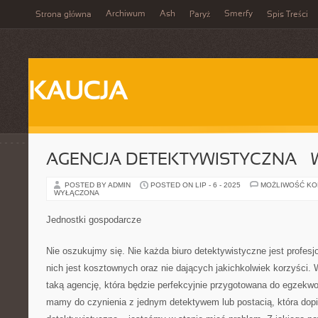
Archiwum
Ash
Smerfy
Strona główna
Paryż
Spis Treści
KAUCJA
AGENCJA DETEKTYWISTYCZNA –
POSTED BY ADMIN
POSTED ON LIP - 6 - 2025
MOŻLIWOŚĆ K
WYŁĄCZONA
Jednostki gospodarcze
Nie oszukujmy się. Nie każda biuro detektywistyczne jest profesj
nich jest kosztownych oraz nie dających jakichkolwiek korzyści. W
taką agencję, która będzie perfekcyjnie przygotowana do egzekwo
mamy do czynienia z jednym detektywem lub postacią, która dop