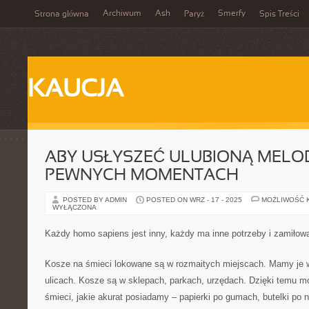
Archiwum
Ash
Smerfy
Strona główna
Paryż
Spis Treści
KAUCJA
ABY USŁYSZEĆ ULUBIONĄ MELOD
PEWNYCH MOMENTACH
POSTED BY ADMIN
POSTED ON WRZ - 17 - 2025
MOŻLIWOŚĆ 
WYŁĄCZONA
Każdy homo sapiens jest inny, każdy ma inne potrzeby i zamiłow
Kosze na śmieci lokowane są w rozmaitych miejscach. Mamy je 
ulicach. Kosze są w sklepach, parkach, urzędach. Dzięki temu 
śmieci, jakie akurat posiadamy – papierki po gumach, butelki po