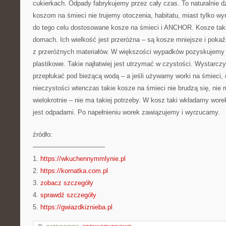
cukierkach. Odpady fabrykujemy przez cały czas. To naturalnie 
koszom na śmieci nie trujemy otoczenia, habitatu, miast tylko 
do tego celu dostosowane kosze na śmieci i ANCHOR. Kosze ta
domach. Ich wielkość jest przeróżna – są kosze mniejsze i poka
z przeróżnych materiałów. W większości wypadków pozyskujemy 
plastikowe. Takie najłatwiej jest utrzymać w czystości. Wystarcz
przepłukać pod bieżącą wodą – a jeśli używamy worki na śmieci,
nieczystości wtenczas takie kosze na śmieci nie brudzą się, nie
wielokrotnie – nie ma takiej potrzeby. W kosz taki wkładamy worek
jest odpadami. Po napełnieniu worek zawiązujemy i wyrzucamy.
źródło:
———————————
1.
https://wkuchennymmlynie.pl
2.
https://kornatka.com.pl
3.
zobacz szczegóły
4.
sprawdź szczegóły
5.
https://gwiazdkiznieba.pl