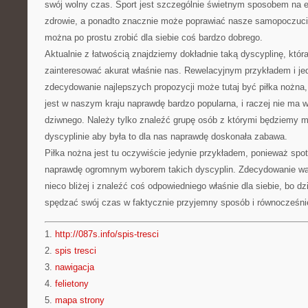
swój wolny czas. Sport jest szczególnie świetnym sposobem na 
zdrowie, a ponadto znacznie może poprawiać nasze samopoczucie
można po prostu zrobić dla siebie coś bardzo dobrego.
Aktualnie z łatwością znajdziemy dokładnie taką dyscyplinę, któr
zainteresować akurat właśnie nas. Rewelacyjnym przykładem i je
zdecydowanie najlepszych propozycji może tutaj być piłka nożna
jest w naszym kraju naprawdę bardzo popularna, i raczej nie ma 
dziwnego. Należy tylko znaleźć grupę osób z którymi będziemy mo
dyscyplinie aby była to dla nas naprawdę doskonała zabawa.
Piłka nożna jest tu oczywiście jedynie przykładem, ponieważ spo
naprawdę ogromnym wyborem takich dyscyplin. Zdecydowanie war
nieco bliżej i znaleźć coś odpowiedniego właśnie dla siebie, bo d
spędzać swój czas w faktycznie przyjemny sposób i równocześni
1.
http://087s.info/spis-tresci
2.
spis tresci
3.
nawigacja
4.
felietony
5.
mapa strony