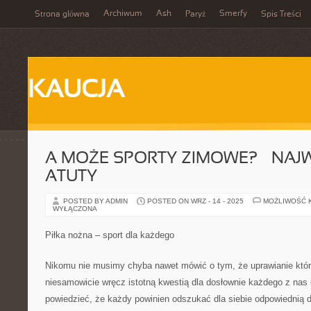
Archiwum
Ash
Smerfy
Strona główna
Paryż
Spis Treści
KAUCJA
A MOŻE SPORTY ZIMOWE? – NAJ
ATUTY
POSTED BY ADMIN
POSTED ON WRZ - 14 - 2025
MOŻLIWOŚĆ 
WYŁĄCZONA
Piłka nożna – sport dla każdego
Nikomu nie musimy chyba nawet mówić o tym, że uprawianie które
niesamowicie wręcz istotną kwestią dla dosłownie każdego z na
powiedzieć, że każdy powinien odszukać dla siebie odpowiednią d