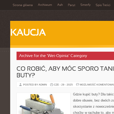
Archiwum
Ash
Smerfy
Strona główna
Paryż
Spis Treści
KAUCJA
Archive for the ‘Wet-Opinia’ Category
CO ROBIĆ, ABY MÓC SPORO TANI
BUTY?
POSTED BY ADMIN
CZE - 29 - 2025
MOŻLIWOŚĆ KOMENTOWA
Gdzie kupić buty? Dla taki
dobre obuwie, bez dwóch z
skorzystanie z nowocześni
choćby w rachubę to, aby m