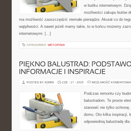
w butiku internetowym. Dzię
możliwości zakupu butów dr
ma możliwość zaoszczędzić niemałe pieniądze. Akurat co do tego
wątpliwości. A nawet jeżeli mamy takie, to w końcu możemy zazn
internetowymi. […]
CATEGORIES:
WET-OPINIA
PIĘKNO BALUSTRAD: PODSTAW
INFORMACJE I INSPIRACJE
POSTED BY ADMIN
CZE - 17 - 2025
MOŻLIWOŚĆ KOMENTOWA
Podczas remontu czy budo
balustradom. Te proste ele
stanowić nie tylko ochronę
domu. Oto kilka inspiracji,
odpowiednią balustradę dla