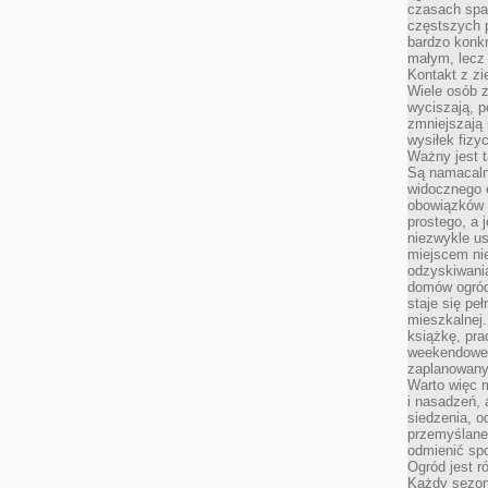
czasach spa
częstszych 
bardzo konkr
małym, lecz
Kontakt z zi
Wiele osób 
wyciszają, 
zmniejszają 
wysiłek fizy
Ważny jest 
Są namacaln
widocznego e
obowiązków 
prostego, a 
niezwykle us
miejscem nie
odzyskiwania
domów ogród
staje się pe
mieszkalnej.
książkę, pra
weekendowe p
zaplanowany,
Warto więc m
i nasadzeń, 
siedzenia, o
przemyślane 
odmienić spo
Ogród jest r
Każdy sezon