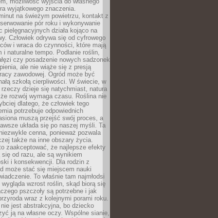
em, możliwość wyjścia do własnego
era wyjątkowego znaczenia.
minut na świeżym powietrzu, kontakt z
bserwowanie pór roku i wykonywanie
c pielęgnacyjnych działa kojąco na
wy. Człowiek odrywa się od cyfrowego
ców i wraca do czynności, które mają
 i naturalne tempo. Podlanie roślin,
gałęzi czy posadzenie nowych sadzonek
enia, ale nie wiąże się z presją
pracy zawodowej. Ogród może być
ałą szkołą cierpliwości. W świecie, w
 rzeczy dzieje się natychmiast, natura
 że rozwój wymaga czasu. Roślina nie
ybciej dlatego, że człowiek tego
emia potrzebuje odpowiednich
asiona muszą przejść swój proces, a
awsze układa się po naszej myśli. Ta
 niezwykle cenna, ponieważ pozwala
czej także na inne obszary życia.
o zaakceptować, że najlepsze efekty
ą się od razu, ale są wynikiem
oski i konsekwencji. Dla rodzin z
ód może stać się miejscem nauki
iadczenie. To właśnie tam najmłodsi
k wygląda wzrost roślin, skąd biorą się
czego pszczoły są potrzebne i jak
przyroda wraz z kolejnymi porami roku.
nie jest abstrakcyjna, bo dziecko
yć ją na własne oczy. Wspólne sianie,