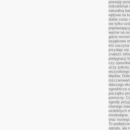
posesję prze
mikroklimat
naturalną ba
wpływa na k
dobie coraz 
nie tylko oz
poprawiający
ważne na osi
gdzie wzros
wyjątkowo 
kto zaczyna 
przydaje się
znaleźć info
pielęgnacji b
czy sposoba
uczy pokory,
wszystkiego 
błędów. Dob
rozczarowań
dalszego ek
ogrodnicza st
początku pr
pomocny. Co
ogrody przyj
równego tra
ozdobnych ro
miododajne, 
oraz rozwią
To podejście
ogrodu, ale 