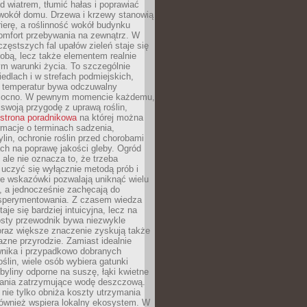
d wiatrem, tłumić hałas i poprawiać
 wokół domu. Drzewa i krzewy stanowią
rierę, a roślinność wokół budynku
omfort przebywania na zewnątrz. W
częstszych fal upałów zieleń staje się
dobą, lecz także elementem realnie
m warunki życia. To szczególnie
edlach i w strefach podmiejskich,
t temperatur bywa odczuwalny
mocno. W pewnym momencie każdemu,
swoją przygodę z uprawą roślin,
strona poradnikowa
na której można
rmacje o terminach sadzenia,
ylin, ochronie roślin przed chorobami
ch na poprawę jakości gleby. Ogród
 ale nie oznacza to, że trzeba
uczyć się wyłącznie metodą prób i
re wskazówki pozwalają uniknąć wielu
, a jednocześnie zachęcają do
sperymentowania. Z czasem wiedza
aje się bardziej intuicyjna, lecz na
osty przewodnik bywa niezwykle
raz większe znaczenie zyskują także
azne przyrodzie. Zamiast idealnie
wnika i przypadkowo dobranych
ślin, wiele osób wybiera gatunki
byliny odporne na suszę, łąki kwietne
zania zatrzymujące wodę deszczową.
 nie tylko obniża koszty utrzymania
również wspiera lokalny ekosystem. W