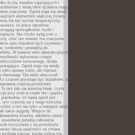
dku liczby owadów zapylających i
problemów z wodą takie działania mają
etne znaczenie. Ogród staje się wtedy
 ważnym elementem większej zmiany.
emią ma też wymiar terapeutyczny.
zauważa, że prace ogrodowe
pomagają uporządkować myśli i
napięcie. Nie chodzi wyłącznie o
czny, choć ten również ma znaczenie.
także sam charakter tych czynności.
e, konkretne i prowadzą do
fektu. W świecie wielu abstrakcyjnych
możliwość wykonania czegoś
jednocześnie sensownego, działa
pokajająco. Ogród staje się wtedy
 tylko uprawy roślin, ale również
 równowagi. Dla wielu właścicieli
 z czasem przestaje być dodatkiem, a
łnoprawną częścią przestrzeni
 To tam pije się poranną kawę, czyta
cuje przy stole w ciepłe dni i spędza
opołudnia. Im lepiej ogród jest
 tym częściej się z niego korzysta.
yśleć o nim nie tylko w kategorii rabat
ale także wygody. Miejsce do
dpowiednia ścieżka, odrobina cienia i
oświetlenie potrafią całkowicie
sób korzystania z tej przestrzeni.
ównież lekcją uważności na zmiany.
 wygląda inaczej, każda roślina ma