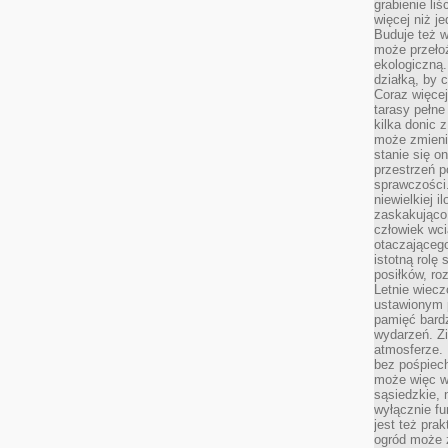
grabienie li
więcej niż j
Buduje też w
może przeło
ekologiczną
działką, by 
Coraz więcej
tarasy pełne
kilka donic 
może zmienić
stanie się o
przestrzeń p
sprawczości
niewielkiej i
zaskakująco 
człowiek wc
otaczająceg
istotną rolę
posiłków, ro
Letnie wiecz
ustawionym p
pamięć bardz
wydarzeń. Zi
atmosferze. 
bez pośpiech
może więc wz
sąsiedzkie, 
wyłącznie f
jest też pr
ogród może z