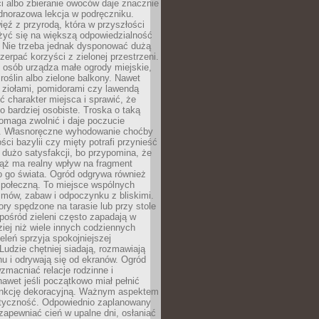
ści albo zbieranie owoców daje znacznie
ednorazowa lekcja w podręczniku.
ięź z przyrodą, która w przyszłości
żyć się na większą odpowiedzialność
. Nie trzeba jednak dysponować dużą
czerpać korzyści z zielonej przestrzeni.
 osób urządza małe ogrody miejskie,
 roślin albo zielone balkony. Nawet
z ziołami, pomidorami czy lawendą
 charakter miejsca i sprawić, że
no bardziej osobiste. Troska o taką
omaga zwolnić i daje poczucie
. Własnoręczne wyhodowanie choćby
lości bazylii czy mięty potrafi przynieść
dużo satysfakcji, bo przypomina, że
iąż ma realny wpływ na fragment
o go świata. Ogród odgrywa również
 społeczną. To miejsce wspólnych
zmów, zabaw i odpoczynku z bliskimi.
ory spędzone na tarasie lub przy stole
ośród zieleni często zapadają w
iej niż wiele innych codziennych
eleń sprzyja spokojniejszej
Ludzie chętniej siadają, rozmawiają
u i odrywają się od ekranów. Ogród
macniać relacje rodzinne i
nawet jeśli początkowo miał pełnić
unkcję dekoracyjną. Ważnym aspektem
aktyczność. Odpowiednio zaplanowany
apewniać cień w upalne dni, osłaniać