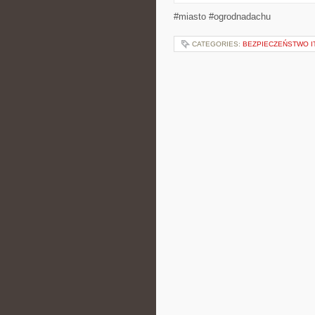
#miasto #ogrodnadachu
CATEGORIES:
BEZPIECZEŃSTWO I