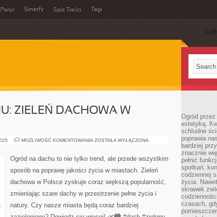
Smerfy
Tagi
Paryż
Spis Treści
SUB
U: ZIELEŃ DACHOWA W
Ogród przez 
estetyką. Kw
schludne ści
poprawia nas
OGRÓD
2025
MOŻLIWOŚĆ KOMENTOWANIA
ZOSTAŁA WYŁĄCZONA
bardziej prz
NA
DACHU:
znacznie wię
ZIELEŃ
Ogród na dachu to nie tylko trend, ale przede wszystkim
pełnić funkc
DACHOWA
W
spotkań, kon
sposób na poprawę jakości życia w miastach. Zieleń
POLSCE
codziennej s
dachowa w Polsce zyskuje coraz większą popularność,
życia. Nawet
skrawek ziel
zmieniając szare dachy w przestrzenie pełne życia i
codziennośc
czasach, gd
natury. Czy nasze miasta będą coraz bardziej
pomieszczen
zazielenione? Dowiedz się więcej! 🌿🏙️ #dach #zielony