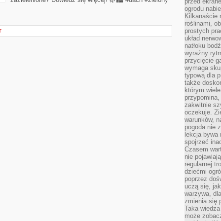
przed ekran
ogrodu nabi
Kilkanaście 
roślinami, o
prostych pra
T
układ nerwo
natłoku bodź
wyraźny rytm
przycięcie 
wymaga skupi
typową dla 
także doskon
którym wiele
przypomina,
zakwitnie sz
oczekuje. Zi
warunków, n
pogoda nie z
lekcja bywa
spojrzeć ina
Czasem wart
nie pojawiaj
regularnej tr
dziećmi ogr
poprzez dośw
uczą się, ja
warzywa, dla
zmienia się 
Taka wiedza 
może zobacz