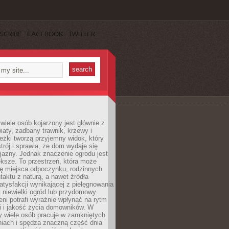
SCRIBE
FACEBOOK
TWITTER
wiele osób kojarzony jest głównie z
iaty, zadbany trawnik, krzewy i
eżki tworzą przyjemny widok, który
trój i sprawia, że dom wydaje się
yjazny. Jednak znaczenie ogrodu jest
ksze. To przestrzeń, która może
ję miejsca odpoczynku, rodzinnych
taktu z naturą, a nawet źródła
atysfakcji wynikającej z pielęgnowania
 niewielki ogród lub przydomowy
eni potrafi wyraźnie wpłynąć na rytm
i i jakość życia domowników. W
y wiele osób pracuje w zamkniętych
iach i spędza znaczną część dnia