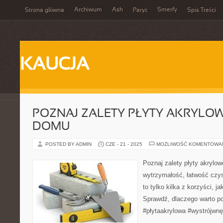
Archiwum
Ash
Smerfy
Strona główna
Paryż
Spis Treści
KAUCJA
POZNAJ ZALETY PŁYTY AKRYLO
DOMU
POSTED BY ADMIN
CZE - 21 - 2025
MOŻLIWOŚĆ KOMENTOWA
Poznaj zalety płyty akrylo
wytrzymałość, łatwość czys
to tylko kilka z korzyści, ja
Sprawdź, dlaczego warto po
#płytaakrylowa #wystrójw