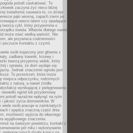
 pogoda potrafi zaskakiwać. To
człowiek zaczyna żyć nieco bliżej
dziej świadomie zauważa to, co dzieje
ierwsze pąki wiosną, zapach ziemi po
jrzewające owoce latem czy opadające
ią tworzą cykl, który przypomina o
orządku świata. Właśnie dlatego nawet
ród może mieć wielką wartość. Nie
dom, ale przywraca codzienności
 i poczucie kontaktu z czymś
.
wiele osób kojarzony jest głównie z
iaty, zadbany trawnik, krzewy i
eżki tworzą przyjemny widok, który
trój i sprawia, że dom wydaje się
yjazny. Jednak znaczenie ogrodu jest
ksze. To przestrzeń, która może
ję miejsca odpoczynku, rodzinnych
taktu z naturą, a nawet źródła
atysfakcji wynikającej z pielęgnowania
 niewielki ogród lub przydomowy
eni potrafi wyraźnie wpłynąć na rytm
i i jakość życia domowników. W
y wiele osób pracuje w zamkniętych
iach i spędza znaczną część dnia
em, możliwość wyjścia do własnego
era wyjątkowego znaczenia.
minut na świeżym powietrzu, kontakt z
bserwowanie pór roku i wykonywanie
c pielęgnacyjnych działa kojąco na