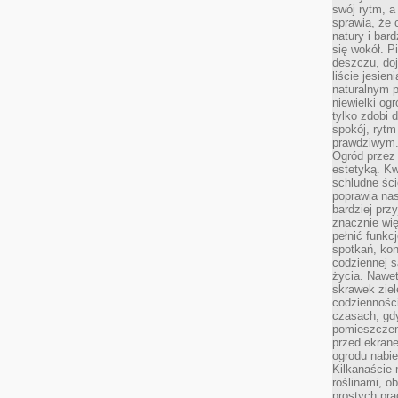
swój rytm, a
sprawia, że 
natury i bar
się wokół. P
deszczu, do
liście jesien
naturalnym p
niewielki og
tylko zdobi 
spokój, rytm
prawdziwym
Ogród przez 
estetyką. Kw
schludne ści
poprawia nas
bardziej prz
znacznie wię
pełnić funkc
spotkań, kon
codziennej s
życia. Nawet
skrawek ziel
codziennośc
czasach, gd
pomieszczen
przed ekran
ogrodu nabi
Kilkanaście 
roślinami, o
prostych pra