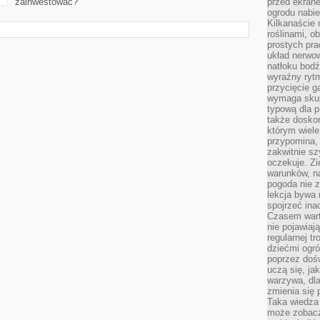
zainwestować?
przed ekran
ogrodu nabi
Kilkanaście 
roślinami, o
prostych pra
układ nerwo
natłoku bodź
wyraźny rytm
przycięcie 
wymaga skupi
typową dla 
także doskon
którym wiele
przypomina,
zakwitnie sz
oczekuje. Zi
warunków, n
pogoda nie z
lekcja bywa
spojrzeć ina
Czasem wart
nie pojawiaj
regularnej tr
dziećmi ogr
poprzez dośw
uczą się, ja
warzywa, dla
zmienia się 
Taka wiedza 
może zobacz