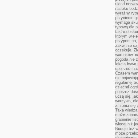
układ nerwo
natłoku bodź
wyraźny rytm
przycięcie 
wymaga skupi
typową dla 
także doskon
którym wiele
przypomina,
zakwitnie sz
oczekuje. Zi
warunków, n
pogoda nie z
lekcja bywa
spojrzeć ina
Czasem wart
nie pojawiaj
regularnej tr
dziećmi ogr
poprzez dośw
uczą się, ja
warzywa, dla
zmienia się 
Taka wiedza 
może zobacz
grabienie li
więcej niż j
Buduje też w
może przeło
ekologiczną