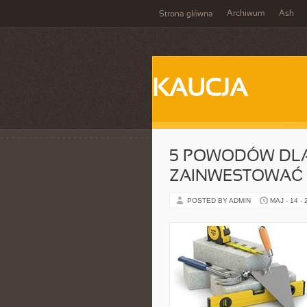
Archiwum
Ash
Strona główna
KAUCJA
5 POWODÓW DL
ZAINWESTOWAĆ
POSTED BY ADMIN
MAJ - 14 -