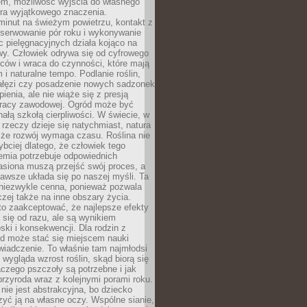
em, możliwość wyjścia do własnego
era wyjątkowego znaczenia.
minut na świeżym powietrzu, kontakt z
bserwowanie pór roku i wykonywanie
c pielęgnacyjnych działa kojąco na
wy. Człowiek odrywa się od cyfrowego
ców i wraca do czynności, które mają
 i naturalne tempo. Podlanie roślin,
gałęzi czy posadzenie nowych sadzonek
enia, ale nie wiąże się z presją
pracy zawodowej. Ogród może być
ałą szkołą cierpliwości. W świecie, w
 rzeczy dzieje się natychmiast, natura
 że rozwój wymaga czasu. Roślina nie
ybciej dlatego, że człowiek tego
emia potrzebuje odpowiednich
asiona muszą przejść swój proces, a
awsze układa się po naszej myśli. Ta
 niezwykle cenna, ponieważ pozwala
czej także na inne obszary życia.
o zaakceptować, że najlepsze efekty
ą się od razu, ale są wynikiem
oski i konsekwencji. Dla rodzin z
ód może stać się miejscem nauki
iadczenie. To właśnie tam najmłodsi
k wygląda wzrost roślin, skąd biorą się
czego pszczoły są potrzebne i jak
przyroda wraz z kolejnymi porami roku.
nie jest abstrakcyjna, bo dziecko
yć ją na własne oczy. Wspólne sianie,