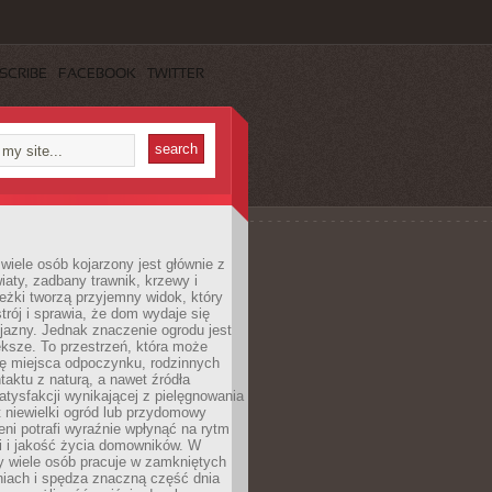
SCRIBE
FACEBOOK
TWITTER
wiele osób kojarzony jest głównie z
iaty, zadbany trawnik, krzewy i
eżki tworzą przyjemny widok, który
trój i sprawia, że dom wydaje się
yjazny. Jednak znaczenie ogrodu jest
ksze. To przestrzeń, która może
ję miejsca odpoczynku, rodzinnych
taktu z naturą, a nawet źródła
atysfakcji wynikającej z pielęgnowania
 niewielki ogród lub przydomowy
eni potrafi wyraźnie wpłynąć na rytm
i i jakość życia domowników. W
y wiele osób pracuje w zamkniętych
iach i spędza znaczną część dnia