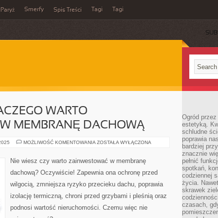
Smerfy
Tagi
Tagi
Paryż
Spis Treści
SUB
ACZEGO WARTO
Ogród przez 
 W MEMBRANĘ DACHOWĄ
estetyką. Kw
schludne ści
poprawia nas
5
 2025
MOŻLIWOŚĆ KOMENTOWANIA
ZOSTAŁA WYŁĄCZONA
bardziej prz
POWODÓW
DLACZEGO
znacznie wię
WARTO
Nie wiesz czy warto zainwestować w membranę
pełnić funkc
ZAINWESTOWAĆ
spotkań, kon
W
dachową? Oczywiście! Zapewnia ona ochronę przed
MEMBRANĘ
codziennej s
DACHOWĄ
życia. Nawet
wilgocią, zmniejsza ryzyko przecieku dachu, poprawia
skrawek ziel
izolację termiczną, chroni przed grzybami i pleśnią oraz
codziennośc
czasach, gd
podnosi wartość nieruchomości. Czemu więc nie
pomieszczen