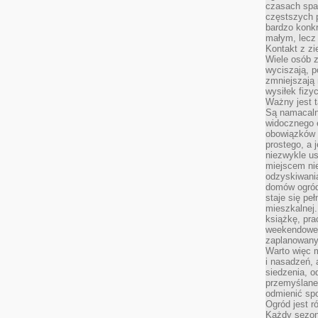
czasach spa
częstszych 
bardzo konkr
małym, lecz
Kontakt z zi
Wiele osób 
wyciszają, 
zmniejszają 
wysiłek fizy
Ważny jest 
Są namacaln
widocznego e
obowiązków 
prostego, a 
niezwykle us
miejscem nie
odzyskiwania
domów ogród
staje się pe
mieszkalnej.
książkę, pra
weekendowe p
zaplanowany,
Warto więc m
i nasadzeń, 
siedzenia, o
przemyślane 
odmienić spo
Ogród jest r
Każdy sezon