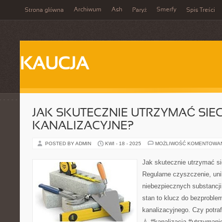
Archiwum
Ash
Smerfy
Strona główna
Paryż
Spis Treści
KAUCJA
JAK SKUTECZNIE UTRZYMAĆ SIEC
KANALIZACYJNE?
POSTED BY ADMIN
KWI - 18 - 2025
MOŻLIWOŚĆ KOMENTOWA
Jak skutecznie utrzymać si
Regularne czyszczenie, uni
niebezpiecznych substancji 
stan to klucz do bezprobl
kanalizacyjnego. Czy potra
💧 #kanalizacja #utrzymani