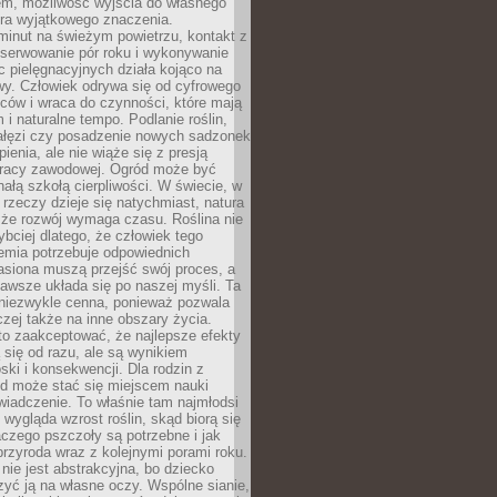
em, możliwość wyjścia do własnego
era wyjątkowego znaczenia.
minut na świeżym powietrzu, kontakt z
bserwowanie pór roku i wykonywanie
c pielęgnacyjnych działa kojąco na
wy. Człowiek odrywa się od cyfrowego
ców i wraca do czynności, które mają
 i naturalne tempo. Podlanie roślin,
gałęzi czy posadzenie nowych sadzonek
enia, ale nie wiąże się z presją
pracy zawodowej. Ogród może być
ałą szkołą cierpliwości. W świecie, w
 rzeczy dzieje się natychmiast, natura
 że rozwój wymaga czasu. Roślina nie
ybciej dlatego, że człowiek tego
emia potrzebuje odpowiednich
asiona muszą przejść swój proces, a
awsze układa się po naszej myśli. Ta
 niezwykle cenna, ponieważ pozwala
czej także na inne obszary życia.
o zaakceptować, że najlepsze efekty
ą się od razu, ale są wynikiem
oski i konsekwencji. Dla rodzin z
ód może stać się miejscem nauki
iadczenie. To właśnie tam najmłodsi
k wygląda wzrost roślin, skąd biorą się
czego pszczoły są potrzebne i jak
przyroda wraz z kolejnymi porami roku.
nie jest abstrakcyjna, bo dziecko
yć ją na własne oczy. Wspólne sianie,