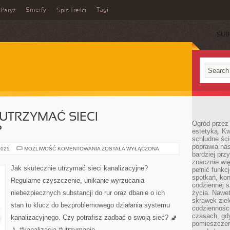
Smerfy
Tagi
Paryż
Spis Treści
SUB
 UTRZYMAĆ SIECI
Ogród przez 
?
estetyką. Kw
schludne ści
poprawia nas
JAK
2025
MOŻLIWOŚĆ KOMENTOWANIA
ZOSTAŁA WYŁĄCZONA
bardziej prz
SKUTECZNIE
UTRZYMAĆ
znacznie wię
SIECI
Jak skutecznie utrzymać sieci kanalizacyjne?
pełnić funkc
KANALIZACYJNE?
spotkań, kon
Regularne czyszczenie, unikanie wyrzucania
codziennej s
niebezpiecznych substancji do rur oraz dbanie o ich
życia. Nawet
skrawek ziel
stan to klucz do bezproblemowego działania systemu
codziennośc
czasach, gd
kanalizacyjnego. Czy potrafisz zadbać o swoją sieć? 🚽
pomieszczen
💧 #kanalizacja #utrzymanie