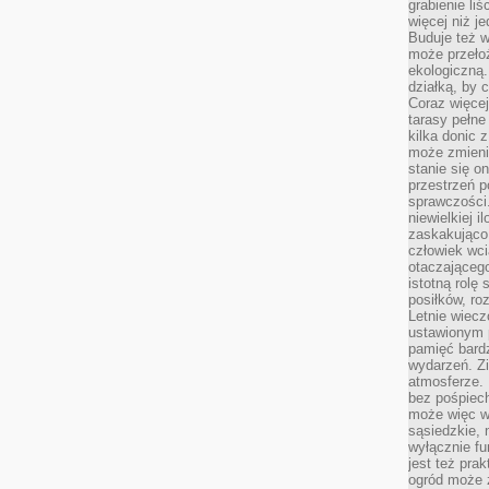
grabienie li
więcej niż j
Buduje też w
może przeło
ekologiczną
działką, by 
Coraz więcej
tarasy pełne
kilka donic 
może zmienić
stanie się o
przestrzeń p
sprawczości
niewielkiej i
zaskakująco 
człowiek wc
otaczająceg
istotną rolę
posiłków, ro
Letnie wiecz
ustawionym p
pamięć bardz
wydarzeń. Zi
atmosferze. 
bez pośpiech
może więc wz
sąsiedzkie, 
wyłącznie f
jest też pr
ogród może z