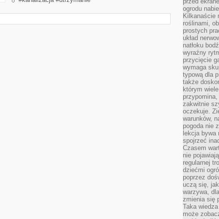
przed ekran
ogrodu nabi
Kilkanaście 
roślinami, o
prostych pra
układ nerwo
natłoku bodź
wyraźny rytm
przycięcie 
wymaga skupi
typową dla 
także doskon
którym wiele
przypomina,
zakwitnie sz
oczekuje. Zi
warunków, n
pogoda nie z
lekcja bywa
spojrzeć ina
Czasem wart
nie pojawiaj
regularnej tr
dziećmi ogr
poprzez dośw
uczą się, ja
warzywa, dla
zmienia się 
Taka wiedza 
może zobacz