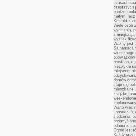
czasach spa
częstszych 
bardzo konkr
małym, lecz
Kontakt z zi
Wiele osób 
wyciszają, 
zmniejszają 
wysiłek fizy
Ważny jest 
Są namacaln
widocznego e
obowiązków 
prostego, a 
niezwykle us
miejscem nie
odzyskiwania
domów ogród
staje się pe
mieszkalnej.
książkę, pra
weekendowe p
zaplanowany,
Warto więc m
i nasadzeń, 
siedzenia, o
przemyślane 
odmienić spo
Ogród jest r
Każdy sezon