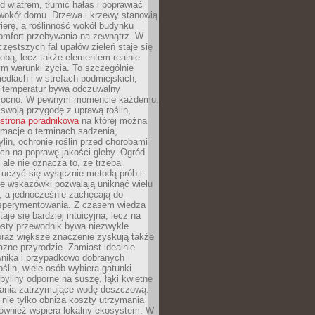
d wiatrem, tłumić hałas i poprawiać
 wokół domu. Drzewa i krzewy stanowią
rierę, a roślinność wokół budynku
omfort przebywania na zewnątrz. W
częstszych fal upałów zieleń staje się
dobą, lecz także elementem realnie
m warunki życia. To szczególnie
edlach i w strefach podmiejskich,
t temperatur bywa odczuwalny
mocno. W pewnym momencie każdemu,
swoją przygodę z uprawą roślin,
strona poradnikowa
na której można
rmacje o terminach sadzenia,
ylin, ochronie roślin przed chorobami
ch na poprawę jakości gleby. Ogród
 ale nie oznacza to, że trzeba
uczyć się wyłącznie metodą prób i
re wskazówki pozwalają uniknąć wielu
, a jednocześnie zachęcają do
sperymentowania. Z czasem wiedza
aje się bardziej intuicyjna, lecz na
osty przewodnik bywa niezwykle
raz większe znaczenie zyskują także
azne przyrodzie. Zamiast idealnie
wnika i przypadkowo dobranych
ślin, wiele osób wybiera gatunki
byliny odporne na suszę, łąki kwietne
zania zatrzymujące wodę deszczową.
 nie tylko obniża koszty utrzymania
również wspiera lokalny ekosystem. W