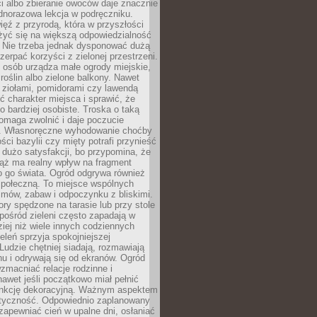
ści albo zbieranie owoców daje znacznie
ednorazowa lekcja w podręczniku.
ięź z przyrodą, która w przyszłości
żyć się na większą odpowiedzialność
. Nie trzeba jednak dysponować dużą
czerpać korzyści z zielonej przestrzeni.
 osób urządza małe ogrody miejskie,
 roślin albo zielone balkony. Nawet
z ziołami, pomidorami czy lawendą
 charakter miejsca i sprawić, że
no bardziej osobiste. Troska o taką
omaga zwolnić i daje poczucie
. Własnoręczne wyhodowanie choćby
lości bazylii czy mięty potrafi przynieść
dużo satysfakcji, bo przypomina, że
iąż ma realny wpływ na fragment
o go świata. Ogród odgrywa również
 społeczną. To miejsce wspólnych
zmów, zabaw i odpoczynku z bliskimi.
ory spędzone na tarasie lub przy stole
ośród zieleni często zapadają w
iej niż wiele innych codziennych
eleń sprzyja spokojniejszej
Ludzie chętniej siadają, rozmawiają
u i odrywają się od ekranów. Ogród
macniać relacje rodzinne i
nawet jeśli początkowo miał pełnić
unkcję dekoracyjną. Ważnym aspektem
aktyczność. Odpowiednio zaplanowany
apewniać cień w upalne dni, osłaniać