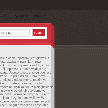
SCRIBE
FACEBOOK
TWITTER
wiele osób kojarzony jest głównie z
iaty, zadbany trawnik, krzewy i
eżki tworzą przyjemny widok, który
trój i sprawia, że dom wydaje się
yjazny. Jednak znaczenie ogrodu jest
ksze. To przestrzeń, która może
ję miejsca odpoczynku, rodzinnych
taktu z naturą, a nawet źródła
atysfakcji wynikającej z pielęgnowania
 niewielki ogród lub przydomowy
eni potrafi wyraźnie wpłynąć na rytm
i i jakość życia domowników. W
y wiele osób pracuje w zamkniętych
iach i spędza znaczną część dnia