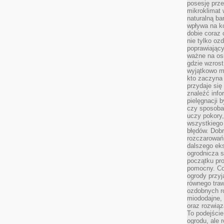
posesję prze
mikroklimat
naturalną ba
wpływa na k
dobie coraz 
nie tylko oz
poprawiający
ważne na osi
gdzie wzros
wyjątkowo 
kto zaczyna 
przydaje się
znaleźć info
pielęgnacji b
czy sposoba
uczy pokory,
wszystkiego 
błędów. Dob
rozczarowań
dalszego ek
ogrodnicza st
początku pr
pomocny. Co
ogrody przyj
równego tra
ozdobnych ro
miododajne, 
oraz rozwią
To podejście
ogrodu, ale 