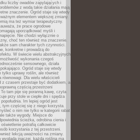
dku liczby owadów zapylających i
problemów z wodą takie działania mają
etne znaczenie. Ogród staje się wtedy
 ważnym elementem większej zmiany.
emią ma też wymiar terapeutyczny.
zauważa, że prace ogrodowe
pomagają uporządkować myśli i
napięcie. Nie chodzi wyłącznie o
czny, choć ten również ma znaczenie.
także sam charakter tych czynności.
e, konkretne i prowadzą do
fektu. W świecie wielu abstrakcyjnych
możliwość wykonania czegoś
jednocześnie sensownego, działa
pokajająco. Ogród staje się wtedy
 tylko uprawy roślin, ale również
 równowagi. Dla wielu właścicieli
 z czasem przestaje być dodatkiem, a
łnoprawną częścią przestrzeni
 To tam pije się poranną kawę, czyta
cuje przy stole w ciepłe dni i spędza
opołudnia. Im lepiej ogród jest
 tym częściej się z niego korzysta.
yśleć o nim nie tylko w kategorii rabat
ale także wygody. Miejsce do
dpowiednia ścieżka, odrobina cienia i
oświetlenie potrafią całkowicie
sób korzystania z tej przestrzeni.
ównież lekcją uważności na zmiany.
 wygląda inaczej, każda roślina ma