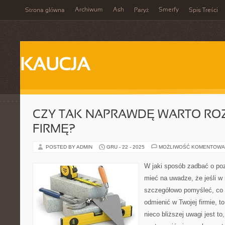
Archiwum
Ash
Smerfy
Strona główna
Paryż
Spis Treści
KAUCJA
CZY TAK NAPRAWDĘ WARTO RO
FIRMĘ?
POSTED BY ADMIN
GRU - 22 - 2025
MOŻLIWOŚĆ KOMENTOWA
W jaki sposób zadbać o po
mieć na uwadze, że jeśli w 
szczegółowo pomyśleć, co
odmienić w Twojej firmie, 
nieco bliższej uwagi jest to