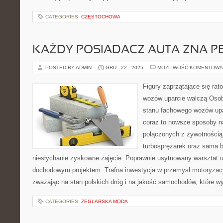
CATEGORIES:
CZĘSTOCHOWA
KAŻDY POSIADACZ AUTA ZNA PE
POSTED BY ADMIN
GRU - 22 - 2025
MOŻLIWOŚĆ KOMENTOWA
Figury zaprzątające się ra
wozów uparcie walczą Osob
stanu fachowego wozów upa
coraz to nowsze sposoby n
połączonych z żywotnością 
turbosprężarek oraz sama b
niesłychanie zyskowne zajęcie. Poprawnie usytuowany warsztat 
dochodowym projektem. Trafna inwestycja w przemysł motoryzac
zważając na stan polskich dróg i na jakość samochodów, które w
CATEGORIES:
ŻEGLARSKA MODA