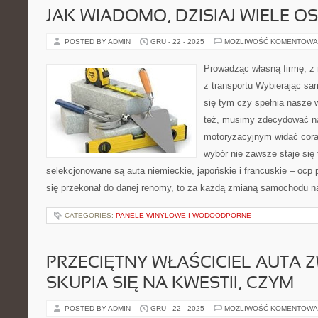
JAK WIADOMO, DZISIAJ WIELE OS
POSTED BY ADMIN
GRU - 22 - 2025
MOŻLIWOŚĆ KOMENTOWA
Prowadząc własną firmę, z 
z transportu Wybierając sa
się tym czy spełnia nasze
też, musimy zdecydować na
motoryzacyjnym widać cora
wybór nie zawsze staje się 
selekcjonowane są auta niemieckie, japońskie i francuskie – ocp 
się przekonał do danej renomy, to za każdą zmianą samochodu n
CATEGORIES:
PANELE WINYLOWE I WODOODPORNE
PRZECIĘTNY WŁAŚCICIEL AUTA Z
SKUPIA SIĘ NA KWESTII, CZYM
POSTED BY ADMIN
GRU - 22 - 2025
MOŻLIWOŚĆ KOMENTOWA