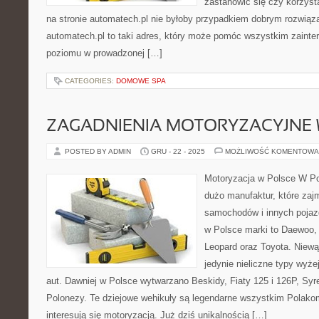
zastanowić się czy korzyst
na stronie automatech.pl nie byłoby przypadkiem dobrym rozwią
automatech.pl to taki adres, który może pomóc wszystkim zain
poziomu w prowadzonej […]
CATEGORIES:
DOMOWE SPA
ZAGADNIENIA MOTORYZACYJNE 
POSTED BY ADMIN
GRU - 22 - 2025
MOŻLIWOŚĆ KOMENTOWA
Motoryzacja w Polsce W Pol
dużo manufaktur, które zaj
samochodów i innych poja
w Polsce marki to Daewoo, C
Leopard oraz Toyota. Niewą
jedynie nieliczne typy wy
aut. Dawniej w Polsce wytwarzano Beskidy, Fiaty 125 i 126P, Sy
Polonezy. Te dziejowe wehikuły są legendarne wszystkim Polakom
interesują się motoryzacją. Już dziś unikalnością […]