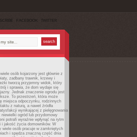
SCRIBE
FACEBOOK
TWITTER
wiele osób kojarzony jest głównie z
iaty, zadbany trawnik, krzewy i
eżki tworzą przyjemny widok, który
trój i sprawia, że dom wydaje się
yjazny. Jednak znaczenie ogrodu jest
ksze. To przestrzeń, która może
ję miejsca odpoczynku, rodzinnych
taktu z naturą, a nawet źródła
atysfakcji wynikającej z pielęgnowania
 niewielki ogród lub przydomowy
eni potrafi wyraźnie wpłynąć na rytm
i i jakość życia domowników. W
y wiele osób pracuje w zamkniętych
iach i spędza znaczną część dnia