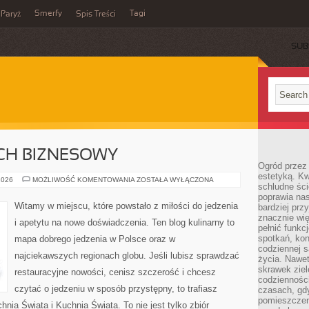
Smerfy
Tagi
Paryż
Spis Treści
SUB
CH BIZNESOWY
Ogród przez 
estetyką. Kw
MIEJSCA
2026
MOŻLIWOŚĆ KOMENTOWANIA
ZOSTAŁA WYŁĄCZONA
schludne ści
NA
LUNCH
poprawia nas
BIZNESOWY
Witamy w miejscu, które powstało z miłości do jedzenia
bardziej prz
znacznie wię
i apetytu na nowe doświadczenia. Ten blog kulinarny to
pełnić funkc
spotkań, kon
mapa dobrego jedzenia w Polsce oraz w
codziennej s
najciekawszych regionach globu. Jeśli lubisz sprawdzać
życia. Nawet
skrawek ziel
restauracyjne nowości, cenisz szczerość i chcesz
codziennośc
czytać o jedzeniu w sposób przystępny, to trafiasz
czasach, gd
pomieszczen
hnia Świata i Kuchnia Świata. To nie jest tylko zbiór