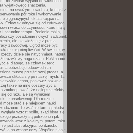
em, możliwość wyjścia do własnego
era wyjątkowego znaczenia.
minut na świeżym powietrzu, kontakt z
bserwowanie pór roku i wykonywanie
c pielęgnacyjnych działa kojąco na
wy. Człowiek odrywa się od cyfrowego
ców i wraca do czynności, które mają
 i naturalne tempo. Podlanie roślin,
gałęzi czy posadzenie nowych sadzonek
enia, ale nie wiąże się z presją
pracy zawodowej. Ogród może być
ałą szkołą cierpliwości. W świecie, w
 rzeczy dzieje się natychmiast, natura
 że rozwój wymaga czasu. Roślina nie
ybciej dlatego, że człowiek tego
emia potrzebuje odpowiednich
asiona muszą przejść swój proces, a
awsze układa się po naszej myśli. Ta
 niezwykle cenna, ponieważ pozwala
czej także na inne obszary życia.
o zaakceptować, że najlepsze efekty
ą się od razu, ale są wynikiem
oski i konsekwencji. Dla rodzin z
ód może stać się miejscem nauki
iadczenie. To właśnie tam najmłodsi
k wygląda wzrost roślin, skąd biorą się
czego pszczoły są potrzebne i jak
przyroda wraz z kolejnymi porami roku.
nie jest abstrakcyjna, bo dziecko
yć ją na własne oczy. Wspólne sianie,