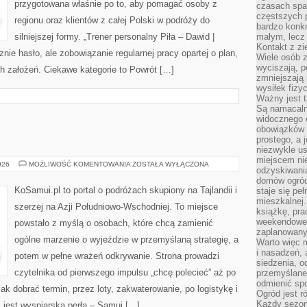
przygotowana właśnie po to, aby pomagać osoby z
czasach spa
częstszych 
regionu oraz klientów z całej Polski w podróży do
bardzo konkr
silniejszej formy. „Trener personalny Piła – Dawid |
małym, lecz
Kontakt z zi
ącznie hasło, ale zobowiązanie regularnej pracy opartej o plan,
Wiele osób 
wyciszają, 
ch założeń. Ciekawe kategorie to Powrót […]
zmniejszają 
wysiłek fizy
Ważny jest 
Są namacaln
widocznego e
obowiązków 
prostego, a 
niezwykle us
miejscem nie
OMAN
026
MOŻLIWOŚĆ KOMENTOWANIA
ZOSTAŁA WYŁĄCZONA
odzyskiwania
domów ogród
KoSamui.pl to portal o podróżach skupiony na Tajlandii i
staje się pe
mieszkalnej.
szerzej na Azji Południowo-Wschodniej. To miejsce
książkę, pra
weekendowe p
powstało z myślą o osobach, które chcą zamienić
zaplanowany,
ogólne marzenie o wyjeździe w przemyślaną strategię, a
Warto więc m
i nasadzeń, 
potem w pełne wrażeń odkrywanie. Strona prowadzi
siedzenia, o
czytelnika od pierwszego impulsu „chcę polecieć” aż po
przemyślane 
odmienić spo
ak dobrać termin, przez loty, zakwaterowanie, po logistykę i
Ogród jest r
Każdy sezon
 jest wyspiarska perła – Samui […]