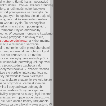
d wiatrem, tłumić hałas i poprawiać
 wokół domu. Drzewa i krzewy stanowią
rierę, a roślinność wokół budynku
omfort przebywania na zewnątrz. W
częstszych fal upałów zieleń staje się
dobą, lecz także elementem realnie
m warunki życia. To szczególnie
edlach i w strefach podmiejskich,
t temperatur bywa odczuwalny
mocno. W pewnym momencie każdemu,
swoją przygodę z uprawą roślin,
strona poradnikowa
na której można
rmacje o terminach sadzenia,
ylin, ochronie roślin przed chorobami
ch na poprawę jakości gleby. Ogród
 ale nie oznacza to, że trzeba
uczyć się wyłącznie metodą prób i
re wskazówki pozwalają uniknąć wielu
, a jednocześnie zachęcają do
sperymentowania. Z czasem wiedza
aje się bardziej intuicyjna, lecz na
osty przewodnik bywa niezwykle
raz większe znaczenie zyskują także
azne przyrodzie. Zamiast idealnie
wnika i przypadkowo dobranych
ślin, wiele osób wybiera gatunki
byliny odporne na suszę, łąki kwietne
zania zatrzymujące wodę deszczową.
 nie tylko obniża koszty utrzymania
również wspiera lokalny ekosystem. W