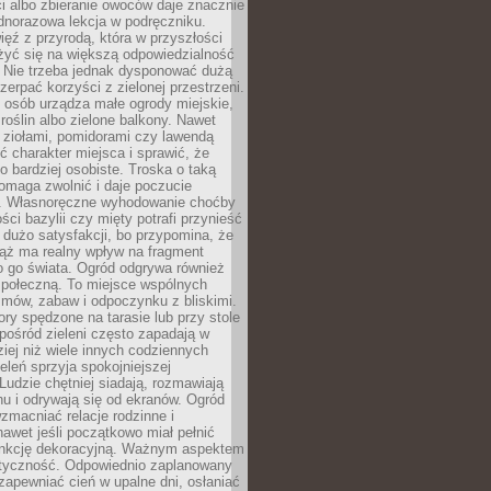
ści albo zbieranie owoców daje znacznie
ednorazowa lekcja w podręczniku.
ięź z przyrodą, która w przyszłości
żyć się na większą odpowiedzialność
. Nie trzeba jednak dysponować dużą
czerpać korzyści z zielonej przestrzeni.
 osób urządza małe ogrody miejskie,
 roślin albo zielone balkony. Nawet
z ziołami, pomidorami czy lawendą
 charakter miejsca i sprawić, że
no bardziej osobiste. Troska o taką
omaga zwolnić i daje poczucie
. Własnoręczne wyhodowanie choćby
lości bazylii czy mięty potrafi przynieść
dużo satysfakcji, bo przypomina, że
iąż ma realny wpływ na fragment
o go świata. Ogród odgrywa również
 społeczną. To miejsce wspólnych
zmów, zabaw i odpoczynku z bliskimi.
ory spędzone na tarasie lub przy stole
ośród zieleni często zapadają w
iej niż wiele innych codziennych
eleń sprzyja spokojniejszej
Ludzie chętniej siadają, rozmawiają
u i odrywają się od ekranów. Ogród
macniać relacje rodzinne i
nawet jeśli początkowo miał pełnić
unkcję dekoracyjną. Ważnym aspektem
aktyczność. Odpowiednio zaplanowany
apewniać cień w upalne dni, osłaniać