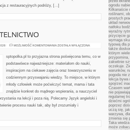
przed ekran
ogrodu nabi
lacja z restauracyjnych podróży, […]
Kilkanaście 
roślinami, o
prostych pra
układ nerwo
natłoku bodź
wyraźny rytm
YTELNICTWO
przycięcie 
wymaga skupi
typową dla 
BIBLIOTEKA
2026
MOŻLIWOŚĆ KOMENTOWANIA
ZOSTAŁA WYŁĄCZONA
także doskon
I
CZYTELNICTWO
którym wiele
sptopolka.pl to przyjazna strona poświęcona temu, co w
przypomina,
zakwitnie sz
podstawówce najważniejsze: materiałom do nauki,
oczekuje. Zi
inspiracjom na ciekawe zajęcia oraz towarzyszeniu w
warunków, n
pogoda nie z
codziennym przyswajaniu wiedzy. To miejsce, w którym
lekcja bywa
spojrzeć ina
młody człowiek może poćwiczyć temat, mama i tata
Czasem wart
znajdzie konkret do mądrego wspierania, a nauczyciel
nie pojawiaj
regularnej tr
zystania na lekcji i poza nią. Polecamy Język angielski i
dziećmi ogr
atwienie procesu nauki tak, aby był zrozumiały i
poprzez dośw
uczą się, ja
warzywa, dla
zmienia się 
Taka wiedza 
może zobacz