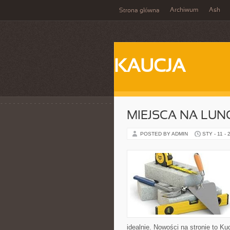
Archiwum
Ash
Strona główna
KAUCJA
MIEJSCA NA LUN
POSTED BY ADMIN
STY - 11 - 
idealnie. Nowości na stronie to Kuc