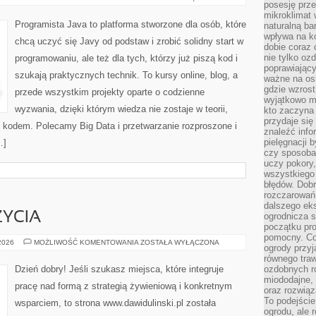
posesję prze
I
BIBLIOTEKI
mikroklimat
Programista Java to platforma stworzone dla osób, które
naturalną ba
wpływa na k
chcą uczyć się Javy od podstaw i zrobić solidny start w
dobie coraz 
nie tylko oz
programowaniu, ale też dla tych, którzy już piszą kod i
poprawiający
szukają praktycznych technik. To kursy online, blog, a
ważne na osi
gdzie wzros
przede wszystkim projekty oparte o codzienne
wyjątkowo 
wyzwania, dzięki którym wiedza nie zostaje w teorii,
kto zaczyna 
przydaje się
ym kodem. Polecamy Big Data i przetwarzanie rozproszone i
znaleźć info
pielęgnacji b
…]
czy sposoba
uczy pokory,
wszystkiego 
błędów. Dob
rozczarowań
dalszego ek
ŻYCIA
ogrodnicza st
początku pr
pomocny. Co
ZDROWIE
 2026
MOŻLIWOŚĆ KOMENTOWANIA
ZOSTAŁA WYŁĄCZONA
ogrody przyj
I
STYL
równego tra
ŻYCIA
Dzień dobry! Jeśli szukasz miejsca, które integruje
ozdobnych ro
miododajne, 
pracę nad formą z strategią żywieniową i konkretnym
oraz rozwią
To podejście
wsparciem, to strona www.dawidulinski.pl została
ogrodu, ale 