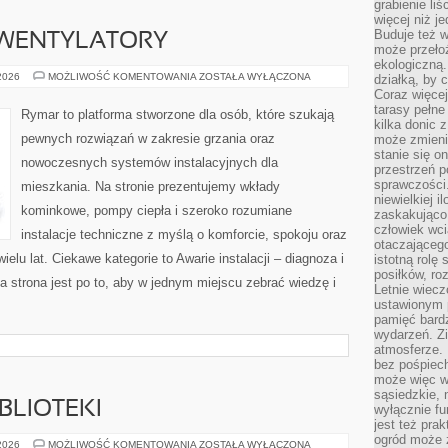
grabienie li
więcej niż j
Buduje też w
 WENTYLATORY
może przeło
ekologiczną
KLIMATYZACJA
 2026
MOŻLIWOŚĆ KOMENTOWANIA
ZOSTAŁA WYŁĄCZONA
działką, by 
I
Coraz więcej
WENTYLATORY
tarasy pełne
Rymar to platforma stworzone dla osób, które szukają
kilka donic 
pewnych rozwiązań w zakresie grzania oraz
może zmienić
stanie się o
nowoczesnych systemów instalacyjnych dla
przestrzeń p
sprawczości
mieszkania. Na stronie prezentujemy wkłady
niewielkiej i
kominkowe, pompy ciepła i szeroko rozumiane
zaskakująco 
człowiek wc
instalacje techniczne z myślą o komforcie, spokoju oraz
otaczająceg
lu lat. Ciekawe kategorie to Awarie instalacji – diagnoza i
istotną rolę
posiłków, ro
 strona jest po to, aby w jednym miejscu zebrać wiedzę i
Letnie wiecz
ustawionym p
pamięć bardz
wydarzeń. Zi
atmosferze. 
bez pośpiech
może więc wz
sąsiedzkie, 
BLIOTEKI
wyłącznie f
jest też pr
ogród może z
FRAMEWORKI
 2026
MOŻLIWOŚĆ KOMENTOWANIA
ZOSTAŁA WYŁĄCZONA