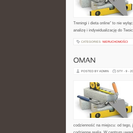
Treningi i dieta online” to nie wył
analizę i indywidualizację do Twoi
CATEGORIES:
NIERUCHOMOŚCI
OMAN
POSTED BY ADMIN
STY - 9 - 2
codzienność na miejscu: od tego, j
codzienne realia. W centrum uwagi