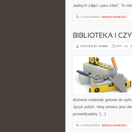
„ładnych zdjęć i paru zdań”. To re
CATEGORIES:
NIERUCHOMOŚCI
BIBLIOTEKA I CZ
POSTED BY ADMIN
STY - 11 - 
dostanie materiały gotowe do wykor
Język polski. Ideą serwisu jest uł
przewidywalny. […]
CATEGORIES:
NIERUCHOMOŚCI