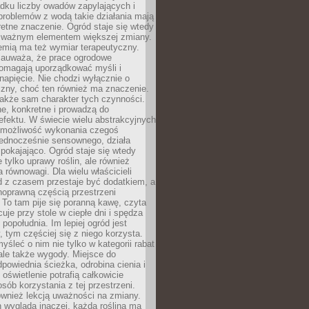
dku liczby owadów zapylających i
problemów z wodą takie działania mają
etne znaczenie. Ogród staje się wtedy
 ważnym elementem większej zmiany.
emią ma też wymiar terapeutyczny.
zauważa, że prace ogrodowe
pomagają uporządkować myśli i
napięcie. Nie chodzi wyłącznie o
czny, choć ten również ma znaczenie.
także sam charakter tych czynności.
e, konkretne i prowadzą do
fektu. W świecie wielu abstrakcyjnych
możliwość wykonania czegoś
jednocześnie sensownego, działa
pokajająco. Ogród staje się wtedy
 tylko uprawy roślin, ale również
 równowagi. Dla wielu właścicieli
 z czasem przestaje być dodatkiem, a
łnoprawną częścią przestrzeni
 To tam pije się poranną kawę, czyta
cuje przy stole w ciepłe dni i spędza
opołudnia. Im lepiej ogród jest
 tym częściej się z niego korzysta.
yśleć o nim nie tylko w kategorii rabat
ale także wygody. Miejsce do
dpowiednia ścieżka, odrobina cienia i
oświetlenie potrafią całkowicie
sób korzystania z tej przestrzeni.
ównież lekcją uważności na zmiany.
 wygląda inaczej, każda roślina ma