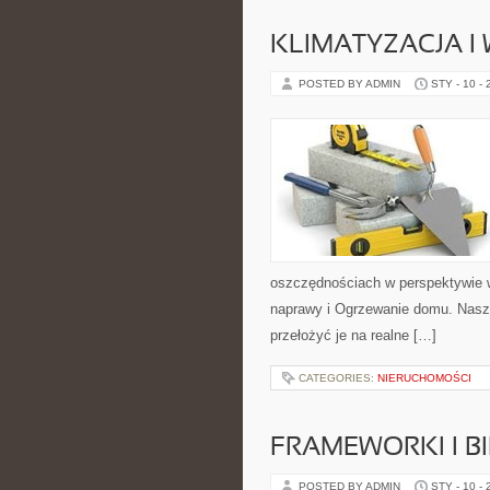
KLIMATYZACJA I
POSTED BY ADMIN
STY - 10 -
oszczędnościach w perspektywie wie
naprawy i Ogrzewanie domu. Nasza
przełożyć je na realne […]
CATEGORIES:
NIERUCHOMOŚCI
FRAMEWORKI I BI
POSTED BY ADMIN
STY - 10 -