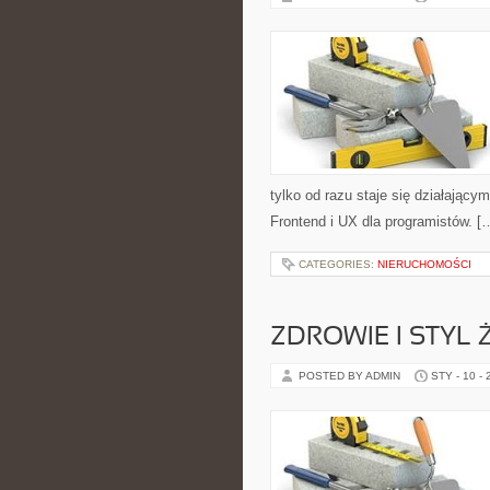
tylko od razu staje się działając
Frontend i UX dla programistów. [
CATEGORIES:
NIERUCHOMOŚCI
ZDROWIE I STYL 
POSTED BY ADMIN
STY - 10 -