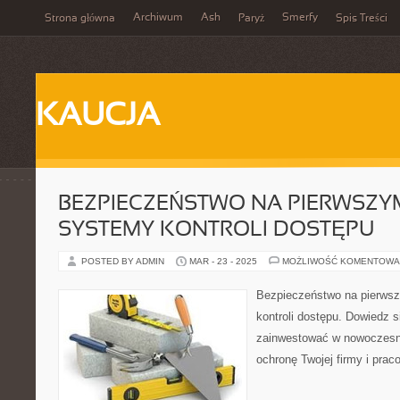
Archiwum
Ash
Smerfy
Strona główna
Paryż
Spis Treści
KAUCJA
BEZPIECZEŃSTWO NA PIERWSZYM
SYSTEMY KONTROLI DOSTĘPU
POSTED BY ADMIN
MAR - 23 - 2025
MOŻLIWOŚĆ KOMENTOWA
Bezpieczeństwo na pierws
kontroli dostępu. Dowiedz s
zainwestować w nowoczesn
ochronę Twojej firmy i prac