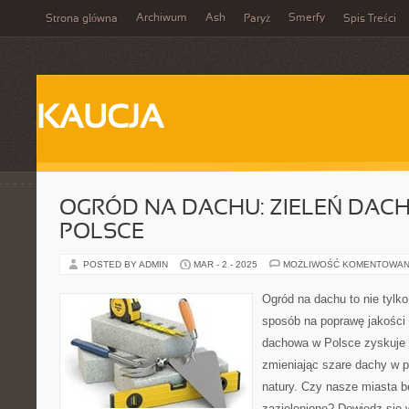
Archiwum
Ash
Smerfy
Strona główna
Paryż
Spis Treści
KAUCJA
OGRÓD NA DACHU: ZIELEŃ DAC
POLSCE
POSTED BY ADMIN
MAR - 2 - 2025
MOŻLIWOŚĆ KOMENTOWAN
Ogród na dachu to nie tylko
sposób na poprawę jakości 
dachowa w Polsce zyskuje 
zmieniając szare dachy w pr
natury. Czy nasze miasta b
zazielenione? Dowiedz się w