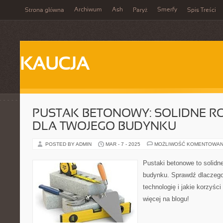
Archiwum
Ash
Smerfy
Strona główna
Paryż
Spis Treści
KAUCJA
PUSTAK BETONOWY: SOLIDNE R
DLA TWOJEGO BUDYNKU
POSTED BY ADMIN
MAR - 7 - 2025
MOŻLIWOŚĆ KOMENTOWAN
Pustaki betonowe to solidn
budynku. Sprawdź dlaczego
technologię i jakie korzyśc
więcej na blogu!