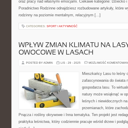
oraz pracy nad własnymi emocjami. Ciekawe kategorie: Dziecko i 
Poradnictwo Rodzinne odnajdziesz rozbudowane artykuły, które wy
rodzinny na poziomie mentalnym, relacyjnym […]
CATEGORIES:
SPORT I AKTYWNOŚĆ
WPŁYW ZMIAN KLIMATU NA LASY
OWOCOWE W LASACH
POSTED BY ADMIN
LIS - 29 - 2025
MOŻLIWOŚĆ KOMENTOWAN
Mieszkańcy Lasu to leśny d
zafascynowania do świata n
gospodarza lasu. To wirtual
natury może wsiąknąć w opo
leśnych i niewidocznych na
przemianach, które zachod
Pnącza i rośliny okrywowe i Inna tematyka. Ten projekt jest red
praktyka leśnictwa, który codziennie pracuje wśród drzew i podgl