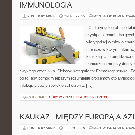
IMMUNOLOGIA
POSTED BY ADMIN
GRU - 1 - 2025
MOŻLIWOŚĆ KOMENTOWAN
LCL-Laryngolog.pl – portal 
myślą o osobach dbających 
wiarygodnej wiedzy o choro
miejsce, w którym informacj
kliniczną, a skomplikowan
tłumaczone na przystępnym
zwykłego czytelnika. Ciekawe kategorie to: Farmakogenetyka i Fo
po to, aby pomóc w lepszym rozumieniu problemów otolaryngolog
infekcji, przez przewlekłe schorzenia, […]
CATEGORIES:
GÓRY W POLSCE DLA RODZIN I DZIECI
KAUKAZ – MIĘDZY EUROPĄ A AZ
POSTED BY ADMIN
LIS - 29 - 2025
MOŻLIWOŚĆ KOMENTOWAN