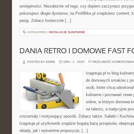
umiejętności. Niezależnie od tego, czy dopiero zaczynasz przygod
pokonujesz długie dystanse, na ProfiBike.pl znajdziesz content, 
pasję. Zobacz koniecznie […]
CATEGORIES:
INSTALACJE SANITARNE
DANIA RETRO I DOMOWE FAST 
POSTED BY ADMIN
GRU - 2 - 2025
MOŻLIWOŚĆ KOMENTOWAN
Izagotuje.pl to blog kulinar
do domowych smaków z pra
osób, które chcą udoskonal
kulinarne i poznawać nowe 
online, w którym domowa ku
na talerzu, a tradycyjne pr
zrozumiały i motywujący sposób. Zobacz także: Sałatki i Kuchnia
Izagotuje.pl użytkownik znajdzie bogatą bazę przepisów, obejmu
obiady, jak i wykwintne propozycje, […]