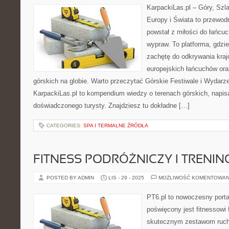
KarpackiLas.pl – Góry, Szl
Europy i Świata to przewodn
powstał z miłości do łańcu
wypraw. To platforma, gdzi
zachętę do odkrywania kra
europejskich łańcuchów ora
górskich na globie. Warto przeczytać Górskie Festiwale i Wydarzen
KarpackiLas.pl to kompendium wiedzy o terenach górskich, napi
doświadczonego turysty. Znajdziesz tu dokładne […]
CATEGORIES:
SPA I TERMALNE ŹRÓDŁA
FITNESS PODRÓŻNICZY I TRENI
POSTED BY ADMIN
LIS - 29 - 2025
MOŻLIWOŚĆ KOMENTOWAN
PT6.pl to nowoczesny portal
poświęcony jest fitnessowi
skutecznym zestawom ruch