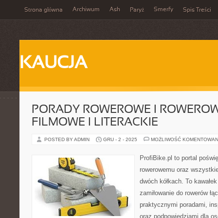
Archiwum
Ash
Smerfy
Strona główna
Paryż
Spis Treści
KAUCJA
PORADY ROWEROWE I ROWEROWE
FILMOWE I LITERACKIE
POSTED BY ADMIN
GRU - 2 - 2025
MOŻLIWOŚĆ KOMENTOWAN
ProfiBike.pl to portal pośw
rowerowemu oraz wszystkie
dwóch kółkach. To kawałek 
zamiłowanie do rowerów łąc
praktycznymi poradami, insp
oraz podpowiedziami dla o