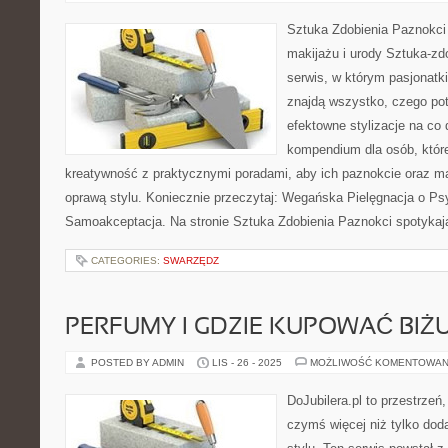
Sztuka Zdobienia Paznokci 
makijażu i urody Sztuka-zdo
serwis, w którym pasjonatk
znajdą wszystko, czego pot
efektowne stylizacje na co 
kompendium dla osób, któr
kreatywność z praktycznymi poradami, aby ich paznokcie oraz ma
oprawą stylu. Koniecznie przeczytaj: Wegańska Pielęgnacja o Psy
Samoakceptacja. Na stronie Sztuka Zdobienia Paznokci spotykaj
CATEGORIES:
SWARZĘDZ
PERFUMY I GDZIE KUPOWAĆ BIŻU
POSTED BY ADMIN
LIS - 26 - 2025
MOŻLIWOŚĆ KOMENTOWAN
DoJubilera.pl to przestrzeń,
czymś więcej niż tylko dod