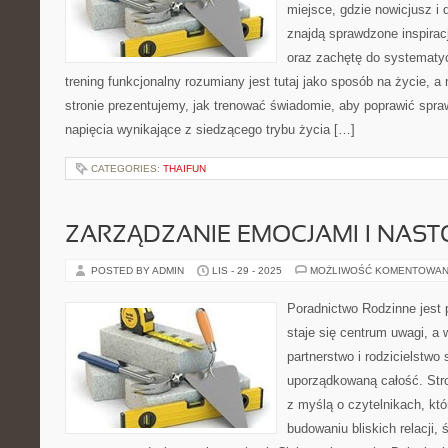
miejsce, gdzie nowicjusz i
znajdą sprawdzone inspiracj
oraz zachętę do systematy
trening funkcjonalny rozumiany jest tutaj jako sposób na życie, a n
stronie prezentujemy, jak trenować świadomie, aby poprawić spr
napięcia wynikające z siedzącego trybu życia […]
CATEGORIES:
THAIFUN
ZARZĄDZANIE EMOCJAMI I NAST
POSTED BY ADMIN
LIS - 29 - 2025
MOŻLIWOŚĆ KOMENTOWAN
Poradnictwo Rodzinne jest 
staje się centrum uwagi, a 
partnerstwo i rodzicielstwo 
uporządkowaną całość. Str
z myślą o czytelnikach, kt
budowaniu bliskich relacji,