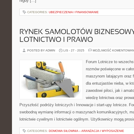
nigdy […]
CATEGORIES:
UBEZPIECZENIA I FINANSOWANIE
RYNEK SAMOLOTÓW BIZNESOWY
LOTNICTWO I PRAWO
POSTED BY ADMIN
LIS - 27 - 2025
MOŻLIWOŚĆ KOMENTOWAN
Forum Lotnicze to wszechs
rozmów poświęcone w całości
maszynom latającym oraz f
dla entuzjastów nieba, w kt
zawodowi piloci, jak i ama
wiedzę lotnictwa oraz prow
Przyszłość podróży lotniczych i Innowacje i start-upy lotnicze. F
swobodną wymianę informacji o maszynach komunikacyjnych, m
lotnictwie cywilnym i lotnictwie ogólnym. Użytkownicy mogą prosi
CATEGORIES:
DOMOWA SIŁOWNIA – ARANŻACJA I WYPOSAŻENIE