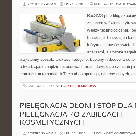
POSTED BY ADMIN
LIS - 26 - 2025
MOŻLIWOŚĆ KOMENTOWAN
RedSMS.pl to blog skupion
zmianom w świecie cyfrow
wiedzy technologicznej. R
Innowacje, Innowacje i kier
którym ciekawość świata IT
analizami, a złożone zagad
przystępny sposób. Ciekawe kategorie: Laptopy i Akcesoria do t
odwiedzający znajdzie rozbudowane treści dotyczące sztucznej in
learningu, automatyki, IoT, cloud computingu, ochrony danych, a 
CATEGORIES:
DRESY I ODZIEŻ TRENINGOWA
PIELĘGNACJA DŁONI I STÓP DLA
PIELĘGNACJA PO ZABIEGACH
KOSMETYCZNYCH
POSTED BY ADMIN
LIS - 26 - 2025
MOŻLIWOŚĆ KOMENTOWAN