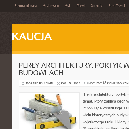
Archiwum
Ash
Smerfy
Strona główna
Paryż
Spis Treści
KAUCJA
PERŁY ARCHITEKTURY: PORTYK 
BUDOWLACH
POSTED BY ADMIN
KWI - 5 - 2025
MOŻLIWOŚĆ KOMENTOWAN
"Perły architektury: portyk
temat, który zapiera dech w
imponujące konstrukcje są
wielu historycznych budyn
wyjątkowego uroku i klasy. O
🏛️ #architektura #polska #