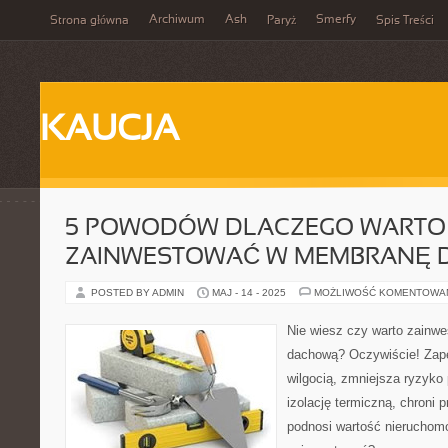
Archiwum
Ash
Smerfy
Strona główna
Paryż
Spis Treści
KAUCJA
5 POWODÓW DLACZEGO WARTO
ZAINWESTOWAĆ W MEMBRANĘ
POSTED BY ADMIN
MAJ - 14 - 2025
MOŻLIWOŚĆ KOMENTOWA
Nie wiesz czy warto zain
dachową? Oczywiście! Zap
wilgocią, zmniejsza ryzyko
izolację termiczną, chroni p
podnosi wartość nieruchom