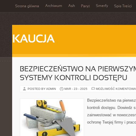
Archiwum
Ash
Smerfy
Strona główna
Paryż
Spis Treści
KAUCJA
BEZPIECZEŃSTWO NA PIERWSZYM
SYSTEMY KONTROLI DOSTĘPU
POSTED BY ADMIN
MAR - 23 - 2025
MOŻLIWOŚĆ KOMENTOWA
Bezpieczeństwo na pierws
kontroli dostępu. Dowiedz s
zainwestować w nowoczesn
ochronę Twojej firmy i prac