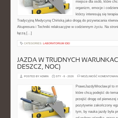
miejsce dla osób, które chc
organizm, emocje i codzienn
którzy interesują się terapi
Tradycyjną Medycyną Chińską jako drogą do przywracania równowa
Akupresura i Techniki relaksacyjne w codziennym życiu. Na stronie
łączą […]
CATEGORIES:
LABORATORIUM IDEI
JAZDA W TRUDNYCH WARUNKACH
DESZCZ, NOC)
POSTED BY ADMIN
STY - 6 - 2026
MOŻLIWOŚĆ KOMENTOWAN
PrawoJazdyWroclaw.pl to m
które chcą podejść do tema
przejść drogę od pierwszej 
pozytywnie zakończony egz
tym, by nauka jazdy była p
od wyboru ośrodka, przez pr