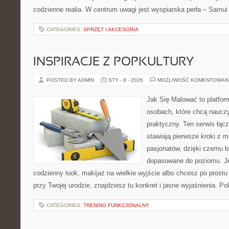
codzienne realia. W centrum uwagi jest wyspiarska perła – Samui
CATEGORIES:
SPRZĘT I AKCESORIA
INSPIRACJE Z POPKULTURY
POSTED BY ADMIN
STY - 8 - 2026
MOŻLIWOŚĆ KOMENTOWAN
Jak Się Malować to platfor
osobach, które chcą naucz
praktyczny. Ten serwis łącz
stawiają pierwsze kroki z m
pasjonatów, dzięki czemu ła
dopasowane do poziomu. Jeś
codzienny look, makijaż na wielkie wyjście albo chcesz po prostu 
przy Twojej urodzie, znajdziesz tu konkret i jasne wyjaśnienia. 
CATEGORIES:
TRENING FUNKCJONALNY