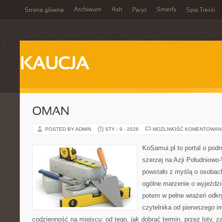
Archiwum
Ash
Smerfy
Strona główna
Paryż
Spis Treści
KAUCJA
OMAN
POSTED BY ADMIN
STY - 9 - 2026
MOŻLIWOŚĆ KOMENTOWAN
KoSamui.pl to portal o podr
szerzej na Azji Południowo
powstało z myślą o osobach
ogólne marzenie o wyjeździ
potem w pełne wrażeń odkr
czytelnika od pierwszego i
codzienność na miejscu: od tego, jak dobrać termin, przez loty, z