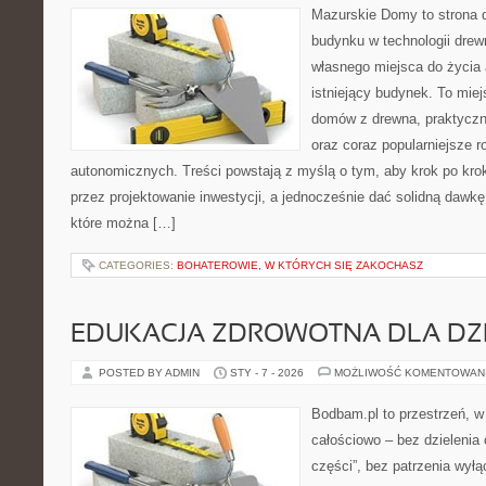
Mazurskie Domy to strona d
budynku w technologii drewn
własnego miejsca do życia
istniejący budynek. To miej
domów z drewna, praktyczn
oraz coraz popularniejsze 
autonomicznych. Treści powstają z myślą o tym, aby krok po kro
przez projektowanie inwestycji, a jednocześnie dać solidną dawkę 
które można […]
CATEGORIES:
BOHATEROWIE, W KTÓRYCH SIĘ ZAKOCHASZ
EDUKACJA ZDROWOTNA DLA DZI
POSTED BY ADMIN
STY - 7 - 2026
MOŻLIWOŚĆ KOMENTOWAN
Bodbam.pl to przestrzeń, w k
całościowo – bez dzielenia 
części”, bez patrzenia wyłą