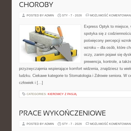
CHOROBY
POSTED BY ADMIN
STY - 7 - 2026
MOŻLIWOŚĆ KOMENTOWAN
Express Optyk to miejsce,
spotyka się z codzienności
poświęcony percepcji wzrok
wzroku – dla osób, które ch
oczy, zanim pojawi się dysk
prewencja, kontrole, a takż
przyzwyczajenia wspierające komfort widzenia, znajdziesz tu wie
ludzku. Ciekawe kategorie to Stomatologia i Zdrowie seniora. W ce
człowiek i […]
CATEGORIES:
KIEROWCY Z PASJĄ
PRACE WYKOŃCZENIOWE
POSTED BY ADMIN
STY - 7 - 2026
MOŻLIWOŚĆ KOMENTOWAN