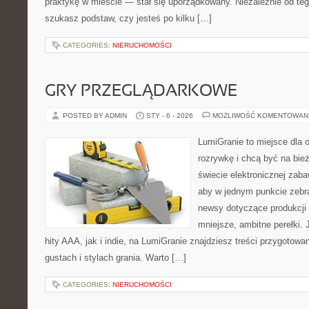
praktykę w mieście — stał się uporządkowany. Niezależnie od teg
szukasz podstaw, czy jesteś po kilku […]
CATEGORIES:
NIERUCHOMOŚCI
GRY PRZEGLĄDARKOWE
POSTED BY ADMIN
STY - 6 - 2026
MOŻLIWOŚĆ KOMENTOWAN
LumiGranie to miejsce dla 
rozrywkę i chcą być na bież
świecie elektronicznej zaba
aby w jednym punkcie zebrać
newsy dotyczące produkcji 
mniejsze, ambitne perełki. 
hity AAA, jak i indie, na LumiGranie znajdziesz treści przygotow
gustach i stylach grania. Warto […]
CATEGORIES:
NIERUCHOMOŚCI