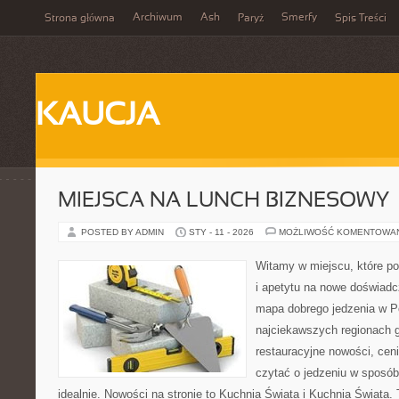
Archiwum
Ash
Smerfy
Strona główna
Paryż
Spis Treści
KAUCJA
MIEJSCA NA LUNCH BIZNESOWY
POSTED BY ADMIN
STY - 11 - 2026
MOŻLIWOŚĆ KOMENTOWA
Witamy w miejscu, które po
i apetytu na nowe doświadcz
mapa dobrego jedzenia w P
najciekawszych regionach g
restauracyjne nowości, cen
czytać o jedzeniu w sposób 
idealnie. Nowości na stronie to Kuchnia Świata i Kuchnia Świata. T