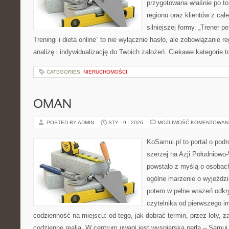
przygotowana właśnie po t
regionu oraz klientów z cał
silniejszej formy. „Trener p
Treningi i dieta online” to nie wyłącznie hasło, ale zobowiązanie re
analizę i indywidualizację do Twoich założeń. Ciekawe kategorie 
CATEGORIES:
NIERUCHOMOŚCI
OMAN
POSTED BY ADMIN
STY - 9 - 2026
MOŻLIWOŚĆ KOMENTOWAN
KoSamui.pl to portal o podr
szerzej na Azji Południowo
powstało z myślą o osobach
ogólne marzenie o wyjeździ
potem w pełne wrażeń odkr
czytelnika od pierwszego i
codzienność na miejscu: od tego, jak dobrać termin, przez loty, z
codzienne realia. W centrum uwagi jest wyspiarska perła – Samui