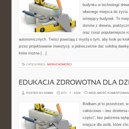
budynku w technologii drewn
własnego miejsca do życia
istniejący budynek. To miej
domów z drewna, praktyczn
oraz coraz popularniejsze 
autonomicznych. Treści powstają z myślą o tym, aby krok po kro
przez projektowanie inwestycji, a jednocześnie dać solidną dawkę 
które można […]
CATEGORIES:
NIERUCHOMOŚCI
EDUKACJA ZDROWOTNA DLA DZI
POSTED BY ADMIN
STY - 7 - 2026
MOŻLIWOŚĆ KOMENTOWAN
Bodbam.pl to przestrzeń, w k
całościowo – bez dzielenia 
części”, bez patrzenia wyłą
miejsce dla osób, które chc