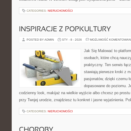
CATEGORIES:
NIERUCHOMOŚCI
INSPIRACJE Z POPKULTURY
POSTED BY ADMIN
STY - 8 - 2026
MOŻLIWOŚĆ KOMENTOWAN
Jak Się Malować to platfor
osobach, które chcą naucz
praktyczny. Ten serwis łącz
stawiają pierwsze kroki z m
pasjonatów, dzięki czemu ła
dopasowane do poziomu. Jeś
codzienny look, makijaż na wielkie wyjście albo chcesz po prostu 
przy Twojej urodzie, znajdziesz tu konkret i jasne wyjaśnienia. 
CATEGORIES:
NIERUCHOMOŚCI
CHOROBY