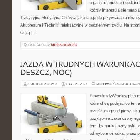
organizm, emocje i codzienn
którzy interesują się terapi
Tradycyjną Medycyną Chińską jako drogą do przywracania równowa
Akupresura i Techniki relaksacyjne w codziennym życiu. Na stronie
łączą […]
CATEGORIES:
NIERUCHOMOŚCI
JAZDA W TRUDNYCH WARUNKACH
DESZCZ, NOC)
POSTED BY ADMIN
STY - 6 - 2026
MOŻLIWOŚĆ KOMENTOWAN
PrawoJazdyWroclaw.pl to m
które chcą podejść do tema
przejść drogę od pierwszej 
pozytywnie zakończony egz
tym, by nauka jazdy była p
od wyboru ośrodka, przez pr