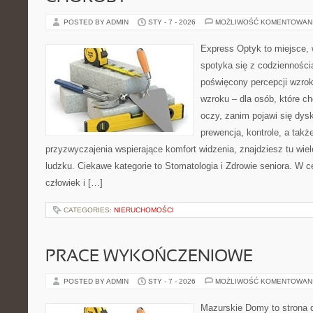
POSTED BY ADMIN
STY - 7 - 2026
MOŻLIWOŚĆ KOMENTOWAN
Express Optyk to miejsce,
spotyka się z codzienności
poświęcony percepcji wzrok
wzroku – dla osób, które ch
oczy, zanim pojawi się dysk
prewencja, kontrole, a takż
przyzwyczajenia wspierające komfort widzenia, znajdziesz tu wie
ludzku. Ciekawe kategorie to Stomatologia i Zdrowie seniora. W ce
człowiek i […]
CATEGORIES:
NIERUCHOMOŚCI
PRACE WYKOŃCZENIOWE
POSTED BY ADMIN
STY - 7 - 2026
MOŻLIWOŚĆ KOMENTOWAN
Mazurskie Domy to strona d