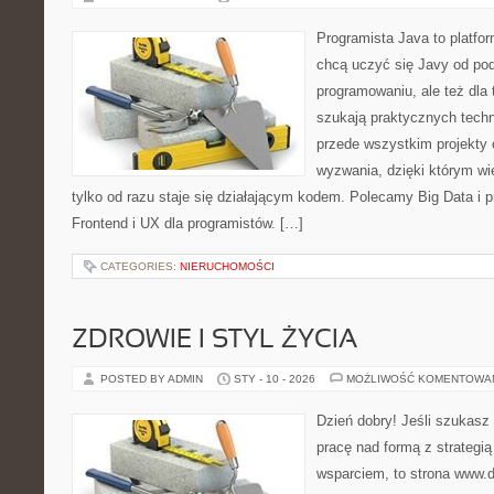
Programista Java to platfo
chcą uczyć się Javy od pods
programowaniu, ale też dla t
szukają praktycznych techni
przede wszystkim projekty 
wyzwania, dzięki którym wie
tylko od razu staje się działającym kodem. Polecamy Big Data i p
Frontend i UX dla programistów. […]
CATEGORIES:
NIERUCHOMOŚCI
ZDROWIE I STYL ŻYCIA
POSTED BY ADMIN
STY - 10 - 2026
MOŻLIWOŚĆ KOMENTOWA
Dzień dobry! Jeśli szukasz 
pracę nad formą z strategi
wsparciem, to strona www.da