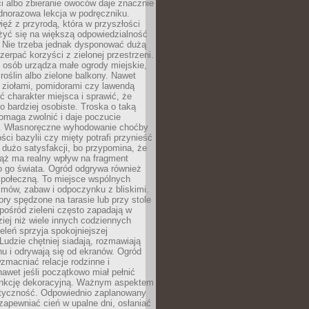
ści albo zbieranie owoców daje znacznie
ednorazowa lekcja w podręczniku.
ięź z przyrodą, która w przyszłości
żyć się na większą odpowiedzialność
. Nie trzeba jednak dysponować dużą
czerpać korzyści z zielonej przestrzeni.
 osób urządza małe ogrody miejskie,
 roślin albo zielone balkony. Nawet
z ziołami, pomidorami czy lawendą
 charakter miejsca i sprawić, że
no bardziej osobiste. Troska o taką
omaga zwolnić i daje poczucie
. Własnoręczne wyhodowanie choćby
lości bazylii czy mięty potrafi przynieść
dużo satysfakcji, bo przypomina, że
iąż ma realny wpływ na fragment
o go świata. Ogród odgrywa również
 społeczną. To miejsce wspólnych
zmów, zabaw i odpoczynku z bliskimi.
ory spędzone na tarasie lub przy stole
ośród zieleni często zapadają w
iej niż wiele innych codziennych
eleń sprzyja spokojniejszej
Ludzie chętniej siadają, rozmawiają
u i odrywają się od ekranów. Ogród
macniać relacje rodzinne i
nawet jeśli początkowo miał pełnić
unkcję dekoracyjną. Ważnym aspektem
aktyczność. Odpowiednio zaplanowany
apewniać cień w upalne dni, osłaniać