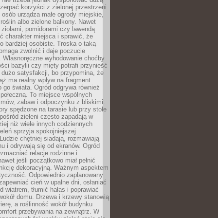
czerpać korzyści z zielonej przestrzeni.
 osób urządza małe ogrody miejskie,
 roślin albo zielone balkony. Nawet
z ziołami, pomidorami czy lawendą
 charakter miejsca i sprawić, że
no bardziej osobiste. Troska o taką
omaga zwolnić i daje poczucie
. Własnoręczne wyhodowanie choćby
lości bazylii czy mięty potrafi przynieść
dużo satysfakcji, bo przypomina, że
iąż ma realny wpływ na fragment
o go świata. Ogród odgrywa również
 społeczną. To miejsce wspólnych
zmów, zabaw i odpoczynku z bliskimi.
ory spędzone na tarasie lub przy stole
ośród zieleni często zapadają w
iej niż wiele innych codziennych
eleń sprzyja spokojniejszej
Ludzie chętniej siadają, rozmawiają
u i odrywają się od ekranów. Ogród
macniać relacje rodzinne i
nawet jeśli początkowo miał pełnić
unkcję dekoracyjną. Ważnym aspektem
aktyczność. Odpowiednio zaplanowany
apewniać cień w upalne dni, osłaniać
d wiatrem, tłumić hałas i poprawiać
 wokół domu. Drzewa i krzewy stanowią
rierę, a roślinność wokół budynku
omfort przebywania na zewnątrz. W