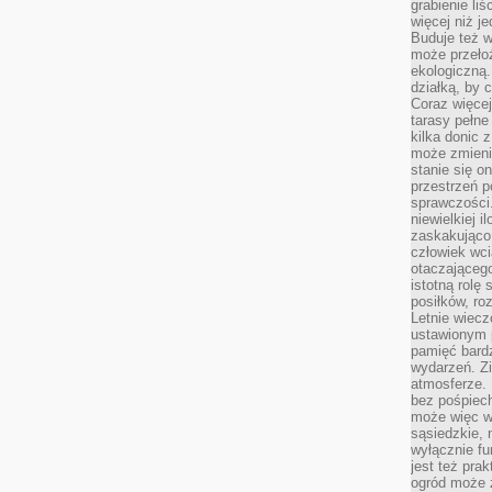
grabienie li
więcej niż j
Buduje też w
może przeło
ekologiczną
działką, by 
Coraz więcej
tarasy pełne
kilka donic 
może zmienić
stanie się o
przestrzeń p
sprawczości
niewielkiej i
zaskakująco 
człowiek wc
otaczająceg
istotną rolę
posiłków, ro
Letnie wiecz
ustawionym p
pamięć bardz
wydarzeń. Zi
atmosferze. 
bez pośpiech
może więc wz
sąsiedzkie, 
wyłącznie f
jest też pr
ogród może z