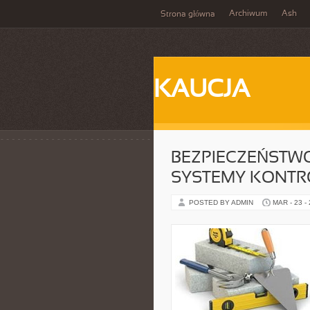
Archiwum
Ash
Strona główna
KAUCJA
BEZPIECZEŃSTWO
SYSTEMY KONTR
POSTED BY ADMIN
MAR - 23 -