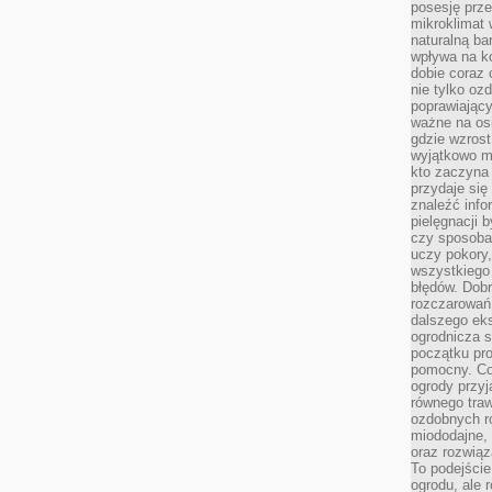
posesję prze
mikroklimat
naturalną ba
wpływa na k
dobie coraz 
nie tylko oz
poprawiający
ważne na osi
gdzie wzros
wyjątkowo 
kto zaczyna 
przydaje się
znaleźć info
pielęgnacji b
czy sposoba
uczy pokory,
wszystkiego 
błędów. Dob
rozczarowań
dalszego ek
ogrodnicza st
początku pr
pomocny. Co
ogrody przyj
równego tra
ozdobnych ro
miododajne, 
oraz rozwią
To podejście
ogrodu, ale 