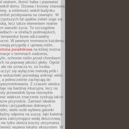
d wiatrem, tłumić hałas i poprawiać
 wokół domu. Drzewa i krzewy stanowią
rierę, a roślinność wokół budynku
omfort przebywania na zewnątrz. W
częstszych fal upałów zieleń staje się
dobą, lecz także elementem realnie
m warunki życia. To szczególnie
edlach i w strefach podmiejskich,
t temperatur bywa odczuwalny
mocno. W pewnym momencie każdemu,
swoją przygodę z uprawą roślin,
strona poradnikowa
na której można
rmacje o terminach sadzenia,
ylin, ochronie roślin przed chorobami
ch na poprawę jakości gleby. Ogród
 ale nie oznacza to, że trzeba
uczyć się wyłącznie metodą prób i
re wskazówki pozwalają uniknąć wielu
, a jednocześnie zachęcają do
sperymentowania. Z czasem wiedza
aje się bardziej intuicyjna, lecz na
osty przewodnik bywa niezwykle
raz większe znaczenie zyskują także
azne przyrodzie. Zamiast idealnie
wnika i przypadkowo dobranych
ślin, wiele osób wybiera gatunki
byliny odporne na suszę, łąki kwietne
zania zatrzymujące wodę deszczową.
 nie tylko obniża koszty utrzymania
również wspiera lokalny ekosystem. W