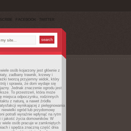
SCRIBE
FACEBOOK
TWITTER
wiele osób kojarzony jest głównie z
iaty, zadbany trawnik, krzewy i
eżki tworzą przyjemny widok, który
trój i sprawia, że dom wydaje się
yjazny. Jednak znaczenie ogrodu jest
ksze. To przestrzeń, która może
ję miejsca odpoczynku, rodzinnych
taktu z naturą, a nawet źródła
atysfakcji wynikającej z pielęgnowania
 niewielki ogród lub przydomowy
eni potrafi wyraźnie wpłynąć na rytm
i i jakość życia domowników. W
y wiele osób pracuje w zamkniętych
iach i spędza znaczną część dnia