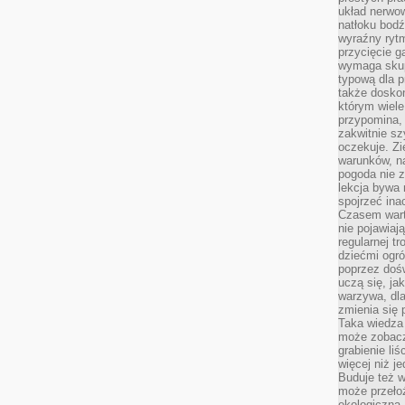
układ nerwo
natłoku bodź
wyraźny rytm
przycięcie 
wymaga skupi
typową dla 
także doskon
którym wiele
przypomina,
zakwitnie sz
oczekuje. Zi
warunków, n
pogoda nie z
lekcja bywa
spojrzeć ina
Czasem wart
nie pojawiaj
regularnej tr
dziećmi ogr
poprzez dośw
uczą się, ja
warzywa, dla
zmienia się 
Taka wiedza 
może zobacz
grabienie li
więcej niż j
Buduje też w
może przeło
ekologiczną