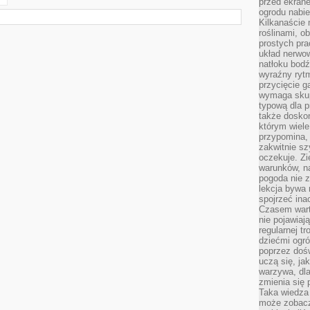
przed ekran
ogrodu nabi
Kilkanaście 
roślinami, o
prostych pra
układ nerwo
natłoku bodź
wyraźny rytm
przycięcie 
wymaga skupi
typową dla 
także doskon
którym wiele
przypomina,
zakwitnie sz
oczekuje. Zi
warunków, n
pogoda nie z
lekcja bywa
spojrzeć ina
Czasem wart
nie pojawiaj
regularnej tr
dziećmi ogr
poprzez dośw
uczą się, ja
warzywa, dla
zmienia się 
Taka wiedza 
może zobacz