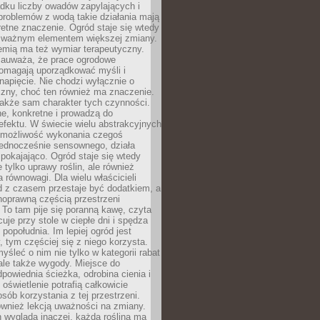
dku liczby owadów zapylających i
problemów z wodą takie działania mają
etne znaczenie. Ogród staje się wtedy
 ważnym elementem większej zmiany.
emią ma też wymiar terapeutyczny.
zauważa, że prace ogrodowe
pomagają uporządkować myśli i
napięcie. Nie chodzi wyłącznie o
czny, choć ten również ma znaczenie.
także sam charakter tych czynności.
e, konkretne i prowadzą do
fektu. W świecie wielu abstrakcyjnych
możliwość wykonania czegoś
jednocześnie sensownego, działa
pokajająco. Ogród staje się wtedy
 tylko uprawy roślin, ale również
 równowagi. Dla wielu właścicieli
 z czasem przestaje być dodatkiem, a
łnoprawną częścią przestrzeni
 To tam pije się poranną kawę, czyta
cuje przy stole w ciepłe dni i spędza
opołudnia. Im lepiej ogród jest
 tym częściej się z niego korzysta.
yśleć o nim nie tylko w kategorii rabat
ale także wygody. Miejsce do
dpowiednia ścieżka, odrobina cienia i
oświetlenie potrafią całkowicie
sób korzystania z tej przestrzeni.
ównież lekcją uważności na zmiany.
 wygląda inaczej, każda roślina ma