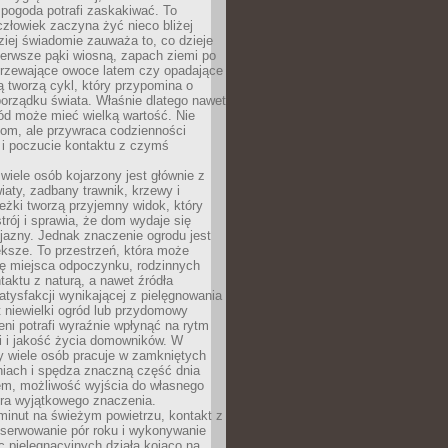
 pogoda potrafi zaskakiwać. To
człowiek zaczyna żyć nieco bliżej
dziej świadomie zauważa to, co dzieje
ierwsze pąki wiosną, zapach ziemi po
jrzewające owoce latem czy opadające
ią tworzą cykl, który przypomina o
orządku świata. Właśnie dlatego nawet
ród może mieć wielką wartość. Nie
dom, ale przywraca codzienności
 i poczucie kontaktu z czymś
.
wiele osób kojarzony jest głównie z
iaty, zadbany trawnik, krzewy i
eżki tworzą przyjemny widok, który
trój i sprawia, że dom wydaje się
yjazny. Jednak znaczenie ogrodu jest
ksze. To przestrzeń, która może
ję miejsca odpoczynku, rodzinnych
taktu z naturą, a nawet źródła
atysfakcji wynikającej z pielęgnowania
 niewielki ogród lub przydomowy
eni potrafi wyraźnie wpłynąć na rytm
i i jakość życia domowników. W
y wiele osób pracuje w zamkniętych
iach i spędza znaczną część dnia
em, możliwość wyjścia do własnego
era wyjątkowego znaczenia.
minut na świeżym powietrzu, kontakt z
bserwowanie pór roku i wykonywanie
c pielęgnacyjnych działa kojąco na