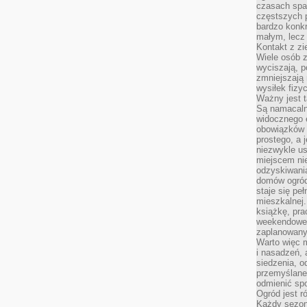
czasach spa
częstszych 
bardzo konkr
małym, lecz
Kontakt z zi
Wiele osób 
wyciszają, 
zmniejszają 
wysiłek fizy
Ważny jest 
Są namacaln
widocznego e
obowiązków 
prostego, a 
niezwykle us
miejscem nie
odzyskiwania
domów ogród
staje się pe
mieszkalnej.
książkę, pra
weekendowe p
zaplanowany,
Warto więc m
i nasadzeń, 
siedzenia, o
przemyślane 
odmienić spo
Ogród jest r
Każdy sezon