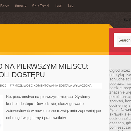
Smerfy
Tagi
Tagi
Paryż
Spis Treści
SUB
 NA PIERWSZYM MIEJSCU:
Ogród przez 
OLI DOSTĘPU
estetyką. Kw
schludne ści
poprawia nas
BEZPIECZEŃSTWO
 2025
MOŻLIWOŚĆ KOMENTOWANIA
ZOSTAŁA WYŁĄCZONA
bardziej prz
NA
PIERWSZYM
znacznie wię
MIEJSCU:
Bezpieczeństwo na pierwszym miejscu: Systemy
pełnić funkc
SYSTEMY
spotkań, kon
KONTROLI
kontroli dostępu. Dowiedz się, dlaczego warto
DOSTĘPU
codziennej s
życia. Nawet
zainwestować w nowoczesne rozwiązania zapewniające
skrawek ziel
ochronę Twojej firmy i pracowników.
codziennośc
czasach, gd
pomieszczen