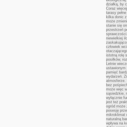
działką, by 
Coraz więcej
tarasy pełne
kilka donic 
może zmienić
stanie się o
przestrzeń p
sprawczości
niewielkiej i
zaskakująco 
człowiek wc
otaczająceg
istotną rolę
posiłków, ro
Letnie wiecz
ustawionym p
pamięć bardz
wydarzeń. Zi
atmosferze. 
bez pośpiech
może więc wz
sąsiedzkie, 
wyłącznie f
jest też pr
ogród może z
posesję prze
mikroklimat
naturalną ba
wpływa na k