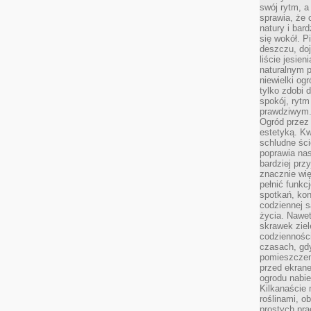
swój rytm, a
sprawia, że 
natury i bar
się wokół. P
deszczu, do
liście jesien
naturalnym p
niewielki og
tylko zdobi 
spokój, rytm
prawdziwym
Ogród przez 
estetyką. Kw
schludne ści
poprawia nas
bardziej prz
znacznie wię
pełnić funkc
spotkań, kon
codziennej s
życia. Nawet
skrawek ziel
codziennośc
czasach, gd
pomieszczen
przed ekran
ogrodu nabi
Kilkanaście 
roślinami, o
prostych pra