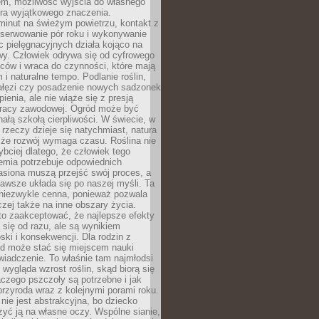
em, możliwość wyjścia do własnego
era wyjątkowego znaczenia.
minut na świeżym powietrzu, kontakt z
bserwowanie pór roku i wykonywanie
c pielęgnacyjnych działa kojąco na
wy. Człowiek odrywa się od cyfrowego
ców i wraca do czynności, które mają
 i naturalne tempo. Podlanie roślin,
gałęzi czy posadzenie nowych sadzonek
enia, ale nie wiąże się z presją
pracy zawodowej. Ogród może być
ałą szkołą cierpliwości. W świecie, w
 rzeczy dzieje się natychmiast, natura
 że rozwój wymaga czasu. Roślina nie
ybciej dlatego, że człowiek tego
emia potrzebuje odpowiednich
asiona muszą przejść swój proces, a
awsze układa się po naszej myśli. Ta
 niezwykle cenna, ponieważ pozwala
czej także na inne obszary życia.
o zaakceptować, że najlepsze efekty
ą się od razu, ale są wynikiem
oski i konsekwencji. Dla rodzin z
ód może stać się miejscem nauki
iadczenie. To właśnie tam najmłodsi
k wygląda wzrost roślin, skąd biorą się
czego pszczoły są potrzebne i jak
przyroda wraz z kolejnymi porami roku.
nie jest abstrakcyjna, bo dziecko
yć ją na własne oczy. Wspólne sianie,