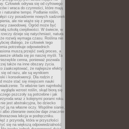
wy. Człowiek odrywa się od cyfrowego
ców i wraca do czynności, które mają
 i naturalne tempo. Podlanie roślin,
gałęzi czy posadzenie nowych sadzonek
enia, ale nie wiąże się z presją
pracy zawodowej. Ogród może być
ałą szkołą cierpliwości. W świecie, w
 rzeczy dzieje się natychmiast, natura
 że rozwój wymaga czasu. Roślina nie
ybciej dlatego, że człowiek tego
emia potrzebuje odpowiednich
asiona muszą przejść swój proces, a
awsze układa się po naszej myśli. Ta
 niezwykle cenna, ponieważ pozwala
czej także na inne obszary życia.
o zaakceptować, że najlepsze efekty
ą się od razu, ale są wynikiem
oski i konsekwencji. Dla rodzin z
ód może stać się miejscem nauki
iadczenie. To właśnie tam najmłodsi
k wygląda wzrost roślin, skąd biorą się
czego pszczoły są potrzebne i jak
przyroda wraz z kolejnymi porami roku.
nie jest abstrakcyjna, bo dziecko
yć ją na własne oczy. Wspólne sianie,
ści albo zbieranie owoców daje znacznie
ednorazowa lekcja w podręczniku.
ięź z przyrodą, która w przyszłości
żyć się na większą odpowiedzialność
. Nie trzeba jednak dysponować dużą