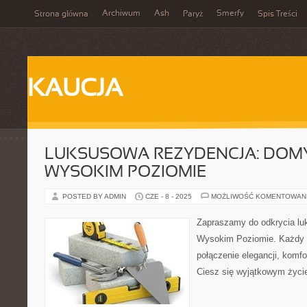
Archiwum
Ash
Smerfy
Strona główna
Paryż
Spis Treści
KAUCJA
LUKSUSOWA REZYDENCJA: DOM
WYSOKIM POZIOMIE
POSTED BY ADMIN
CZE - 8 - 2025
MOŻLIWOŚĆ KOMENTOWAN
Zapraszamy do odkrycia lu
Wysokim Poziomie. Każdy 
połączenie elegancji, komfo
Ciesz się wyjątkowym życie