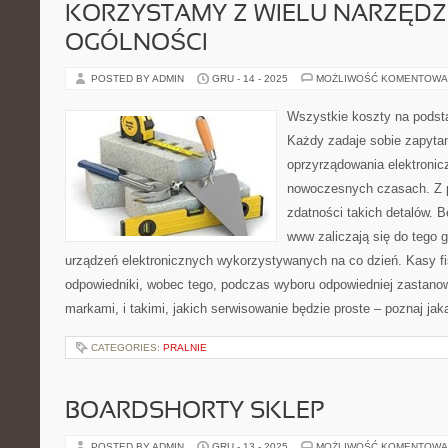
KORZYSTAMY Z WIELU NARZĘDZI
OGÓLNOŚCI
POSTED BY ADMIN
GRU - 14 - 2025
MOŻLIWOŚĆ KOMENTOWA
Wszystkie koszty na podst
Każdy zadaje sobie zapyta
oprzyrządowania elektronic
nowoczesnych czasach. Z 
zdatności takich detalów. 
www zaliczają się do tego 
urządzeń elektronicznych wykorzystywanych na co dzień. Kasy fi
odpowiedniki, wobec tego, podczas wyboru odpowiedniej zastano
markami, i takimi, jakich serwisowanie będzie proste – poznaj ja
CATEGORIES:
PRALNIE
BOARDSHORTY SKLEP
POSTED BY ADMIN
GRU - 13 - 2025
MOŻLIWOŚĆ KOMENTOWA