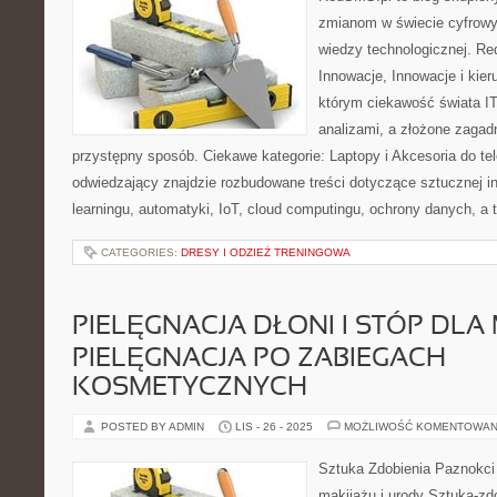
zmianom w świecie cyfrow
wiedzy technologicznej. R
Innowacje, Innowacje i kier
którym ciekawość świata IT
analizami, a złożone zagad
przystępny sposób. Ciekawe kategorie: Laptopy i Akcesoria do t
odwiedzający znajdzie rozbudowane treści dotyczące sztucznej in
learningu, automatyki, IoT, cloud computingu, ochrony danych, a 
CATEGORIES:
DRESY I ODZIEŻ TRENINGOWA
PIELĘGNACJA DŁONI I STÓP DLA
PIELĘGNACJA PO ZABIEGACH
KOSMETYCZNYCH
POSTED BY ADMIN
LIS - 26 - 2025
MOŻLIWOŚĆ KOMENTOWAN
Sztuka Zdobienia Paznokci 
makijażu i urody Sztuka-zdo