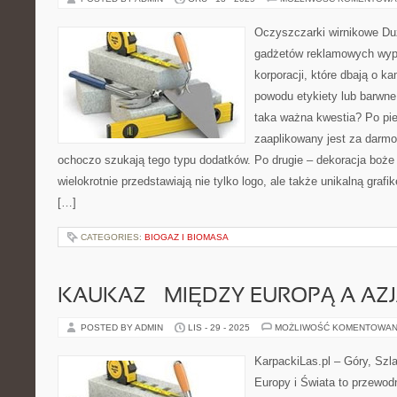
Oczyszczarki wirnikowe Du
gadżetów reklamowych wypa
korporacji, które dbają o k
powodu etykiety lub barwne 
taka ważna kwestia? Po pie
zaaplikowany jest za darmo
ochoczo szukają tego typu dodatków. Po drugie – dekoracja boże
wielokrotnie przedstawiają nie tylko logo, ale także unikalną grafi
[…]
CATEGORIES:
BIOGAZ I BIOMASA
KAUKAZ – MIĘDZY EUROPĄ A AZ
POSTED BY ADMIN
LIS - 29 - 2025
MOŻLIWOŚĆ KOMENTOWAN
KarpackiLas.pl – Góry, Szl
Europy i Świata to przewodn