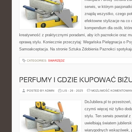
serwis, w którym pasjonatk
znajdą wszystko, czego pot
efektowne stylizacje na co 
kompendium dla osób, któr
kreatywność z praktycznymi poradami, aby ich paznokcie oraz ma
oprawą stylu. Koniecznie przeczytaj: Wegańska Pielęgnacja o Psy
Samoakceptacja. Na stronie Sztuka Zdobienia Paznokci spotykaj
CATEGORIES:
SWARZĘDZ
PERFUMY I GDZIE KUPOWAĆ BIŻU
POSTED BY ADMIN
LIS - 26 - 2025
MOŻLIWOŚĆ KOMENTOWAN
DoJubilera.pl to przestrzeń,
czymś więcej niż tylko dod
stylu. Ten serwis powstał z
uwielbiają światem jubilersk
wiarygodnych wskazówek, p