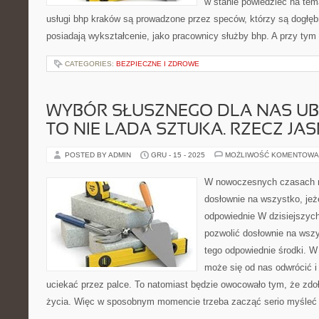
w stanie powiedzieć na tem
usługi bhp kraków są prowadzone przez speców, którzy są dogłęb
posiadają wykształcenie, jako pracownicy służby bhp. A przy tym
CATEGORIES:
BEZPIECZNE I ZDROWE
WYBÓR SŁUSZNEGO DLA NAS UB
TO NIE LADA SZTUKA. RZECZ JA
POSTED BY ADMIN
GRU - 15 - 2025
MOŻLIWOŚĆ KOMENTOWA
W nowoczesnych czasach 
dosłownie na wszystko, jeż
odpowiednie W dzisiejszy
pozwolić dosłownie na wszy
tego odpowiednie środki. W
może się od nas odwrócić 
uciekać przez palce. To natomiast będzie owocowało tym, że zd
życia. Więc w sposobnym momencie trzeba zacząć serio myśleć 