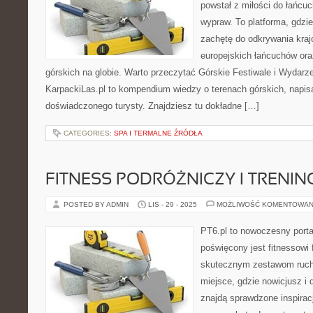
powstał z miłości do łańcu
wypraw. To platforma, gdzi
zachętę do odkrywania kra
europejskich łańcuchów ora
górskich na globie. Warto przeczytać Górskie Festiwale i Wydarzen
KarpackiLas.pl to kompendium wiedzy o terenach górskich, napi
doświadczonego turysty. Znajdziesz tu dokładne […]
CATEGORIES:
SPA I TERMALNE ŹRÓDŁA
FITNESS PODRÓŻNICZY I TRENI
POSTED BY ADMIN
LIS - 29 - 2025
MOŻLIWOŚĆ KOMENTOWAN
PT6.pl to nowoczesny portal
poświęcony jest fitnessowi
skutecznym zestawom ruch
miejsce, gdzie nowicjusz i
znajdą sprawdzone inspiracj