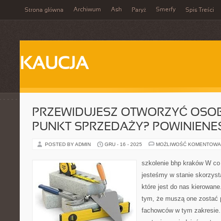
Archiwum
Ash
Smerfy
Strona główna
Paryż
Spis Treści
KAUCJA
PRZEWIDUJESZ OTWORZYĆ OSOB
PUNKT SPRZEDAŻY? POWINIENE
POSTED BY ADMIN
GRU - 16 - 2025
MOŻLIWOŚĆ KOMENTOWA
szkolenie bhp kraków W co
jesteśmy w stanie skorzyst
które jest do nas kierowan
tym, że muszą one zostać 
fachowców w tym zakresie.