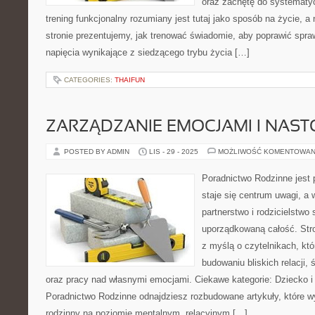
oraz zachętę do systematy
trening funkcjonalny rozumiany jest tutaj jako sposób na życie, a n
stronie prezentujemy, jak trenować świadomie, aby poprawić spr
napięcia wynikające z siedzącego trybu życia […]
CATEGORIES:
THAIFUN
ZARZĄDZANIE EMOCJAMI I NAST
POSTED BY ADMIN
LIS - 29 - 2025
MOŻLIWOŚĆ KOMENTOWAN
Poradnictwo Rodzinne jest 
staje się centrum uwagi, a 
partnerstwo i rodzicielstwo 
uporządkowaną całość. Str
z myślą o czytelnikach, kt
budowaniu bliskich relacji,
oraz pracy nad własnymi emocjami. Ciekawe kategorie: Dziecko i 
Poradnictwo Rodzinne odnajdziesz rozbudowane artykuły, które wy
rodzinny na poziomie mentalnym, relacyjnym […]