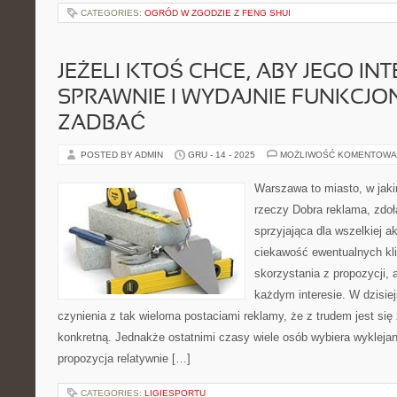
CATEGORIES:
OGRÓD W ZGODZIE Z FENG SHUI
JEŻELI KTOŚ CHCE, ABY JEGO IN
SPRAWNIE I WYDAJNIE FUNKCJO
ZADBAĆ
POSTED BY ADMIN
GRU - 14 - 2025
MOŻLIWOŚĆ KOMENTOWA
Warszawa to miasto, w jak
rzeczy Dobra reklama, zdo
sprzyjająca dla wszelkiej 
ciekawość ewentualnych kl
skorzystania z propozycji, a
każdym interesie. W dzisie
czynienia z tak wieloma postaciami reklamy, że z trudem jest si
konkretną. Jednakże ostatnimi czasy wiele osób wybiera wyklejani
propozycja relatywnie […]
CATEGORIES:
LIGIESPORTU