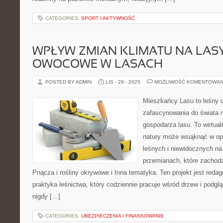
CATEGORIES:
SPORT I AKTYWNOŚĆ
WPŁYW ZMIAN KLIMATU NA LASY
OWOCOWE W LASACH
POSTED BY ADMIN
LIS - 29 - 2025
MOŻLIWOŚĆ KOMENTOWAN
Mieszkańcy Lasu to leśny d
zafascynowania do świata n
gospodarza lasu. To wirtual
natury może wsiąknąć w opo
leśnych i niewidocznych na
przemianach, które zachod
Pnącza i rośliny okrywowe i Inna tematyka. Ten projekt jest red
praktyka leśnictwa, który codziennie pracuje wśród drzew i podgl
nigdy […]
CATEGORIES:
UBEZPIECZENIA I FINANSOWANIE