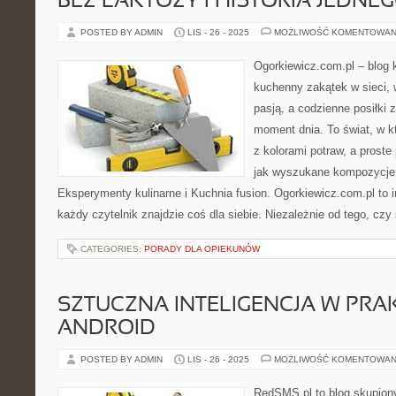
BEZ LAKTOZY I HISTORIA JEDNE
POSTED BY ADMIN
LIS - 26 - 2025
MOŻLIWOŚĆ KOMENTOWAN
Ogorkiewicz.com.pl – blog 
kuchenny zakątek w sieci, 
pasją, a codzienne posiłki 
moment dnia. To świat, w k
z kolorami potraw, a prost
jak wyszukane kompozycje.
Eksperymenty kulinarne i Kuchnia fusion. Ogorkiewicz.com.pl to in
każdy czytelnik znajdzie coś dla siebie. Niezależnie od tego, czy
CATEGORIES:
PORADY DLA OPIEKUNÓW
SZTUCZNA INTELIGENCJA W PRAK
ANDROID
POSTED BY ADMIN
LIS - 26 - 2025
MOŻLIWOŚĆ KOMENTOWAN
RedSMS.pl to blog skupion