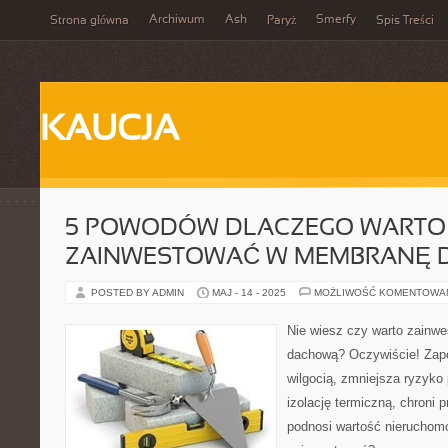
Archiwum
Ash
Smerfy
Strona główna
Paryż
Spis Treści
KAUCJA
5 POWODÓW DLACZEGO WARTO
ZAINWESTOWAĆ W MEMBRANĘ
POSTED BY ADMIN
MAJ - 14 - 2025
MOŻLIWOŚĆ KOMENTOWA
Nie wiesz czy warto zain
dachową? Oczywiście! Zap
wilgocią, zmniejsza ryzyko
izolację termiczną, chroni p
podnosi wartość nieruchom