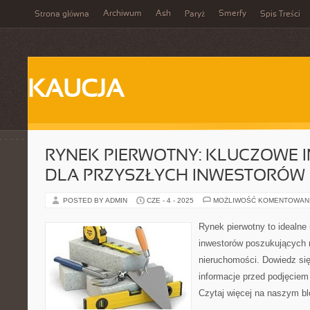
Archiwum
Ash
Smerfy
Strona główna
Paryż
Spis Treści
KAUCJA
RYNEK PIERWOTNY: KLUCZOWE 
DLA PRZYSZŁYCH INWESTORÓW
POSTED BY ADMIN
CZE - 4 - 2025
MOŻLIWOŚĆ KOMENTOWAN
Rynek pierwotny to idealne
inwestorów poszukujących 
nieruchomości. Dowiedz się
informacje przed podjęciem 
Czytaj więcej na naszym bl