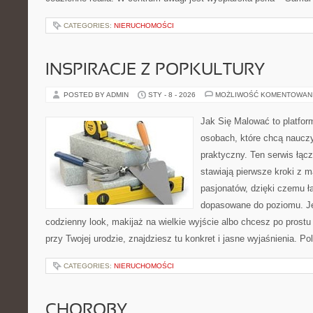
CATEGORIES:
NIERUCHOMOŚCI
INSPIRACJE Z POPKULTURY
POSTED BY ADMIN
STY - 8 - 2026
MOŻLIWOŚĆ KOMENTOWAN
Jak Się Malować to platfor
osobach, które chcą naucz
praktyczny. Ten serwis łącz
stawiają pierwsze kroki z m
pasjonatów, dzięki czemu ła
dopasowane do poziomu. Jeś
codzienny look, makijaż na wielkie wyjście albo chcesz po prostu 
przy Twojej urodzie, znajdziesz tu konkret i jasne wyjaśnienia. 
CATEGORIES:
NIERUCHOMOŚCI
CHOROBY