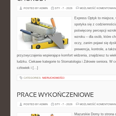
POSTED BY ADMIN
STY - 7 - 2026
MOŻLIWOŚĆ KOMENTOWAN
Express Optyk to miejsce,
spotyka się z codzienności
poświęcony percepcji wzrok
wzroku – dla osób, które ch
oczy, zanim pojawi się dysk
prewencja, kontrole, a takż
przyzwyczajenia wspierające komfort widzenia, znajdziesz tu wie
ludzku. Ciekawe kategorie to Stomatologia i Zdrowie seniora. W ce
człowiek i […]
CATEGORIES:
NIERUCHOMOŚCI
PRACE WYKOŃCZENIOWE
POSTED BY ADMIN
STY - 7 - 2026
MOŻLIWOŚĆ KOMENTOWAN
Mazurskie Domy to strona d