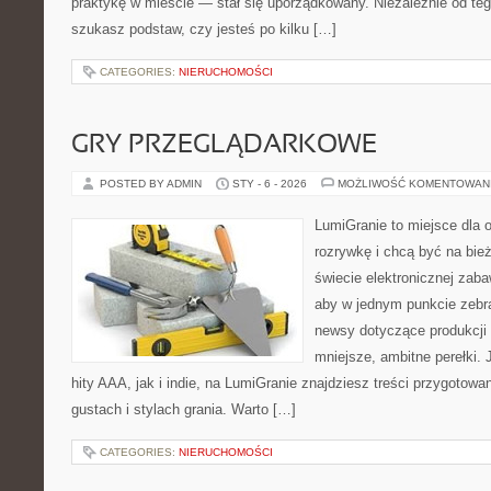
praktykę w mieście — stał się uporządkowany. Niezależnie od teg
szukasz podstaw, czy jesteś po kilku […]
CATEGORIES:
NIERUCHOMOŚCI
GRY PRZEGLĄDARKOWE
POSTED BY ADMIN
STY - 6 - 2026
MOŻLIWOŚĆ KOMENTOWAN
LumiGranie to miejsce dla 
rozrywkę i chcą być na bież
świecie elektronicznej zaba
aby w jednym punkcie zebrać
newsy dotyczące produkcji 
mniejsze, ambitne perełki. 
hity AAA, jak i indie, na LumiGranie znajdziesz treści przygotow
gustach i stylach grania. Warto […]
CATEGORIES:
NIERUCHOMOŚCI