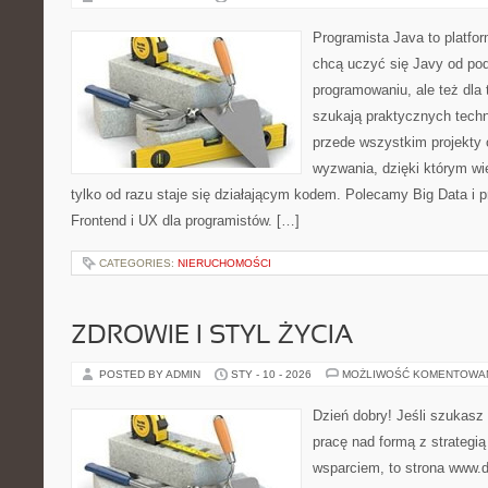
Programista Java to platfo
chcą uczyć się Javy od pods
programowaniu, ale też dla t
szukają praktycznych techni
przede wszystkim projekty 
wyzwania, dzięki którym wie
tylko od razu staje się działającym kodem. Polecamy Big Data i p
Frontend i UX dla programistów. […]
CATEGORIES:
NIERUCHOMOŚCI
ZDROWIE I STYL ŻYCIA
POSTED BY ADMIN
STY - 10 - 2026
MOŻLIWOŚĆ KOMENTOWA
Dzień dobry! Jeśli szukasz 
pracę nad formą z strategi
wsparciem, to strona www.da