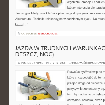
organizm, emocje i codzienn
którzy interesują się terapi
Tradycyjną Medycyną Chińską jako drogą do przywracania równowa
Akupresura i Techniki relaksacyjne w codziennym życiu. Na stronie
łączą […]
CATEGORIES:
NIERUCHOMOŚCI
JAZDA W TRUDNYCH WARUNKACH
DESZCZ, NOC)
POSTED BY ADMIN
STY - 6 - 2026
MOŻLIWOŚĆ KOMENTOWAN
PrawoJazdyWroclaw.pl to m
które chcą podejść do tema
przejść drogę od pierwszej 
pozytywnie zakończony egz
tym, by nauka jazdy była p
od wyboru ośrodka, przez pr