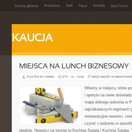
Archiwum
Ash
Smerfy
Strona główna
Paryż
Spis Treści
KAUCJA
MIEJSCA NA LUNCH BIZNESOWY
POSTED BY ADMIN
STY - 11 - 2026
MOŻLIWOŚĆ KOMENTOWA
Witamy w miejscu, które po
i apetytu na nowe doświadcz
mapa dobrego jedzenia w P
najciekawszych regionach g
restauracyjne nowości, cen
czytać o jedzeniu w sposób 
idealnie. Nowości na stronie to Kuchnia Świata i Kuchnia Świata. T