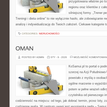
przygotowana właśnie po t
regionu oraz klientów z cał
silniejszej formy. „Trener p
Treningi i dieta online” to nie wyłącznie hasło, ale zobowiązanie re
analizę i indywidualizację do Twoich założeń. Ciekawe kategorie 
CATEGORIES:
NIERUCHOMOŚCI
OMAN
POSTED BY ADMIN
STY - 9 - 2026
MOŻLIWOŚĆ KOMENTOWAN
KoSamui.pl to portal o podr
szerzej na Azji Południowo
powstało z myślą o osobach
ogólne marzenie o wyjeździ
potem w pełne wrażeń odkr
czytelnika od pierwszego i
codzienność na miejscu: od tego, jak dobrać termin, przez loty, z
codzienne realia. W centrum uwagi jest wyspiarska perła – Samui