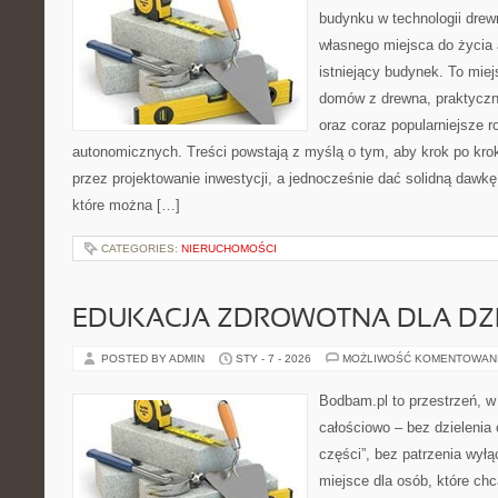
budynku w technologii drewn
własnego miejsca do życia
istniejący budynek. To miej
domów z drewna, praktyczn
oraz coraz popularniejsze 
autonomicznych. Treści powstają z myślą o tym, aby krok po kro
przez projektowanie inwestycji, a jednocześnie dać solidną dawkę 
które można […]
CATEGORIES:
NIERUCHOMOŚCI
EDUKACJA ZDROWOTNA DLA DZI
POSTED BY ADMIN
STY - 7 - 2026
MOŻLIWOŚĆ KOMENTOWAN
Bodbam.pl to przestrzeń, w k
całościowo – bez dzielenia 
części”, bez patrzenia wyłą
miejsce dla osób, które chc