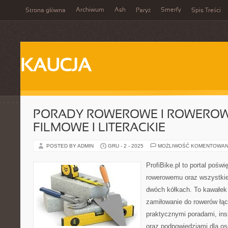
Archiwum
Ash
Smerfy
Strona główna
Paryż
Spis Treści
KAUCJA
PORADY ROWEROWE I ROWEROWE
FILMOWE I LITERACKIE
POSTED BY ADMIN
GRU - 2 - 2025
MOŻLIWOŚĆ KOMENTOWAN
ProfiBike.pl to portal pośw
rowerowemu oraz wszystkie
dwóch kółkach. To kawałek 
zamiłowanie do rowerów łąc
praktycznymi poradami, insp
oraz podpowiedziami dla o