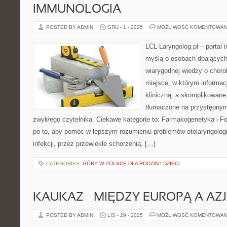
IMMUNOLOGIA
POSTED BY ADMIN
GRU - 1 - 2025
MOŻLIWOŚĆ KOMENTOWAN
LCL-Laryngolog.pl – portal 
myślą o osobach dbających 
wiarygodnej wiedzy o choro
miejsce, w którym informacj
kliniczną, a skomplikowan
tłumaczone na przystępnym
zwykłego czytelnika. Ciekawe kategorie to: Farmakogenetyka i Fo
po to, aby pomóc w lepszym rozumieniu problemów otolaryngolog
infekcji, przez przewlekłe schorzenia, […]
CATEGORIES:
GÓRY W POLSCE DLA RODZIN I DZIECI
KAUKAZ – MIĘDZY EUROPĄ A AZ
POSTED BY ADMIN
LIS - 29 - 2025
MOŻLIWOŚĆ KOMENTOWAN