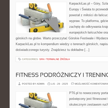
KarpackiLas.pl – Góry, Szl
Europy i Świata to przewodn
powstał z miłości do łańcu
wypraw. To platforma, gdzi
zachętę do odkrywania kra
europejskich łańcuchów ora
górskich na globie. Warto przeczytać Górskie Festiwale i Wydarzen
KarpackiLas.pl to kompendium wiedzy o terenach górskich, napi
doświadczonego turysty. Znajdziesz tu dokładne […]
CATEGORIES:
SPA I TERMALNE ŹRÓDŁA
FITNESS PODRÓŻNICZY I TRENI
POSTED BY ADMIN
LIS - 29 - 2025
MOŻLIWOŚĆ KOMENTOWAN
PT6.pl to nowoczesny portal
poświęcony jest fitnessowi
skutecznym zestawom ruch