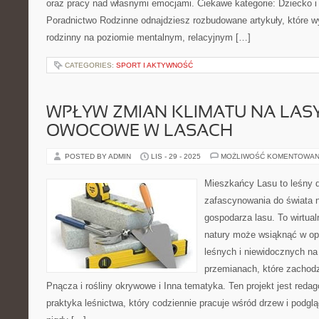
oraz pracy nad własnymi emocjami. Ciekawe kategorie: Dziecko i 
Poradnictwo Rodzinne odnajdziesz rozbudowane artykuły, które wy
rodzinny na poziomie mentalnym, relacyjnym […]
CATEGORIES:
SPORT I AKTYWNOŚĆ
WPŁYW ZMIAN KLIMATU NA LASY
OWOCOWE W LASACH
POSTED BY ADMIN
LIS - 29 - 2025
MOŻLIWOŚĆ KOMENTOWAN
Mieszkańcy Lasu to leśny d
zafascynowania do świata n
gospodarza lasu. To wirtual
natury może wsiąknąć w opo
leśnych i niewidocznych na
przemianach, które zachod
Pnącza i rośliny okrywowe i Inna tematyka. Ten projekt jest red
praktyka leśnictwa, który codziennie pracuje wśród drzew i podgl