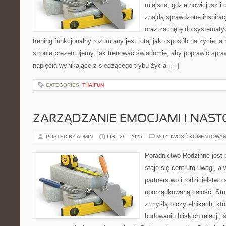
miejsce, gdzie nowicjusz i
znajdą sprawdzone inspiracj
oraz zachętę do systematy
trening funkcjonalny rozumiany jest tutaj jako sposób na życie, a n
stronie prezentujemy, jak trenować świadomie, aby poprawić spr
napięcia wynikające z siedzącego trybu życia […]
CATEGORIES:
THAIFUN
ZARZĄDZANIE EMOCJAMI I NAST
POSTED BY ADMIN
LIS - 29 - 2025
MOŻLIWOŚĆ KOMENTOWAN
Poradnictwo Rodzinne jest 
staje się centrum uwagi, a 
partnerstwo i rodzicielstwo 
uporządkowaną całość. Str
z myślą o czytelnikach, kt
budowaniu bliskich relacji,