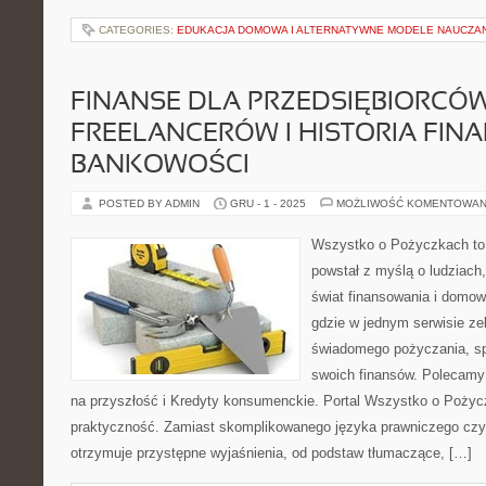
CATEGORIES:
EDUKACJA DOMOWA I ALTERNATYWNE MODELE NAUCZA
FINANSE DLA PRZEDSIĘBIORCÓW
FREELANCERÓW I HISTORIA FIN
BANKOWOŚCI
POSTED BY ADMIN
GRU - 1 - 2025
MOŻLIWOŚĆ KOMENTOWAN
Wszystko o Pożyczkach to s
powstał z myślą o ludziach,
świat finansowania i domow
gdzie w jednym serwisie ze
świadomego pożyczania, spł
swoich finansów. Polecamy
na przyszłość i Kredyty konsumenckie. Portal Wszystko o Pożycz
praktyczność. Zamiast skomplikowanego języka prawniczego cz
otrzymuje przystępne wyjaśnienia, od podstaw tłumaczące, […]