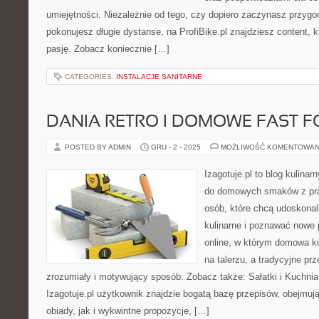
umiejętności. Niezależnie od tego, czy dopiero zaczynasz przygod
pokonujesz długie dystanse, na ProfiBike.pl znajdziesz content, 
pasję. Zobacz koniecznie […]
CATEGORIES:
INSTALACJE SANITARNE
DANIA RETRO I DOMOWE FAST 
POSTED BY ADMIN
GRU - 2 - 2025
MOŻLIWOŚĆ KOMENTOWAN
Izagotuje.pl to blog kulinar
do domowych smaków z pra
osób, które chcą udoskonal
kulinarne i poznawać nowe 
online, w którym domowa ku
na talerzu, a tradycyjne pr
zrozumiały i motywujący sposób. Zobacz także: Sałatki i Kuchnia
Izagotuje.pl użytkownik znajdzie bogatą bazę przepisów, obejmu
obiady, jak i wykwintne propozycje, […]