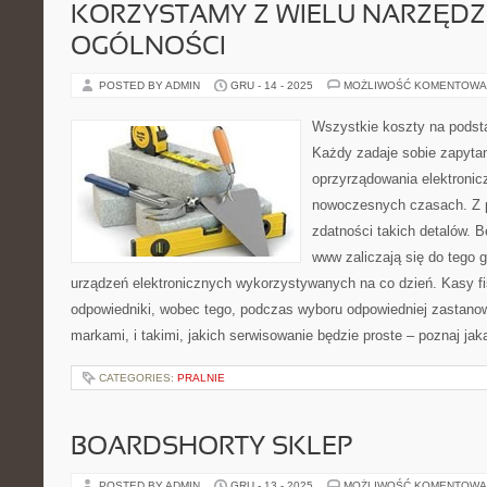
KORZYSTAMY Z WIELU NARZĘDZI
OGÓLNOŚCI
POSTED BY ADMIN
GRU - 14 - 2025
MOŻLIWOŚĆ KOMENTOWA
Wszystkie koszty na podst
Każdy zadaje sobie zapyta
oprzyrządowania elektronic
nowoczesnych czasach. Z 
zdatności takich detalów. 
www zaliczają się do tego 
urządzeń elektronicznych wykorzystywanych na co dzień. Kasy fi
odpowiedniki, wobec tego, podczas wyboru odpowiedniej zastano
markami, i takimi, jakich serwisowanie będzie proste – poznaj ja
CATEGORIES:
PRALNIE
BOARDSHORTY SKLEP
POSTED BY ADMIN
GRU - 13 - 2025
MOŻLIWOŚĆ KOMENTOWA