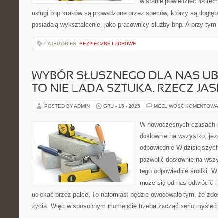
w stanie powiedzieć na tem
usługi bhp kraków są prowadzone przez speców, którzy są dogłęb
posiadają wykształcenie, jako pracownicy służby bhp. A przy tym
CATEGORIES:
BEZPIECZNE I ZDROWE
WYBÓR SŁUSZNEGO DLA NAS UB
TO NIE LADA SZTUKA. RZECZ JA
POSTED BY ADMIN
GRU - 15 - 2025
MOŻLIWOŚĆ KOMENTOWA
W nowoczesnych czasach 
dosłownie na wszystko, jeż
odpowiednie W dzisiejszy
pozwolić dosłownie na wszy
tego odpowiednie środki. W
może się od nas odwrócić 
uciekać przez palce. To natomiast będzie owocowało tym, że zd
życia. Więc w sposobnym momencie trzeba zacząć serio myśleć 