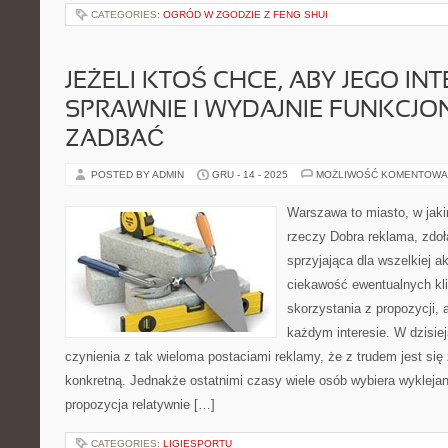
CATEGORIES:
OGRÓD W ZGODZIE Z FENG SHUI
JEŻELI KTOŚ CHCE, ABY JEGO IN
SPRAWNIE I WYDAJNIE FUNKCJO
ZADBAĆ
POSTED BY ADMIN
GRU - 14 - 2025
MOŻLIWOŚĆ KOMENTOWA
Warszawa to miasto, w jak
rzeczy Dobra reklama, zdo
sprzyjająca dla wszelkiej 
ciekawość ewentualnych kl
skorzystania z propozycji, a
każdym interesie. W dzisie
czynienia z tak wieloma postaciami reklamy, że z trudem jest si
konkretną. Jednakże ostatnimi czasy wiele osób wybiera wyklejani
propozycja relatywnie […]
CATEGORIES:
LIGIESPORTU