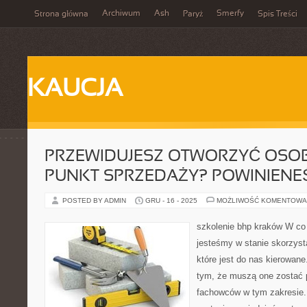
Archiwum
Ash
Smerfy
Strona główna
Paryż
Spis Treści
KAUCJA
PRZEWIDUJESZ OTWORZYĆ OSOB
PUNKT SPRZEDAŻY? POWINIENE
POSTED BY ADMIN
GRU - 16 - 2025
MOŻLIWOŚĆ KOMENTOWA
szkolenie bhp kraków W co
jesteśmy w stanie skorzyst
które jest do nas kierowan
tym, że muszą one zostać 
fachowców w tym zakresie.