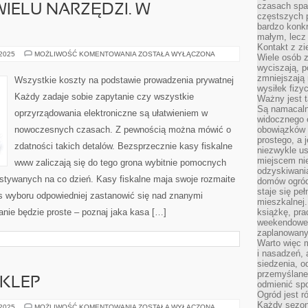
czasach spa
IELU NARZĘDZI. W
częstszych 
bardzo konkr
małym, lecz
Kontakt z zi
PROWADZĄC
 2025
MOŻLIWOŚĆ KOMENTOWANIA
ZOSTAŁA WYŁĄCZONA
Wiele osób 
PUNKT
wyciszają, 
SPRZEDAŻY
KORZYSTAMY
zmniejszają 
Wszystkie koszty na podstawie prowadzenia prywatnej
Z
wysiłek fizy
WIELU
Każdy zadaje sobie zapytanie czy wszystkie
Ważny jest 
NARZĘDZI.
W
Są namacaln
oprzyrządowania elektroniczne są ułatwieniem w
OGÓLNOŚCI
widocznego e
nowoczesnych czasach. Z pewnością można mówić o
obowiązków 
prostego, a 
zdatności takich detalów. Bezsprzecznie kasy fiskalne
niezwykle us
miejscem nie
www zaliczają się do tego grona wybitnie pomocnych
odzyskiwania
stywanych na co dzień. Kasy fiskalne maja swoje rozmaite
domów ogród
staje się pe
s wyboru odpowiedniej zastanowić się nad znanymi
mieszkalnej.
anie będzie proste – poznaj jaka kasa […]
książkę, pra
weekendowe p
zaplanowany,
Warto więc m
i nasadzeń, 
siedzenia, o
przemyślane 
KLEP
odmienić spo
Ogród jest r
Każdy sezon
BOARDSHORTY
 2025
MOŻLIWOŚĆ KOMENTOWANIA
ZOSTAŁA WYŁĄCZONA