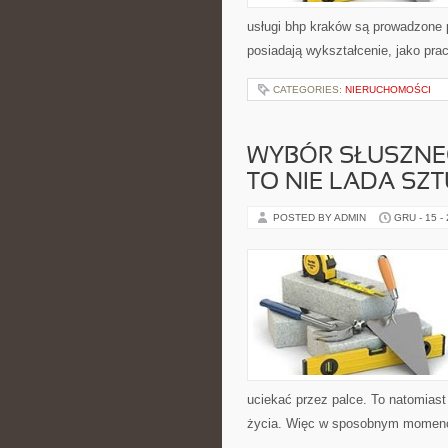
usługi bhp kraków są prowadzone 
posiadają wykształcenie, jako pra
CATEGORIES:
NIERUCHOMOŚCI
WYBÓR SŁUSZNE
TO NIE LADA SZT
POSTED BY ADMIN
GRU - 15 -
uciekać przez palce. To natomias
życia. Więc w sposobnym momenci