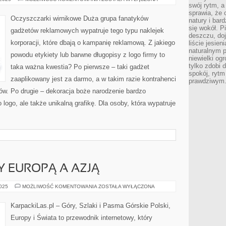
SKLEP
swój rytm, a
sprawia, że 
Oczyszczarki wirnikowe Duża grupa fanatyków
natury i bar
się wokół. P
gadżetów reklamowych wypatruje tego typu naklejek
deszczu, do
korporacji, które dbają o kampanię reklamową. Z jakiego
liście jesien
naturalnym p
powodu etykiety lub barwne długopisy z logo firmy to
niewielki og
tylko zdobi 
taka ważna kwestia? Po pierwsze – taki gadżet
spokój, rytm
zaaplikowany jest za darmo, a w takim razie kontrahenci
prawdziwym
ów. Po drugie – dekoracja boże narodzenie bardzo
o logo, ale także unikalną grafikę. Dla osoby, która wypatruje
Y EUROPĄ A AZJĄ
KAUKAZ
2025
MOŻLIWOŚĆ KOMENTOWANIA
ZOSTAŁA WYŁĄCZONA
–
MIĘDZY
EUROPĄ
KarpackiLas.pl – Góry, Szlaki i Pasma Górskie Polski,
A
AZJĄ
Europy i Świata to przewodnik internetowy, który