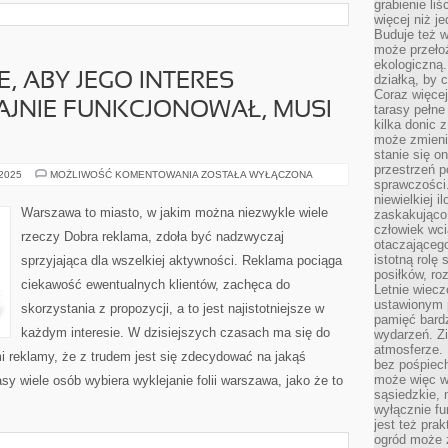
grabienie li
więcej niż j
Buduje też w
może przeło
ekologiczną
E, ABY JEGO INTERES
działką, by 
Coraz więcej
AJNIE FUNKCJONOWAŁ, MUSI
tarasy pełne
kilka donic 
może zmienić
stanie się o
przestrzeń p
JEŻELI
 2025
MOŻLIWOŚĆ KOMENTOWANIA
ZOSTAŁA WYŁĄCZONA
sprawczości
KTOŚ
CHCE,
niewielkiej i
ABY
Warszawa to miasto, w jakim można niezwykle wiele
zaskakująco 
JEGO
człowiek wc
INTERES
rzeczy Dobra reklama, zdoła być nadzwyczaj
SPRAWNIE
otaczająceg
I
istotną rolę
sprzyjająca dla wszelkiej aktywności. Reklama pociąga
WYDAJNIE
FUNKCJONOWAŁ,
posiłków, ro
ciekawość ewentualnych klientów, zachęca do
MUSI
Letnie wiecz
ZADBAĆ
ustawionym p
skorzystania z propozycji, a to jest najistotniejsze w
pamięć bardz
każdym interesie. W dzisiejszych czasach ma się do
wydarzeń. Zi
atmosferze. 
i reklamy, że z trudem jest się zdecydować na jakąś
bez pośpiech
może więc wz
sy wiele osób wybiera wyklejanie folii warszawa, jako że to
sąsiedzkie, 
wyłącznie f
jest też pr
ogród może z