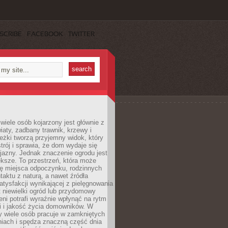
SCRIBE
FACEBOOK
TWITTER
wiele osób kojarzony jest głównie z
iaty, zadbany trawnik, krzewy i
eżki tworzą przyjemny widok, który
trój i sprawia, że dom wydaje się
yjazny. Jednak znaczenie ogrodu jest
ksze. To przestrzeń, która może
ję miejsca odpoczynku, rodzinnych
taktu z naturą, a nawet źródła
atysfakcji wynikającej z pielęgnowania
 niewielki ogród lub przydomowy
eni potrafi wyraźnie wpłynąć na rytm
i i jakość życia domowników. W
y wiele osób pracuje w zamkniętych
iach i spędza znaczną część dnia