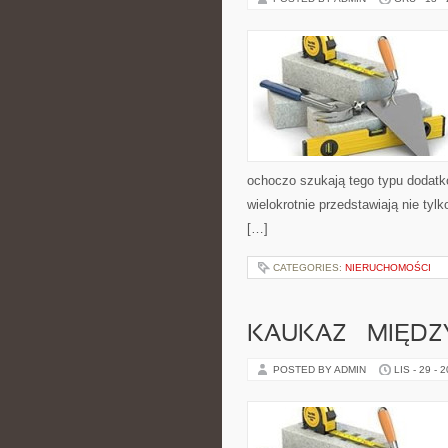
ochoczo szukają tego typu dodatk
wielokrotnie przedstawiają nie tylk
[…]
CATEGORIES:
NIERUCHOMOŚCI
KAUKAZ – MIĘDZ
POSTED BY ADMIN
LIS - 29 - 