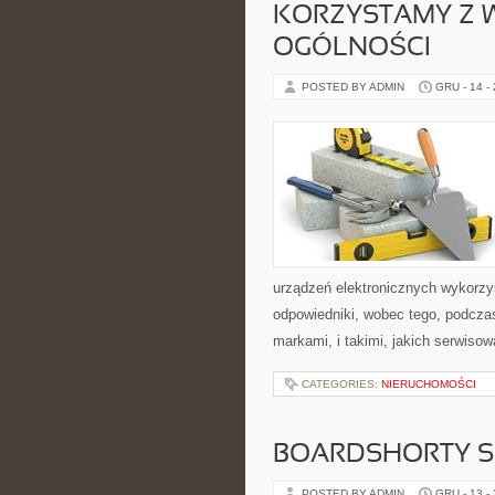
KORZYSTAMY Z W
OGÓLNOŚCI
POSTED BY ADMIN
GRU - 14 -
urządzeń elektronicznych wykorzy
odpowiedniki, wobec tego, podcza
markami, i takimi, jakich serwisow
CATEGORIES:
NIERUCHOMOŚCI
BOARDSHORTY S
POSTED BY ADMIN
GRU - 13 -