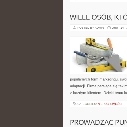
WIELE OSÓB, KT
POSTED BY ADMIN
GRU - 14 -
popularnych form marketingu, swo
adaptacji. Firma parająca się tak
z każdym klientem. Dzięki temu k
CATEGORIES:
NIERUCHOMOŚCI
PROWADZĄC PUN