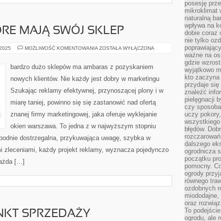
posesję prze
mikroklimat
naturalną ba
wpływa na k
ÓRE MAJĄ SWÓJ SKLEP
dobie coraz 
nie tylko oz
poprawiający
WIELE
 2025
MOŻLIWOŚĆ KOMENTOWANIA
ZOSTAŁA WYŁĄCZONA
OSÓB,
ważne na osi
KTÓRE
gdzie wzros
MAJĄ
bardzo dużo sklepów ma ambaras z pozyskaniem
wyjątkowo 
SWÓJ
SKLEP
kto zaczyna 
nowych klientów. Nie każdy jest dobry w marketingu
przydaje się
Szukając reklamy efektywnej, przynoszącej plony i w
znaleźć info
pielęgnacji b
miarę taniej, powinno się się zastanowić nad ofertą
czy sposoba
znanej firmy marketingowej, jaka oferuje wyklejanie
uczy pokory,
wszystkiego 
okien warszawa. To jedna z w najwyższym stopniu
błędów. Dob
rozczarowań
bodnie dostrzegalna, przykuwająca uwagę, szybka w
dalszego ek
imi zleceniami, każdy projekt reklamy, wyznacza pojedynczo
ogrodnicza st
początku pr
ażda […]
pomocny. Co
ogrody przyj
równego tra
ozdobnych ro
miododajne, 
oraz rozwią
To podejście
KT SPRZEDAŻY
ogrodu, ale 