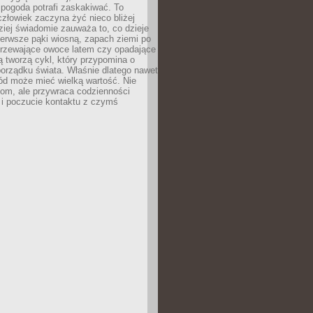
 pogoda potrafi zaskakiwać. To
człowiek zaczyna żyć nieco bliżej
dziej świadomie zauważa to, co dzieje
ierwsze pąki wiosną, zapach ziemi po
jrzewające owoce latem czy opadające
ią tworzą cykl, który przypomina o
orządku świata. Właśnie dlatego nawet
ród może mieć wielką wartość. Nie
dom, ale przywraca codzienności
 i poczucie kontaktu z czymś
.