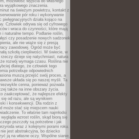
em, możliwość wyjścia do własnego
era wyjątkowego znaczenia.
minut na świeżym powietrzu, kontakt z
bserwowanie pór roku i wykonywanie
c pielęgnacyjnych działa kojąco na
wy. Człowiek odrywa się od cyfrowego
ców i wraca do czynności, które mają
 i naturalne tempo. Podlanie roślin,
gałęzi czy posadzenie nowych sadzonek
enia, ale nie wiąże się z presją
pracy zawodowej. Ogród może być
ałą szkołą cierpliwości. W świecie, w
 rzeczy dzieje się natychmiast, natura
 że rozwój wymaga czasu. Roślina nie
ybciej dlatego, że człowiek tego
emia potrzebuje odpowiednich
asiona muszą przejść swój proces, a
awsze układa się po naszej myśli. Ta
 niezwykle cenna, ponieważ pozwala
czej także na inne obszary życia.
o zaakceptować, że najlepsze efekty
ą się od razu, ale są wynikiem
oski i konsekwencji. Dla rodzin z
ód może stać się miejscem nauki
iadczenie. To właśnie tam najmłodsi
k wygląda wzrost roślin, skąd biorą się
czego pszczoły są potrzebne i jak
przyroda wraz z kolejnymi porami roku.
nie jest abstrakcyjna, bo dziecko
yć ją na własne oczy. Wspólne sianie,