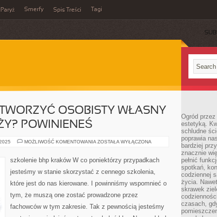
Smerfy
Tagi
Paryż
Spis Treści
SUB
OTWORZYĆ OSOBISTY WŁASNY
Ogród przez 
ŻY? POWINIENEŚ
estetyką. Kw
schludne ści
poprawia nas
PRZEWIDUJESZ
 2025
MOŻLIWOŚĆ KOMENTOWANIA
ZOSTAŁA WYŁĄCZONA
bardziej prz
OTWORZYĆ
OSOBISTY
znacznie wię
WŁASNY
szkolenie bhp kraków W co poniektórzy przypadkach
pełnić funkc
PUNKT
spotkań, kon
SPRZEDAŻY?
jesteśmy w stanie skorzystać z cennego szkolenia,
POWINIENEŚ
codziennej s
życia. Nawet
które jest do nas kierowane. I powinniśmy wspomnieć o
skrawek ziel
tym, że muszą one zostać prowadzone przez
codziennośc
czasach, gd
fachowców w tym zakresie. Tak z pewnością jesteśmy
pomieszczen