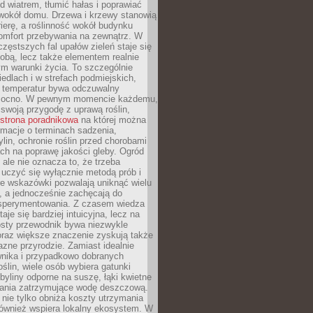
d wiatrem, tłumić hałas i poprawiać
 wokół domu. Drzewa i krzewy stanowią
rierę, a roślinność wokół budynku
omfort przebywania na zewnątrz. W
częstszych fal upałów zieleń staje się
dobą, lecz także elementem realnie
m warunki życia. To szczególnie
edlach i w strefach podmiejskich,
t temperatur bywa odczuwalny
mocno. W pewnym momencie każdemu,
swoją przygodę z uprawą roślin,
strona poradnikowa
na której można
rmacje o terminach sadzenia,
ylin, ochronie roślin przed chorobami
ch na poprawę jakości gleby. Ogród
 ale nie oznacza to, że trzeba
uczyć się wyłącznie metodą prób i
re wskazówki pozwalają uniknąć wielu
, a jednocześnie zachęcają do
sperymentowania. Z czasem wiedza
aje się bardziej intuicyjna, lecz na
osty przewodnik bywa niezwykle
raz większe znaczenie zyskują także
azne przyrodzie. Zamiast idealnie
wnika i przypadkowo dobranych
ślin, wiele osób wybiera gatunki
byliny odporne na suszę, łąki kwietne
zania zatrzymujące wodę deszczową.
 nie tylko obniża koszty utrzymania
również wspiera lokalny ekosystem. W