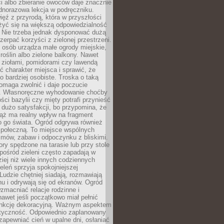
ści albo zbieranie owoców daje znacznie
ednorazowa lekcja w podręczniku.
ięź z przyrodą, która w przyszłości
żyć się na większą odpowiedzialność
. Nie trzeba jednak dysponować dużą
czerpać korzyści z zielonej przestrzeni.
 osób urządza małe ogrody miejskie,
 roślin albo zielone balkony. Nawet
z ziołami, pomidorami czy lawendą
 charakter miejsca i sprawić, że
no bardziej osobiste. Troska o taką
omaga zwolnić i daje poczucie
. Własnoręczne wyhodowanie choćby
lości bazylii czy mięty potrafi przynieść
dużo satysfakcji, bo przypomina, że
iąż ma realny wpływ na fragment
o go świata. Ogród odgrywa również
 społeczną. To miejsce wspólnych
zmów, zabaw i odpoczynku z bliskimi.
ory spędzone na tarasie lub przy stole
ośród zieleni często zapadają w
iej niż wiele innych codziennych
eleń sprzyja spokojniejszej
Ludzie chętniej siadają, rozmawiają
u i odrywają się od ekranów. Ogród
macniać relacje rodzinne i
nawet jeśli początkowo miał pełnić
unkcję dekoracyjną. Ważnym aspektem
aktyczność. Odpowiednio zaplanowany
apewniać cień w upalne dni, osłaniać