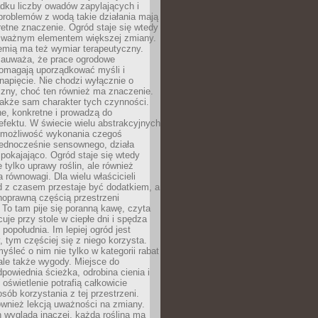
dku liczby owadów zapylających i
problemów z wodą takie działania mają
etne znaczenie. Ogród staje się wtedy
 ważnym elementem większej zmiany.
emią ma też wymiar terapeutyczny.
zauważa, że prace ogrodowe
pomagają uporządkować myśli i
napięcie. Nie chodzi wyłącznie o
czny, choć ten również ma znaczenie.
także sam charakter tych czynności.
e, konkretne i prowadzą do
fektu. W świecie wielu abstrakcyjnych
możliwość wykonania czegoś
jednocześnie sensownego, działa
pokajająco. Ogród staje się wtedy
 tylko uprawy roślin, ale również
 równowagi. Dla wielu właścicieli
 z czasem przestaje być dodatkiem, a
łnoprawną częścią przestrzeni
 To tam pije się poranną kawę, czyta
cuje przy stole w ciepłe dni i spędza
opołudnia. Im lepiej ogród jest
 tym częściej się z niego korzysta.
yśleć o nim nie tylko w kategorii rabat
ale także wygody. Miejsce do
dpowiednia ścieżka, odrobina cienia i
oświetlenie potrafią całkowicie
sób korzystania z tej przestrzeni.
ównież lekcją uważności na zmiany.
 wygląda inaczej, każda roślina ma