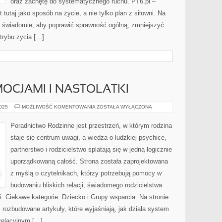
oraz zachętę do systematycznego ruchu. PT6.pl –
 tutaj jako sposób na życie, a nie tylko plan z siłowni. Na
ać świadomie, aby poprawić sprawność ogólną, zmniejszyć
trybu życia […]
OCJAMI I NASTOLATKI
ZARZĄDZANIE
2025
MOŻLIWOŚĆ KOMENTOWANIA
ZOSTAŁA WYŁĄCZONA
EMOCJAMI
I
NASTOLATKI
Poradnictwo Rodzinne jest przestrzeń, w którym rodzina
staje się centrum uwagi, a wiedza o ludzkiej psychice,
partnerstwo i rodzicielstwo splatają się w jedną logicznie
uporządkowaną całość. Strona została zaprojektowana
z myślą o czytelnikach, którzy potrzebują pomocy w
budowaniu bliskich relacji, świadomego rodzicielstwa
 Ciekawe kategorie: Dziecko i Grupy wsparcia. Na stronie
rozbudowane artykuły, które wyjaśniają, jak działa system
relacyjnym […]