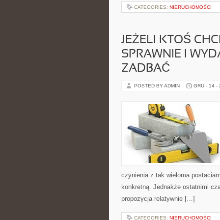
CATEGORIES:
NIERUCHOMOŚCI
JEŻELI KTOŚ CHC
SPRAWNIE I WYD
ZADBAĆ
POSTED BY ADMIN
GRU - 14 -
czynienia z tak wieloma postaciam
konkretną. Jednakże ostatnimi cza
propozycja relatywnie […]
CATEGORIES:
NIERUCHOMOŚCI