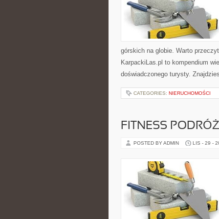
górskich na globie. Warto przeczyt
KarpackiLas.pl to kompendium wie
doświadczonego turysty. Znajdzie
CATEGORIES:
NIERUCHOMOŚCI
FITNESS PODRÓŻ
POSTED BY ADMIN
LIS - 29 - 