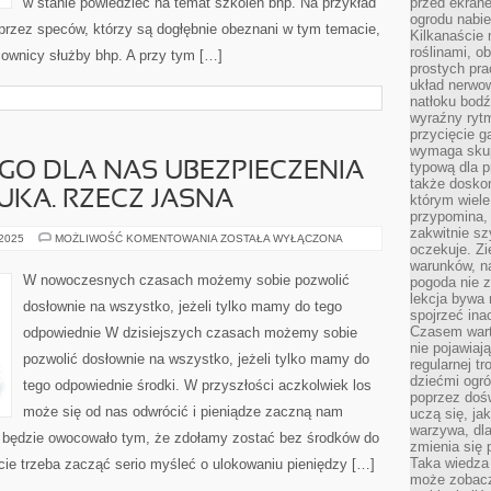
w stanie powiedzieć na temat szkoleń bhp. Na przykład
przed ekran
ogrodu nabi
przez speców, którzy są dogłębnie obeznani w tym temacie,
Kilkanaście 
roślinami, o
cownicy służby bhp. A przy tym […]
prostych pra
układ nerwo
natłoku bodź
wyraźny rytm
przycięcie 
wymaga skupi
typową dla 
GO DLA NAS UBEZPIECZENIA
także doskon
UKA. RZECZ JASNA
którym wiele
przypomina,
zakwitnie sz
WYBÓR
 2025
MOŻLIWOŚĆ KOMENTOWANIA
ZOSTAŁA WYŁĄCZONA
oczekuje. Zi
SŁUSZNEGO
DLA
warunków, n
NAS
W nowoczesnych czasach możemy sobie pozwolić
pogoda nie z
UBEZPIECZENIA
lekcja bywa
TO
dosłownie na wszystko, jeżeli tylko mamy do tego
NIE
spojrzeć ina
LADA
Czasem wart
odpowiednie W dzisiejszych czasach możemy sobie
SZTUKA.
RZECZ
nie pojawiaj
pozwolić dosłownie na wszystko, jeżeli tylko mamy do
JASNA
regularnej tr
dziećmi ogr
tego odpowiednie środki. W przyszłości aczkolwiek los
poprzez dośw
może się od nas odwrócić i pieniądze zaczną nam
uczą się, ja
warzywa, dla
t będzie owocowało tym, że zdołamy zostać bez środków do
zmienia się 
Taka wiedza 
e trzeba zacząć serio myśleć o ulokowaniu pieniędzy […]
może zobacz