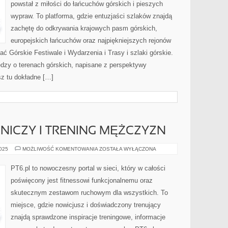
powstał z miłości do łańcuchów górskich i pieszych
wypraw. To platforma, gdzie entuzjaści szlaków znajdą
zachętę do odkrywania krajowych pasm górskich,
europejskich łańcuchów oraz najpiękniejszych rejonów
ać Górskie Festiwale i Wydarzenia i Trasy i szlaki górskie.
dzy o terenach górskich, napisane z perspektywy
sz tu dokładne […]
NICZY I TRENING MĘŻCZYZN
FITNESS
2025
MOŻLIWOŚĆ KOMENTOWANIA
ZOSTAŁA WYŁĄCZONA
PODRÓŻNICZY
I
TRENING
PT6.pl to nowoczesny portal w sieci, który w całości
MĘŻCZYZN
poświęcony jest fitnessowi funkcjonalnemu oraz
skutecznym zestawom ruchowym dla wszystkich. To
miejsce, gdzie nowicjusz i doświadczony trenujący
znajdą sprawdzone inspiracje treningowe, informacje