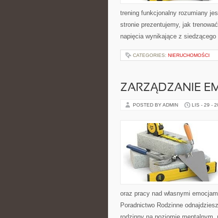
trening funkcjonalny rozumiany jest
stronie prezentujemy, jak trenow
napięcia wynikające z siedzącego 
CATEGORIES:
NIERUCHOMOŚCI
ZARZĄDZANIE EM
POSTED BY ADMIN
LIS - 29 - 
oraz pracy nad własnymi emocjami.
Poradnictwo Rodzinne odnajdziesz 
rodzinny na poziomie mentalnym, 