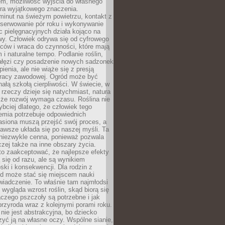
em, możliwość wyjścia do własnego
era wyjątkowego znaczenia.
minut na świeżym powietrzu, kontakt z
bserwowanie pór roku i wykonywanie
c pielęgnacyjnych działa kojąco na
wy. Człowiek odrywa się od cyfrowego
ców i wraca do czynności, które mają
 i naturalne tempo. Podlanie roślin,
gałęzi czy posadzenie nowych sadzonek
enia, ale nie wiąże się z presją
pracy zawodowej. Ogród może być
ałą szkołą cierpliwości. W świecie, w
 rzeczy dzieje się natychmiast, natura
 że rozwój wymaga czasu. Roślina nie
ybciej dlatego, że człowiek tego
emia potrzebuje odpowiednich
asiona muszą przejść swój proces, a
awsze układa się po naszej myśli. Ta
 niezwykle cenna, ponieważ pozwala
czej także na inne obszary życia.
o zaakceptować, że najlepsze efekty
ą się od razu, ale są wynikiem
oski i konsekwencji. Dla rodzin z
ód może stać się miejscem nauki
iadczenie. To właśnie tam najmłodsi
k wygląda wzrost roślin, skąd biorą się
czego pszczoły są potrzebne i jak
przyroda wraz z kolejnymi porami roku.
nie jest abstrakcyjna, bo dziecko
yć ją na własne oczy. Wspólne sianie,