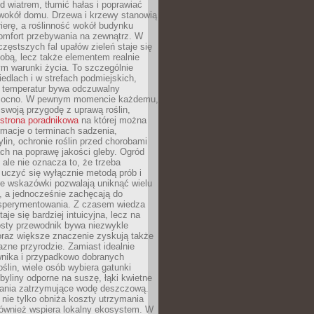
d wiatrem, tłumić hałas i poprawiać
 wokół domu. Drzewa i krzewy stanowią
rierę, a roślinność wokół budynku
omfort przebywania na zewnątrz. W
częstszych fal upałów zieleń staje się
dobą, lecz także elementem realnie
m warunki życia. To szczególnie
edlach i w strefach podmiejskich,
t temperatur bywa odczuwalny
mocno. W pewnym momencie każdemu,
swoją przygodę z uprawą roślin,
strona poradnikowa
na której można
rmacje o terminach sadzenia,
ylin, ochronie roślin przed chorobami
ch na poprawę jakości gleby. Ogród
 ale nie oznacza to, że trzeba
uczyć się wyłącznie metodą prób i
re wskazówki pozwalają uniknąć wielu
, a jednocześnie zachęcają do
sperymentowania. Z czasem wiedza
aje się bardziej intuicyjna, lecz na
osty przewodnik bywa niezwykle
raz większe znaczenie zyskują także
azne przyrodzie. Zamiast idealnie
wnika i przypadkowo dobranych
ślin, wiele osób wybiera gatunki
byliny odporne na suszę, łąki kwietne
zania zatrzymujące wodę deszczową.
 nie tylko obniża koszty utrzymania
również wspiera lokalny ekosystem. W