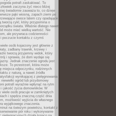
 pogoda potrafi zaskakiwać. To
człowiek zaczyna żyć nieco bliżej
dziej świadomie zauważa to, co dzieje
ierwsze pąki wiosną, zapach ziemi po
jrzewające owoce latem czy opadające
ią tworzą cykl, który przypomina o
orządku świata. Właśnie dlatego nawet
ród może mieć wielką wartość. Nie
dom, ale przywraca codzienności
 i poczucie kontaktu z czymś
.
wiele osób kojarzony jest głównie z
iaty, zadbany trawnik, krzewy i
eżki tworzą przyjemny widok, który
trój i sprawia, że dom wydaje się
yjazny. Jednak znaczenie ogrodu jest
ksze. To przestrzeń, która może
ję miejsca odpoczynku, rodzinnych
taktu z naturą, a nawet źródła
atysfakcji wynikającej z pielęgnowania
 niewielki ogród lub przydomowy
eni potrafi wyraźnie wpłynąć na rytm
i i jakość życia domowników. W
y wiele osób pracuje w zamkniętych
iach i spędza znaczną część dnia
em, możliwość wyjścia do własnego
era wyjątkowego znaczenia.
minut na świeżym powietrzu, kontakt z
bserwowanie pór roku i wykonywanie
c pielęgnacyjnych działa kojąco na