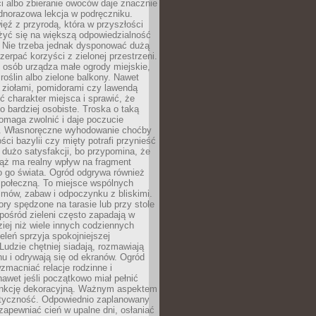
ści albo zbieranie owoców daje znacznie
ednorazowa lekcja w podręczniku.
ięź z przyrodą, która w przyszłości
żyć się na większą odpowiedzialność
. Nie trzeba jednak dysponować dużą
czerpać korzyści z zielonej przestrzeni.
 osób urządza małe ogrody miejskie,
 roślin albo zielone balkony. Nawet
z ziołami, pomidorami czy lawendą
 charakter miejsca i sprawić, że
no bardziej osobiste. Troska o taką
omaga zwolnić i daje poczucie
. Własnoręczne wyhodowanie choćby
lości bazylii czy mięty potrafi przynieść
dużo satysfakcji, bo przypomina, że
iąż ma realny wpływ na fragment
o go świata. Ogród odgrywa również
 społeczną. To miejsce wspólnych
zmów, zabaw i odpoczynku z bliskimi.
ory spędzone na tarasie lub przy stole
ośród zieleni często zapadają w
iej niż wiele innych codziennych
eleń sprzyja spokojniejszej
Ludzie chętniej siadają, rozmawiają
u i odrywają się od ekranów. Ogród
macniać relacje rodzinne i
nawet jeśli początkowo miał pełnić
unkcję dekoracyjną. Ważnym aspektem
aktyczność. Odpowiednio zaplanowany
apewniać cień w upalne dni, osłaniać