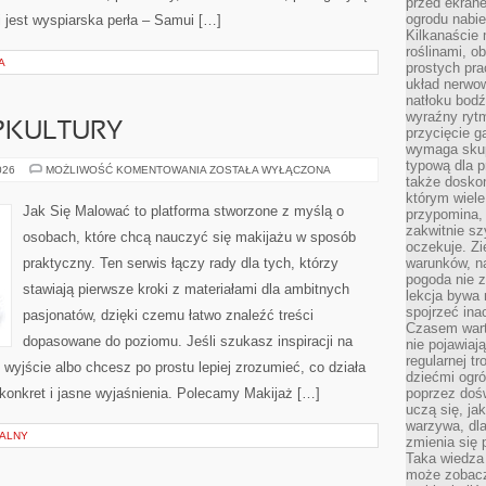
przed ekran
ogrodu nabi
 jest wyspiarska perła – Samui […]
Kilkanaście 
roślinami, o
A
prostych pra
układ nerwo
natłoku bodź
wyraźny rytm
OPKULTURY
przycięcie 
wymaga skupi
typową dla 
INSPIRACJE
026
MOŻLIWOŚĆ KOMENTOWANIA
ZOSTAŁA WYŁĄCZONA
także doskon
Z
POPKULTURY
którym wiele
Jak Się Malować to platforma stworzone z myślą o
przypomina,
zakwitnie sz
osobach, które chcą nauczyć się makijażu w sposób
oczekuje. Zi
praktyczny. Ten serwis łączy rady dla tych, którzy
warunków, n
pogoda nie z
stawiają pierwsze kroki z materiałami dla ambitnych
lekcja bywa
spojrzeć ina
pasjonatów, dzięki czemu łatwo znaleźć treści
Czasem wart
dopasowane do poziomu. Jeśli szukasz inspiracji na
nie pojawiaj
regularnej tr
 wyjście albo chcesz po prostu lepiej zrozumieć, co działa
dziećmi ogr
 konkret i jasne wyjaśnienia. Polecamy Makijaż […]
poprzez dośw
uczą się, ja
warzywa, dla
NALNY
zmienia się 
Taka wiedza 
może zobacz