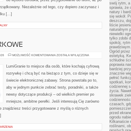
swój rytm, a
rządkowany. Niezależnie od tego, czy dopiero zaczynasz i
sprawia, że 
natury i bar
lku […]
się wokół. P
deszczu, do
liście jesien
NALNY
naturalnym p
niewielki og
tylko zdobi 
spokój, rytm
ARKOWE
prawdziwym
Ogród przez 
GRY
026
MOŻLIWOŚĆ KOMENTOWANIA
ZOSTAŁA WYŁĄCZONA
estetyką. Kw
PRZEGLĄDARKOWE
schludne ści
poprawia nas
LumiGranie to miejsce dla osób, które kochają cyfrową
bardziej prz
rozrywkę i chcą być na bieżąco z tym, co dzieje się w
znacznie wię
pełnić funkc
świecie elektronicznej zabawy. Strona powstała po to,
spotkań, kon
codziennej s
aby w jednym punkcie zebrać testy, poradniki, a także
życia. Nawet
newsy dotyczące produkcji – od wielkich premier po
skrawek ziel
codziennośc
mniejsze, ambitne perełki. Jeśli interesują Cię zarówno
czasach, gd
nie znajdziesz treści przygotowane z myślą o różnych
pomieszczen
przed ekran
]
ogrodu nabi
Kilkanaście 
roślinami, o
DARZENIA
prostych pra