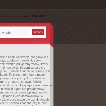
SCRIBE
FACEBOOK
TWITTER
wiele osób kojarzony jest głównie z
iaty, zadbany trawnik, krzewy i
eżki tworzą przyjemny widok, który
trój i sprawia, że dom wydaje się
yjazny. Jednak znaczenie ogrodu jest
ksze. To przestrzeń, która może
ję miejsca odpoczynku, rodzinnych
taktu z naturą, a nawet źródła
atysfakcji wynikającej z pielęgnowania
 niewielki ogród lub przydomowy
eni potrafi wyraźnie wpłynąć na rytm
i i jakość życia domowników. W
y wiele osób pracuje w zamkniętych
iach i spędza znaczną część dnia