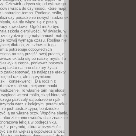
wy. Człowiek odrywa się od cyfrowego
ców i wraca do czynności, które mają
 i naturalne tempo. Podlanie roślin,
gałęzi czy posadzenie nowych sadzonek
enia, ale nie wiąże się z presją
pracy zawodowej. Ogród może być
ałą szkołą cierpliwości. W świecie, w
 rzeczy dzieje się natychmiast, natura
 że rozwój wymaga czasu. Roślina nie
ybciej dlatego, że człowiek tego
emia potrzebuje odpowiednich
asiona muszą przejść swój proces, a
awsze układa się po naszej myśli. Ta
 niezwykle cenna, ponieważ pozwala
czej także na inne obszary życia.
o zaakceptować, że najlepsze efekty
ą się od razu, ale są wynikiem
oski i konsekwencji. Dla rodzin z
ód może stać się miejscem nauki
iadczenie. To właśnie tam najmłodsi
k wygląda wzrost roślin, skąd biorą się
czego pszczoły są potrzebne i jak
przyroda wraz z kolejnymi porami roku.
nie jest abstrakcyjna, bo dziecko
yć ją na własne oczy. Wspólne sianie,
ści albo zbieranie owoców daje znacznie
ednorazowa lekcja w podręczniku.
ięź z przyrodą, która w przyszłości
żyć się na większą odpowiedzialność
. Nie trzeba jednak dysponować dużą