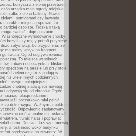
czerpać korzyści z zielonej przestrzeni.
 osób urządza małe ogrody miejskie,
 roślin albo zielone balkony. Nawet
z ziołami, pomidorami czy lawendą
 charakter miejsca i sprawić, że
no bardziej osobiste. Troska o taką
omaga zwolnić i daje poczucie
. Własnoręczne wyhodowanie choćby
lości bazylii czy mięty potrafi przynieść
dużo satysfakcji, bo przypomina, że
iąż ma realny wpływ na fragment
o go świata. Ogród odgrywa również
 społeczną. To miejsce wspólnych
zmów, zabaw i odpoczynku z bliskimi.
ory spędzone na tarasie lub przy stole
ośród zieleni często zapadają w
iej niż wiele innych codziennych
eleń sprzyja spokojniejszej
Ludzie chętniej siadają, rozmawiają
u i odrywają się od ekranów. Ogród
macniać relacje rodzinne i
nawet jeśli początkowo miał pełnić
unkcję dekoracyjną. Ważnym aspektem
aktyczność. Odpowiednio zaplanowany
apewniać cień w upalne dni, osłaniać
d wiatrem, tłumić hałas i poprawiać
 wokół domu. Drzewa i krzewy stanowią
rierę, a roślinność wokół budynku
omfort przebywania na zewnątrz. W