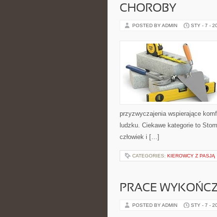
CHOROBY
POSTED BY ADMIN
STY - 7 - 2
przyzwyczajenia wspierające komfo
ludzku. Ciekawe kategorie to Stoma
człowiek i […]
CATEGORIES:
KIEROWCY Z PASJĄ
PRACE WYKOŃC
POSTED BY ADMIN
STY - 7 - 2