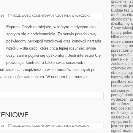
grabienie li
więcej niż j
Buduje też w
może przeło
CHOROBY
026
MOŻLIWOŚĆ KOMENTOWANIA
ZOSTAŁA WYŁĄCZONA
ekologiczną
działką, by 
Express Optyk to miejsce, w którym medycyna oka
Coraz więcej
tarasy pełne
spotyka się z codziennością. To serwis poradnikowy
kilka donic 
poświęcony percepcji wzrokowej oraz kondycji narządu
może zmienić
stanie się o
wzroku – dla osób, które chcą lepiej rozumieć swoje
przestrzeń p
sprawczości
oczy, zanim pojawi się dyskomfort. Jeśli interesuje Cię
niewielkiej i
prewencja, kontrole, a także świat soczewek i
zaskakująco 
człowiek wc
rt widzenia, znajdziesz tu wiele tematów opisanych po
otaczająceg
tologia i Zdrowie seniora. W centrum tej strony jest
istotną rolę
posiłków, ro
Letnie wiecz
ustawionym p
pamięć bardz
wydarzeń. Zi
atmosferze. 
bez pośpiech
może więc wz
ZENIOWE
sąsiedzkie, 
wyłącznie f
PRACE
jest też pr
026
MOŻLIWOŚĆ KOMENTOWANIA
ZOSTAŁA WYŁĄCZONA
WYKOŃCZENIOWE
ogród może z