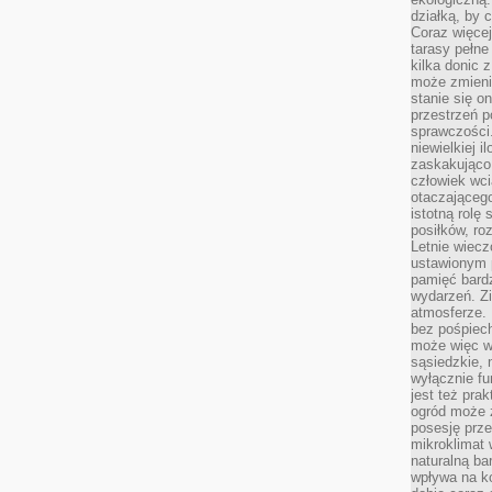
działką, by 
Coraz więcej
tarasy pełne
kilka donic 
może zmienić
stanie się o
przestrzeń p
sprawczości
niewielkiej i
zaskakująco 
człowiek wc
otaczająceg
istotną rolę
posiłków, ro
Letnie wiecz
ustawionym p
pamięć bardz
wydarzeń. Zi
atmosferze. 
bez pośpiech
może więc wz
sąsiedzkie, 
wyłącznie f
jest też pr
ogród może z
posesję prze
mikroklimat
naturalną ba
wpływa na k