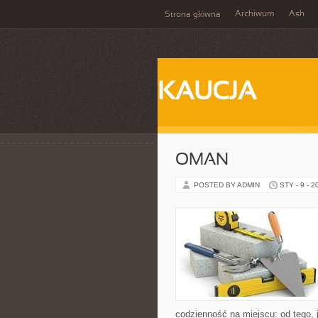
Archiwum
Ash
Strona główna
KAUCJA
OMAN
POSTED BY ADMIN
STY - 9 - 2
codzienność na miejscu: od tego, j