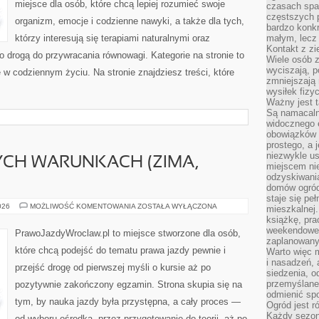
miejsce dla osób, które chcą lepiej rozumieć swoje
czasach spa
częstszych 
organizm, emocje i codzienne nawyki, a także dla tych,
bardzo konkr
którzy interesują się terapiami naturalnymi oraz
małym, lecz
Kontakt z zi
 drogą do przywracania równowagi. Kategorie na stronie to
Wiele osób 
wyciszają, 
 w codziennym życiu. Na stronie znajdziesz treści, które
zmniejszają 
wysiłek fizy
Ważny jest 
Są namacaln
widocznego e
obowiązków 
prostego, a 
niezwykle us
YCH WARUNKACH (ZIMA,
miejscem nie
odzyskiwania
domów ogród
staje się pe
JAZDA
026
MOŻLIWOŚĆ KOMENTOWANIA
ZOSTAŁA WYŁĄCZONA
mieszkalnej.
W
książkę, pra
TRUDNYCH
WARUNKACH
weekendowe p
PrawoJazdyWroclaw.pl to miejsce stworzone dla osób,
(ZIMA,
zaplanowany,
DESZCZ,
które chcą podejść do tematu prawa jazdy pewnie i
Warto więc m
NOC)
i nasadzeń, 
przejść drogę od pierwszej myśli o kursie aż po
siedzenia, o
przemyślane 
pozytywnie zakończony egzamin. Strona skupia się na
odmienić spo
tym, by nauka jazdy była przystępna, a cały proces —
Ogród jest r
Każdy sezon
od wyboru ośrodka, przez przygotowanie do teorii, aż po