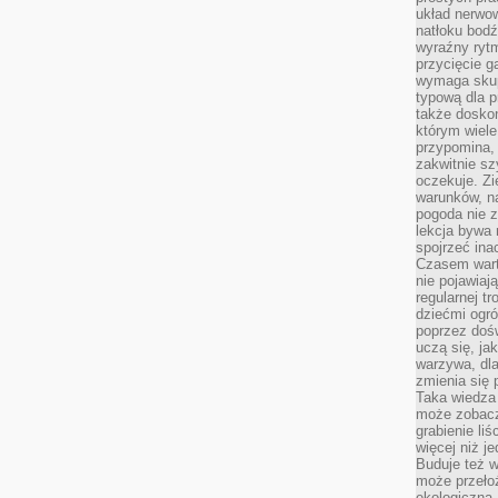
układ nerwo
natłoku bodź
wyraźny rytm
przycięcie 
wymaga skupi
typową dla 
także doskon
którym wiele
przypomina,
zakwitnie sz
oczekuje. Zi
warunków, n
pogoda nie z
lekcja bywa
spojrzeć ina
Czasem wart
nie pojawiaj
regularnej tr
dziećmi ogr
poprzez dośw
uczą się, ja
warzywa, dla
zmienia się 
Taka wiedza 
może zobacz
grabienie li
więcej niż j
Buduje też w
może przeło
ekologiczną