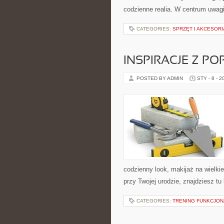
codzienne realia. W centrum uwagi
CATEGORIES:
SPRZĘT I AKCESORI
INSPIRACJE Z P
POSTED BY ADMIN
STY - 8 - 2
codzienny look, makijaż na wielkie
przy Twojej urodzie, znajdziesz tu
CATEGORIES:
TRENING FUNKCJO