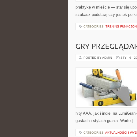
praktykę w mieście — stał się upo
szukasz podstaw, czy jesteś po ki
CATEGORIES:
TRENING FUNKCJO
GRY PRZEGLĄD
POSTED BY ADMIN
STY - 6 - 2
hity AAA, jak i indie, na LumiGra
gustach i stylach grania. Warto […
CATEGORIES:
AKTUALNOŚCI I WY