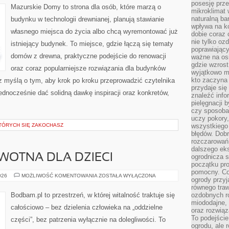
posesję prze
Mazurskie Domy to strona dla osób, które marzą o
mikroklimat
naturalną ba
budynku w technologii drewnianej, planują stawianie
wpływa na k
własnego miejsca do życia albo chcą wyremontować już
dobie coraz 
nie tylko oz
istniejący budynek. To miejsce, gdzie łączą się tematy
poprawiający
domów z drewna, praktyczne podejście do renowacji
ważne na osi
gdzie wzros
oraz coraz popularniejsze rozwiązania dla budynków
wyjątkowo 
kto zaczyna 
z myślą o tym, aby krok po kroku przeprowadzić czytelnika
przydaje się
jednocześnie dać solidną dawkę inspiracji oraz konkretów,
znaleźć info
pielęgnacji b
czy sposoba
uczy pokory,
TÓRYCH SIĘ ZAKOCHASZ
wszystkiego 
błędów. Dob
rozczarowań
dalszego ek
WOTNA DLA DZIECI
ogrodnicza st
początku pr
pomocny. Co
EDUKACJA
026
MOŻLIWOŚĆ KOMENTOWANIA
ZOSTAŁA WYŁĄCZONA
ogrody przyj
ZDROWOTNA
DLA
równego tra
DZIECI
Bodbam.pl to przestrzeń, w której witalność traktuje się
ozdobnych ro
miododajne, 
całościowo – bez dzielenia człowieka na „oddzielne
oraz rozwią
To podejście
części”, bez patrzenia wyłącznie na dolegliwości. To
ogrodu, ale 