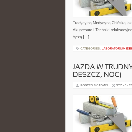
Tradycyjną Medycyną Chińską jako
Akupresura i Techniki relaksacyjne
łączą […]
CATEGORIES:
LABORATORIUM IDEI
JAZDA W TRUDN
DESZCZ, NOC)
POSTED BY ADMIN
STY - 6 - 2