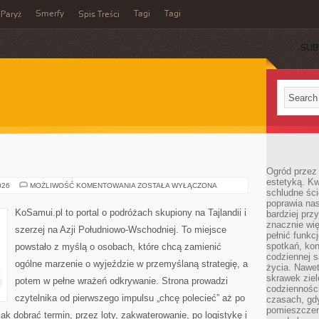
Smerfy
Tagi
Tagi
Paryż
Spis Treści
SUB
Ogród przez 
estetyką. Kw
OMAN
026
MOŻLIWOŚĆ KOMENTOWANIA
ZOSTAŁA WYŁĄCZONA
schludne ści
poprawia nas
KoSamui.pl to portal o podróżach skupiony na Tajlandii i
bardziej prz
znacznie wię
szerzej na Azji Południowo-Wschodniej. To miejsce
pełnić funkc
spotkań, kon
powstało z myślą o osobach, które chcą zamienić
codziennej s
ogólne marzenie o wyjeździe w przemyślaną strategię, a
życia. Nawet
skrawek ziel
potem w pełne wrażeń odkrywanie. Strona prowadzi
codziennośc
czytelnika od pierwszego impulsu „chcę polecieć” aż po
czasach, gd
pomieszczen
ak dobrać termin, przez loty, zakwaterowanie, po logistykę i