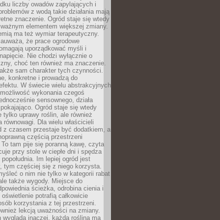
dku liczby owadów zapylających i
problemów z wodą takie działania mają
etne znaczenie. Ogród staje się wtedy
 ważnym elementem większej zmiany.
emią ma też wymiar terapeutyczny.
zauważa, że prace ogrodowe
pomagają uporządkować myśli i
napięcie. Nie chodzi wyłącznie o
czny, choć ten również ma znaczenie.
także sam charakter tych czynności.
e, konkretne i prowadzą do
fektu. W świecie wielu abstrakcyjnych
możliwość wykonania czegoś
jednocześnie sensownego, działa
pokajająco. Ogród staje się wtedy
 tylko uprawy roślin, ale również
 równowagi. Dla wielu właścicieli
 z czasem przestaje być dodatkiem, a
łnoprawną częścią przestrzeni
 To tam pije się poranną kawę, czyta
cuje przy stole w ciepłe dni i spędza
opołudnia. Im lepiej ogród jest
 tym częściej się z niego korzysta.
yśleć o nim nie tylko w kategorii rabat
ale także wygody. Miejsce do
dpowiednia ścieżka, odrobina cienia i
oświetlenie potrafią całkowicie
sób korzystania z tej przestrzeni.
ównież lekcją uważności na zmiany.
 wygląda inaczej, każda roślina ma