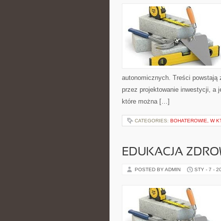
autonomicznych. Treści powstają 
przez projektowanie inwestycji, a 
które można […]
CATEGORIES:
BOHATEROWIE, W K
EDUKACJA ZDRO
POSTED BY ADMIN
STY - 7 - 2