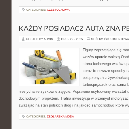
CATEGORIES:
CZĘSTOCHOWA
KAŻDY POSIADACZ AUTA ZNA PE
POSTED BY ADMIN
GRU - 22 - 2025
MOŻLIWOŚĆ KOMENTOWA
Figury zaprzątające się ra
wozów uparcie walczą Osob
stanu fachowego wozów upa
coraz to nowsze sposoby n
połączonych z żywotnością 
turbosprężarek oraz sama b
niesłychanie zyskowne zajęcie. Poprawnie usytuowany warsztat 
dochodowym projektem. Trafna inwestycja w przemysł motoryzac
zważając na stan polskich dróg i na jakość samochodów, które w
CATEGORIES:
ŻEGLARSKA MODA