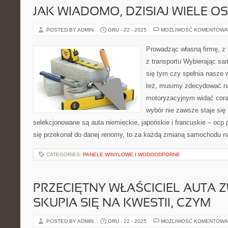
JAK WIADOMO, DZISIAJ WIELE OS
POSTED BY ADMIN
GRU - 22 - 2025
MOŻLIWOŚĆ KOMENTOWA
Prowadząc własną firmę, z 
z transportu Wybierając sa
się tym czy spełnia nasze
też, musimy zdecydować na
motoryzacyjnym widać cora
wybór nie zawsze staje się 
selekcjonowane są auta niemieckie, japońskie i francuskie – ocp 
się przekonał do danej renomy, to za każdą zmianą samochodu n
CATEGORIES:
PANELE WINYLOWE I WODOODPORNE
PRZECIĘTNY WŁAŚCICIEL AUTA Z
SKUPIA SIĘ NA KWESTII, CZYM
POSTED BY ADMIN
GRU - 22 - 2025
MOŻLIWOŚĆ KOMENTOWA