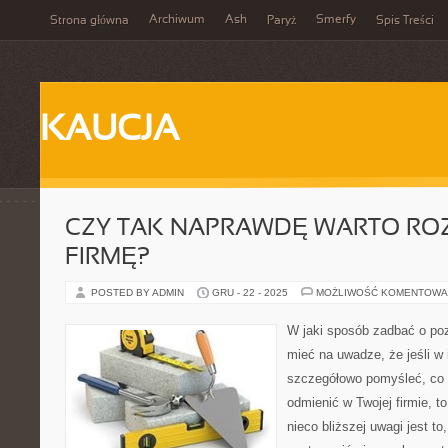
Archiwum
Ash
Smerfy
Strona główna
Paryż
Spis Treści
KAUCJA
CZY TAK NAPRAWDĘ WARTO RO
FIRMĘ?
POSTED BY ADMIN
GRU - 22 - 2025
MOŻLIWOŚĆ KOMENTOWA
W jaki sposób zadbać o po
mieć na uwadze, że jeśli w 
szczegółowo pomyśleć, co
odmienić w Twojej firmie, 
nieco bliższej uwagi jest to