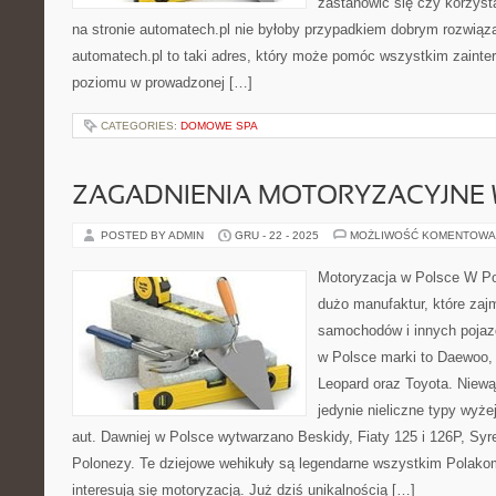
zastanowić się czy korzyst
na stronie automatech.pl nie byłoby przypadkiem dobrym rozwią
automatech.pl to taki adres, który może pomóc wszystkim zain
poziomu w prowadzonej […]
CATEGORIES:
DOMOWE SPA
ZAGADNIENIA MOTORYZACYJNE 
POSTED BY ADMIN
GRU - 22 - 2025
MOŻLIWOŚĆ KOMENTOWA
Motoryzacja w Polsce W Pol
dużo manufaktur, które zaj
samochodów i innych poja
w Polsce marki to Daewoo, C
Leopard oraz Toyota. Niewą
jedynie nieliczne typy wy
aut. Dawniej w Polsce wytwarzano Beskidy, Fiaty 125 i 126P, Sy
Polonezy. Te dziejowe wehikuły są legendarne wszystkim Polakom
interesują się motoryzacją. Już dziś unikalnością […]