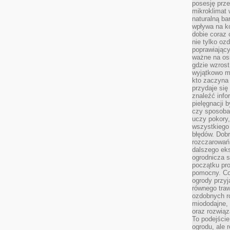
posesję prze
mikroklimat
naturalną ba
wpływa na k
dobie coraz 
nie tylko oz
poprawiający
ważne na osi
gdzie wzros
wyjątkowo 
kto zaczyna 
przydaje się
znaleźć info
pielęgnacji b
czy sposoba
uczy pokory,
wszystkiego 
błędów. Dob
rozczarowań
dalszego ek
ogrodnicza st
początku pr
pomocny. Co
ogrody przyj
równego tra
ozdobnych ro
miododajne, 
oraz rozwią
To podejście
ogrodu, ale 