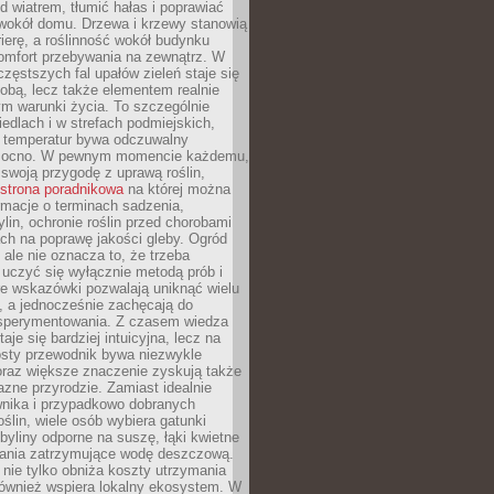
d wiatrem, tłumić hałas i poprawiać
 wokół domu. Drzewa i krzewy stanowią
rierę, a roślinność wokół budynku
omfort przebywania na zewnątrz. W
częstszych fal upałów zieleń staje się
dobą, lecz także elementem realnie
m warunki życia. To szczególnie
edlach i w strefach podmiejskich,
t temperatur bywa odczuwalny
mocno. W pewnym momencie każdemu,
swoją przygodę z uprawą roślin,
strona poradnikowa
na której można
rmacje o terminach sadzenia,
ylin, ochronie roślin przed chorobami
ch na poprawę jakości gleby. Ogród
 ale nie oznacza to, że trzeba
uczyć się wyłącznie metodą prób i
re wskazówki pozwalają uniknąć wielu
, a jednocześnie zachęcają do
sperymentowania. Z czasem wiedza
aje się bardziej intuicyjna, lecz na
osty przewodnik bywa niezwykle
raz większe znaczenie zyskują także
azne przyrodzie. Zamiast idealnie
wnika i przypadkowo dobranych
ślin, wiele osób wybiera gatunki
byliny odporne na suszę, łąki kwietne
zania zatrzymujące wodę deszczową.
 nie tylko obniża koszty utrzymania
również wspiera lokalny ekosystem. W