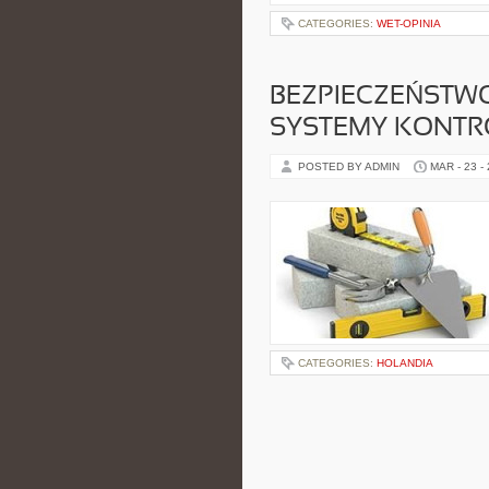
CATEGORIES:
WET-OPINIA
BEZPIECZEŃSTWO
SYSTEMY KONTR
POSTED BY ADMIN
MAR - 23 -
CATEGORIES:
HOLANDIA