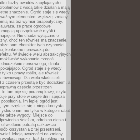
dku liczby owadów zapylających i
problemów z wodą takie działania mają
etne znaczenie. Ogród staje się wtedy
 ważnym elementem większej zmiany.
emią ma też wymiar terapeutyczny.
zauważa, że prace ogrodowe
pomagają uporządkować myśli i
napięcie. Nie chodzi wyłącznie o
czny, choć ten również ma znaczenie.
także sam charakter tych czynności.
e, konkretne i prowadzą do
fektu. W świecie wielu abstrakcyjnych
możliwość wykonania czegoś
jednocześnie sensownego, działa
pokajająco. Ogród staje się wtedy
 tylko uprawy roślin, ale również
 równowagi. Dla wielu właścicieli
 z czasem przestaje być dodatkiem, a
łnoprawną częścią przestrzeni
 To tam pije się poranną kawę, czyta
cuje przy stole w ciepłe dni i spędza
opołudnia. Im lepiej ogród jest
 tym częściej się z niego korzysta.
yśleć o nim nie tylko w kategorii rabat
ale także wygody. Miejsce do
dpowiednia ścieżka, odrobina cienia i
oświetlenie potrafią całkowicie
sób korzystania z tej przestrzeni.
ównież lekcją uważności na zmiany.
 wygląda inaczej, każda roślina ma