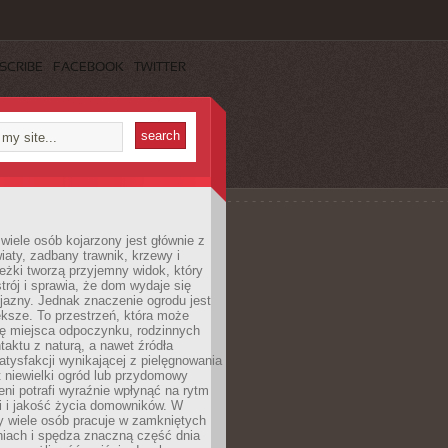
SCRIBE
FACEBOOK
TWITTER
wiele osób kojarzony jest głównie z
iaty, zadbany trawnik, krzewy i
eżki tworzą przyjemny widok, który
trój i sprawia, że dom wydaje się
yjazny. Jednak znaczenie ogrodu jest
ksze. To przestrzeń, która może
ję miejsca odpoczynku, rodzinnych
taktu z naturą, a nawet źródła
atysfakcji wynikającej z pielęgnowania
 niewielki ogród lub przydomowy
eni potrafi wyraźnie wpłynąć na rytm
i i jakość życia domowników. W
y wiele osób pracuje w zamkniętych
iach i spędza znaczną część dnia