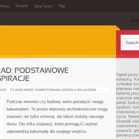
Smerfy
Tagi
Paryż
Spis Treści
SUB
RAD: PODSTAWOWE
Ogród przez 
SPIRACJE
estetyką. Kw
schludne ści
poprawia nas
PIĘKNO
 2025
MOŻLIWOŚĆ KOMENTOWANIA
ZOSTAŁA WYŁĄCZONA
bardziej prz
BALUSTRAD:
PODSTAWOWE
znacznie wię
INFORMACJE
Podczas remontu czy budowy warto poświęcić uwagę
pełnić funkc
I
INSPIRACJE
spotkań, kon
balustradom. Te proste elementy architektoniczne mogą
codziennej s
stanowić nie tylko ochronę, ale także ozdobę naszego
życia. Nawet
skrawek ziel
domu. Oto kilka inspiracji, które pomogą Ci wybrać
codziennośc
czasach, gd
odpowiednią balustradę dla swojego wnętrza.
pomieszczen