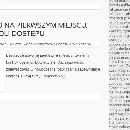
przed ekran
ogrodu nabi
Kilkanaście 
roślinami, o
prostych pra
układ nerwo
 NA PIERWSZYM MIEJSCU:
natłoku bodź
wyraźny rytm
OLI DOSTĘPU
przycięcie 
wymaga skupi
typową dla 
BEZPIECZEŃSTWO
 2025
MOŻLIWOŚĆ KOMENTOWANIA
ZOSTAŁA WYŁĄCZONA
NA
także doskon
PIERWSZYM
którym wiele
MIEJSCU:
Bezpieczeństwo na pierwszym miejscu: Systemy
SYSTEMY
przypomina,
KONTROLI
zakwitnie sz
kontroli dostępu. Dowiedz się, dlaczego warto
DOSTĘPU
oczekuje. Zi
zainwestować w nowoczesne rozwiązania zapewniające
warunków, n
pogoda nie z
ochronę Twojej firmy i pracowników.
lekcja bywa
spojrzeć ina
Czasem wart
nie pojawiaj
regularnej tr
dziećmi ogr
poprzez dośw
uczą się, ja
warzywa, dla
zmienia się 
Taka wiedza 
może zobacz