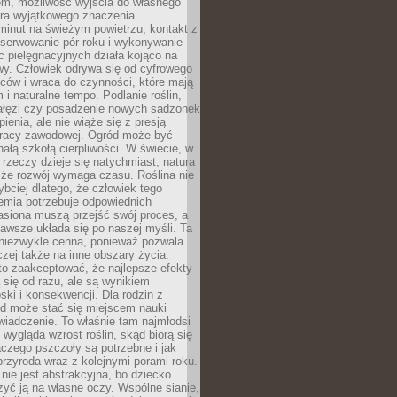
em, możliwość wyjścia do własnego
era wyjątkowego znaczenia.
minut na świeżym powietrzu, kontakt z
bserwowanie pór roku i wykonywanie
c pielęgnacyjnych działa kojąco na
wy. Człowiek odrywa się od cyfrowego
ców i wraca do czynności, które mają
 i naturalne tempo. Podlanie roślin,
gałęzi czy posadzenie nowych sadzonek
enia, ale nie wiąże się z presją
pracy zawodowej. Ogród może być
ałą szkołą cierpliwości. W świecie, w
 rzeczy dzieje się natychmiast, natura
 że rozwój wymaga czasu. Roślina nie
ybciej dlatego, że człowiek tego
emia potrzebuje odpowiednich
asiona muszą przejść swój proces, a
awsze układa się po naszej myśli. Ta
 niezwykle cenna, ponieważ pozwala
czej także na inne obszary życia.
o zaakceptować, że najlepsze efekty
ą się od razu, ale są wynikiem
oski i konsekwencji. Dla rodzin z
ód może stać się miejscem nauki
iadczenie. To właśnie tam najmłodsi
k wygląda wzrost roślin, skąd biorą się
czego pszczoły są potrzebne i jak
przyroda wraz z kolejnymi porami roku.
nie jest abstrakcyjna, bo dziecko
yć ją na własne oczy. Wspólne sianie,