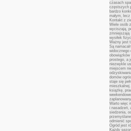
czasach spa
częstszych 
bardzo konkr
małym, lecz
Kontakt z zi
Wiele osób 
wyciszają, 
zmniejszają 
wysiłek fizy
Ważny jest 
Są namacaln
widocznego e
obowiązków 
prostego, a 
niezwykle us
miejscem nie
odzyskiwania
domów ogród
staje się pe
mieszkalnej.
książkę, pra
weekendowe p
zaplanowany,
Warto więc m
i nasadzeń, 
siedzenia, o
przemyślane 
odmienić spo
Ogród jest r
Każdy sezon