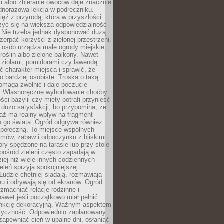
ści albo zbieranie owoców daje znacznie
ednorazowa lekcja w podręczniku.
ięź z przyrodą, która w przyszłości
żyć się na większą odpowiedzialność
. Nie trzeba jednak dysponować dużą
czerpać korzyści z zielonej przestrzeni.
 osób urządza małe ogrody miejskie,
 roślin albo zielone balkony. Nawet
z ziołami, pomidorami czy lawendą
 charakter miejsca i sprawić, że
no bardziej osobiste. Troska o taką
omaga zwolnić i daje poczucie
. Własnoręczne wyhodowanie choćby
lości bazylii czy mięty potrafi przynieść
dużo satysfakcji, bo przypomina, że
iąż ma realny wpływ na fragment
o go świata. Ogród odgrywa również
 społeczną. To miejsce wspólnych
zmów, zabaw i odpoczynku z bliskimi.
ory spędzone na tarasie lub przy stole
ośród zieleni często zapadają w
iej niż wiele innych codziennych
eleń sprzyja spokojniejszej
Ludzie chętniej siadają, rozmawiają
u i odrywają się od ekranów. Ogród
macniać relacje rodzinne i
nawet jeśli początkowo miał pełnić
unkcję dekoracyjną. Ważnym aspektem
aktyczność. Odpowiednio zaplanowany
apewniać cień w upalne dni, osłaniać