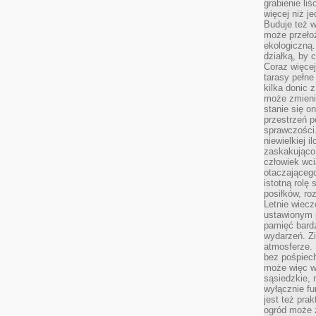
grabienie li
więcej niż j
Buduje też w
może przeło
ekologiczną
działką, by 
Coraz więcej
tarasy pełne
kilka donic 
może zmienić
stanie się o
przestrzeń p
sprawczości
niewielkiej i
zaskakująco 
człowiek wc
otaczająceg
istotną rolę
posiłków, ro
Letnie wiecz
ustawionym p
pamięć bardz
wydarzeń. Zi
atmosferze. 
bez pośpiech
może więc wz
sąsiedzkie, 
wyłącznie f
jest też pr
ogród może z