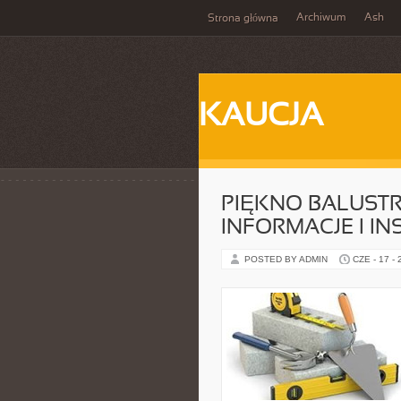
Archiwum
Ash
Strona główna
KAUCJA
PIĘKNO BALUST
INFORMACJE I IN
POSTED BY ADMIN
CZE - 17 -