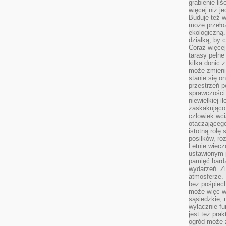
grabienie li
więcej niż j
Buduje też w
może przeło
ekologiczną
działką, by 
Coraz więcej
tarasy pełne
kilka donic 
może zmienić
stanie się o
przestrzeń p
sprawczości
niewielkiej i
zaskakująco 
człowiek wc
otaczająceg
istotną rolę
posiłków, ro
Letnie wiecz
ustawionym p
pamięć bardz
wydarzeń. Zi
atmosferze. 
bez pośpiech
może więc wz
sąsiedzkie, 
wyłącznie f
jest też pr
ogród może z