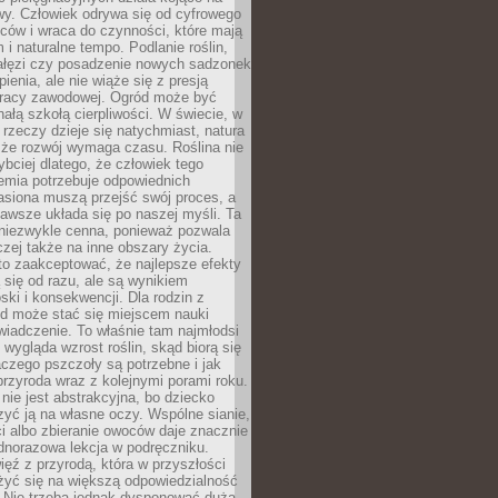
wy. Człowiek odrywa się od cyfrowego
ców i wraca do czynności, które mają
 i naturalne tempo. Podlanie roślin,
gałęzi czy posadzenie nowych sadzonek
enia, ale nie wiąże się z presją
pracy zawodowej. Ogród może być
ałą szkołą cierpliwości. W świecie, w
 rzeczy dzieje się natychmiast, natura
 że rozwój wymaga czasu. Roślina nie
ybciej dlatego, że człowiek tego
emia potrzebuje odpowiednich
asiona muszą przejść swój proces, a
awsze układa się po naszej myśli. Ta
 niezwykle cenna, ponieważ pozwala
czej także na inne obszary życia.
o zaakceptować, że najlepsze efekty
ą się od razu, ale są wynikiem
oski i konsekwencji. Dla rodzin z
ód może stać się miejscem nauki
iadczenie. To właśnie tam najmłodsi
k wygląda wzrost roślin, skąd biorą się
czego pszczoły są potrzebne i jak
przyroda wraz z kolejnymi porami roku.
nie jest abstrakcyjna, bo dziecko
yć ją na własne oczy. Wspólne sianie,
ści albo zbieranie owoców daje znacznie
ednorazowa lekcja w podręczniku.
ięź z przyrodą, która w przyszłości
żyć się na większą odpowiedzialność
. Nie trzeba jednak dysponować dużą