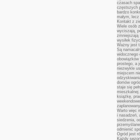
czasach spa
częstszych 
bardzo konkr
małym, lecz
Kontakt z zi
Wiele osób 
wyciszają, 
zmniejszają 
wysiłek fizy
Ważny jest 
Są namacaln
widocznego e
obowiązków 
prostego, a 
niezwykle us
miejscem nie
odzyskiwania
domów ogród
staje się pe
mieszkalnej.
książkę, pra
weekendowe p
zaplanowany,
Warto więc m
i nasadzeń, 
siedzenia, o
przemyślane 
odmienić spo
Ogród jest r
Każdy sezon