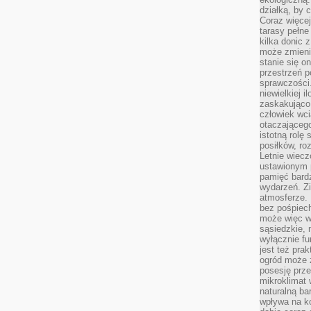
działką, by 
Coraz więcej
tarasy pełne
kilka donic 
może zmienić
stanie się o
przestrzeń p
sprawczości
niewielkiej i
zaskakująco 
człowiek wc
otaczająceg
istotną rolę
posiłków, ro
Letnie wiecz
ustawionym p
pamięć bardz
wydarzeń. Zi
atmosferze. 
bez pośpiech
może więc wz
sąsiedzkie, 
wyłącznie f
jest też pr
ogród może z
posesję prze
mikroklimat
naturalną ba
wpływa na k