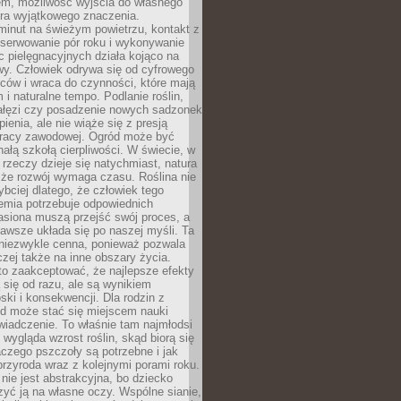
em, możliwość wyjścia do własnego
era wyjątkowego znaczenia.
minut na świeżym powietrzu, kontakt z
bserwowanie pór roku i wykonywanie
c pielęgnacyjnych działa kojąco na
wy. Człowiek odrywa się od cyfrowego
ców i wraca do czynności, które mają
 i naturalne tempo. Podlanie roślin,
gałęzi czy posadzenie nowych sadzonek
enia, ale nie wiąże się z presją
pracy zawodowej. Ogród może być
ałą szkołą cierpliwości. W świecie, w
 rzeczy dzieje się natychmiast, natura
 że rozwój wymaga czasu. Roślina nie
ybciej dlatego, że człowiek tego
emia potrzebuje odpowiednich
asiona muszą przejść swój proces, a
awsze układa się po naszej myśli. Ta
 niezwykle cenna, ponieważ pozwala
czej także na inne obszary życia.
o zaakceptować, że najlepsze efekty
ą się od razu, ale są wynikiem
oski i konsekwencji. Dla rodzin z
ód może stać się miejscem nauki
iadczenie. To właśnie tam najmłodsi
k wygląda wzrost roślin, skąd biorą się
czego pszczoły są potrzebne i jak
przyroda wraz z kolejnymi porami roku.
nie jest abstrakcyjna, bo dziecko
yć ją na własne oczy. Wspólne sianie,