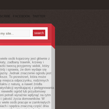
SCRIBE
FACEBOOK
TWITTER
wiele osób kojarzony jest głównie z
iaty, zadbany trawnik, krzewy i
eżki tworzą przyjemny widok, który
trój i sprawia, że dom wydaje się
yjazny. Jednak znaczenie ogrodu jest
ksze. To przestrzeń, która może
ję miejsca odpoczynku, rodzinnych
taktu z naturą, a nawet źródła
atysfakcji wynikającej z pielęgnowania
 niewielki ogród lub przydomowy
eni potrafi wyraźnie wpłynąć na rytm
i i jakość życia domowników. W
y wiele osób pracuje w zamkniętych
iach i spędza znaczną część dnia