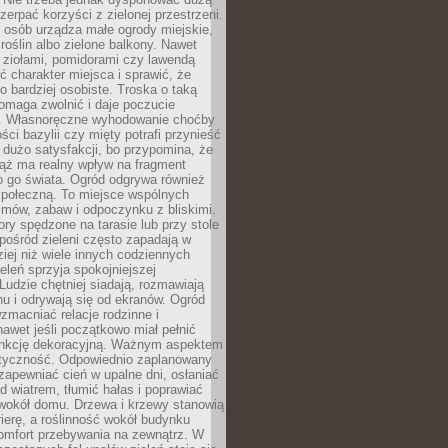
czerpać korzyści z zielonej przestrzeni.
 osób urządza małe ogrody miejskie,
 roślin albo zielone balkony. Nawet
z ziołami, pomidorami czy lawendą
 charakter miejsca i sprawić, że
no bardziej osobiste. Troska o taką
omaga zwolnić i daje poczucie
. Własnoręczne wyhodowanie choćby
lości bazylii czy mięty potrafi przynieść
dużo satysfakcji, bo przypomina, że
iąż ma realny wpływ na fragment
o go świata. Ogród odgrywa również
 społeczną. To miejsce wspólnych
zmów, zabaw i odpoczynku z bliskimi.
ory spędzone na tarasie lub przy stole
ośród zieleni często zapadają w
iej niż wiele innych codziennych
eleń sprzyja spokojniejszej
Ludzie chętniej siadają, rozmawiają
u i odrywają się od ekranów. Ogród
macniać relacje rodzinne i
nawet jeśli początkowo miał pełnić
unkcję dekoracyjną. Ważnym aspektem
aktyczność. Odpowiednio zaplanowany
apewniać cień w upalne dni, osłaniać
d wiatrem, tłumić hałas i poprawiać
 wokół domu. Drzewa i krzewy stanowią
rierę, a roślinność wokół budynku
omfort przebywania na zewnątrz. W