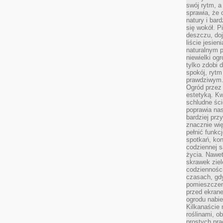
swój rytm, a
sprawia, że 
natury i bar
się wokół. P
deszczu, do
liście jesien
naturalnym p
niewielki og
tylko zdobi 
spokój, rytm
prawdziwym
Ogród przez 
estetyką. Kw
schludne ści
poprawia nas
bardziej prz
znacznie wię
pełnić funkc
spotkań, kon
codziennej s
życia. Nawet
skrawek ziel
codziennośc
czasach, gd
pomieszczen
przed ekran
ogrodu nabi
Kilkanaście 
roślinami, o
prostych pra