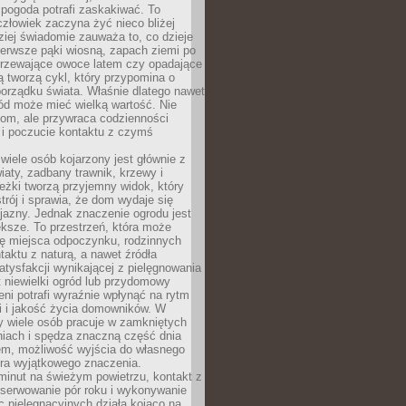
 pogoda potrafi zaskakiwać. To
człowiek zaczyna żyć nieco bliżej
dziej świadomie zauważa to, co dzieje
ierwsze pąki wiosną, zapach ziemi po
jrzewające owoce latem czy opadające
ią tworzą cykl, który przypomina o
orządku świata. Właśnie dlatego nawet
ród może mieć wielką wartość. Nie
dom, ale przywraca codzienności
 i poczucie kontaktu z czymś
.
wiele osób kojarzony jest głównie z
iaty, zadbany trawnik, krzewy i
eżki tworzą przyjemny widok, który
trój i sprawia, że dom wydaje się
yjazny. Jednak znaczenie ogrodu jest
ksze. To przestrzeń, która może
ję miejsca odpoczynku, rodzinnych
taktu z naturą, a nawet źródła
atysfakcji wynikającej z pielęgnowania
 niewielki ogród lub przydomowy
eni potrafi wyraźnie wpłynąć na rytm
i i jakość życia domowników. W
y wiele osób pracuje w zamkniętych
iach i spędza znaczną część dnia
em, możliwość wyjścia do własnego
era wyjątkowego znaczenia.
minut na świeżym powietrzu, kontakt z
bserwowanie pór roku i wykonywanie
c pielęgnacyjnych działa kojąco na