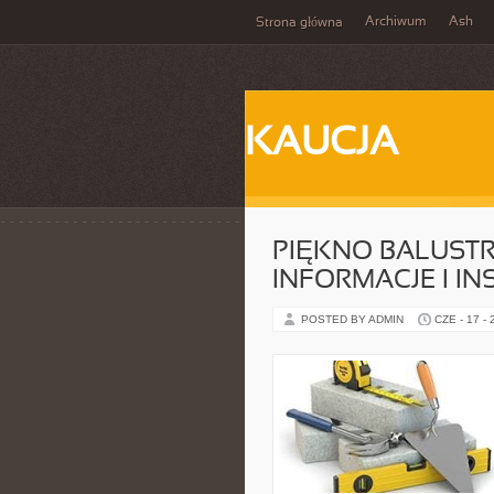
Archiwum
Ash
Strona główna
KAUCJA
PIĘKNO BALUST
INFORMACJE I IN
POSTED BY ADMIN
CZE - 17 -