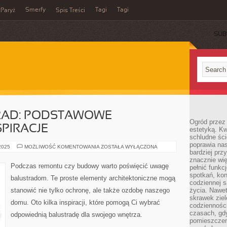
Smerfy
Tagi
Tagi
Paryż
Spis Treści
SUB
RAD: PODSTAWOWE
Ogród przez 
SPIRACJE
estetyką. Kw
schludne ści
poprawia nas
PIĘKNO
 2025
MOŻLIWOŚĆ KOMENTOWANIA
ZOSTAŁA WYŁĄCZONA
bardziej prz
BALUSTRAD:
PODSTAWOWE
znacznie wię
INFORMACJE
Podczas remontu czy budowy warto poświęcić uwagę
pełnić funkc
I
INSPIRACJE
spotkań, kon
balustradom. Te proste elementy architektoniczne mogą
codziennej s
stanowić nie tylko ochronę, ale także ozdobę naszego
życia. Nawet
skrawek ziel
domu. Oto kilka inspiracji, które pomogą Ci wybrać
codziennośc
czasach, gd
odpowiednią balustradę dla swojego wnętrza.
pomieszczen