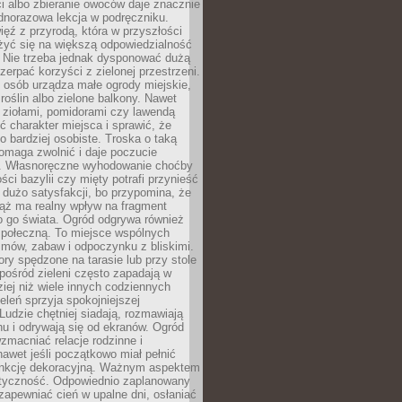
ści albo zbieranie owoców daje znacznie
ednorazowa lekcja w podręczniku.
ięź z przyrodą, która w przyszłości
żyć się na większą odpowiedzialność
. Nie trzeba jednak dysponować dużą
czerpać korzyści z zielonej przestrzeni.
 osób urządza małe ogrody miejskie,
 roślin albo zielone balkony. Nawet
z ziołami, pomidorami czy lawendą
 charakter miejsca i sprawić, że
no bardziej osobiste. Troska o taką
omaga zwolnić i daje poczucie
. Własnoręczne wyhodowanie choćby
lości bazylii czy mięty potrafi przynieść
dużo satysfakcji, bo przypomina, że
iąż ma realny wpływ na fragment
o go świata. Ogród odgrywa również
 społeczną. To miejsce wspólnych
zmów, zabaw i odpoczynku z bliskimi.
ory spędzone na tarasie lub przy stole
ośród zieleni często zapadają w
iej niż wiele innych codziennych
eleń sprzyja spokojniejszej
Ludzie chętniej siadają, rozmawiają
u i odrywają się od ekranów. Ogród
macniać relacje rodzinne i
nawet jeśli początkowo miał pełnić
unkcję dekoracyjną. Ważnym aspektem
aktyczność. Odpowiednio zaplanowany
apewniać cień w upalne dni, osłaniać