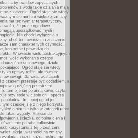
dku liczby owadów zapylających i
problemów z wodą takie działania mają
etne znaczenie. Ogród staje się wtedy
 ważnym elementem większej zmiany.
emią ma też wymiar terapeutyczny.
zauważa, że prace ogrodowe
pomagają uporządkować myśli i
napięcie. Nie chodzi wyłącznie o
czny, choć ten również ma znaczenie.
także sam charakter tych czynności.
e, konkretne i prowadzą do
fektu. W świecie wielu abstrakcyjnych
możliwość wykonania czegoś
jednocześnie sensownego, działa
pokajająco. Ogród staje się wtedy
 tylko uprawy roślin, ale również
 równowagi. Dla wielu właścicieli
 z czasem przestaje być dodatkiem, a
łnoprawną częścią przestrzeni
 To tam pije się poranną kawę, czyta
cuje przy stole w ciepłe dni i spędza
opołudnia. Im lepiej ogród jest
 tym częściej się z niego korzysta.
yśleć o nim nie tylko w kategorii rabat
ale także wygody. Miejsce do
dpowiednia ścieżka, odrobina cienia i
oświetlenie potrafią całkowicie
sób korzystania z tej przestrzeni.
ównież lekcją uważności na zmiany.
 wygląda inaczej, każda roślina ma