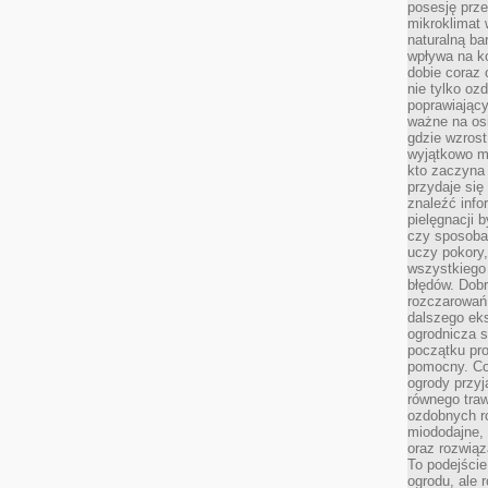
posesję prze
mikroklimat
naturalną ba
wpływa na k
dobie coraz 
nie tylko oz
poprawiający
ważne na osi
gdzie wzros
wyjątkowo 
kto zaczyna 
przydaje się
znaleźć info
pielęgnacji b
czy sposoba
uczy pokory,
wszystkiego 
błędów. Dob
rozczarowań
dalszego ek
ogrodnicza st
początku pr
pomocny. Co
ogrody przyj
równego tra
ozdobnych ro
miododajne, 
oraz rozwią
To podejście
ogrodu, ale 