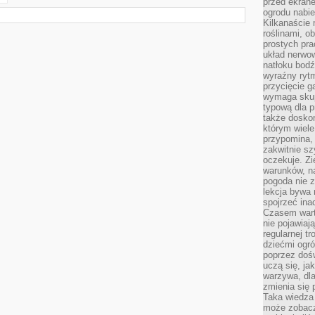
przed ekran
ogrodu nabi
Kilkanaście 
roślinami, o
prostych pra
układ nerwo
natłoku bodź
wyraźny rytm
przycięcie 
wymaga skupi
typową dla 
także doskon
którym wiele
przypomina,
zakwitnie sz
oczekuje. Zi
warunków, n
pogoda nie z
lekcja bywa
spojrzeć ina
Czasem wart
nie pojawiaj
regularnej tr
dziećmi ogr
poprzez dośw
uczą się, ja
warzywa, dla
zmienia się 
Taka wiedza 
może zobacz