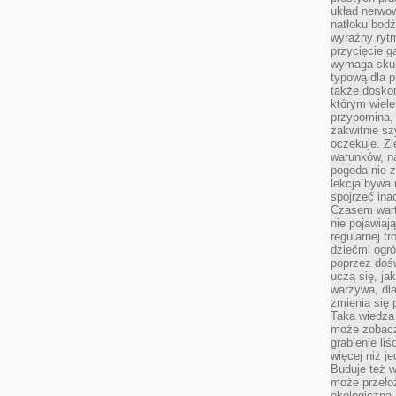
układ nerwo
natłoku bodź
wyraźny rytm
przycięcie 
wymaga skupi
typową dla 
także doskon
którym wiele
przypomina,
zakwitnie sz
oczekuje. Zi
warunków, n
pogoda nie z
lekcja bywa
spojrzeć ina
Czasem wart
nie pojawiaj
regularnej tr
dziećmi ogr
poprzez dośw
uczą się, ja
warzywa, dla
zmienia się 
Taka wiedza 
może zobacz
grabienie li
więcej niż j
Buduje też w
może przeło
ekologiczną