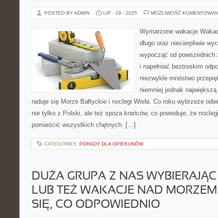
POSTED BY ADMIN
LIP - 19 - 2025
MOŻLIWOŚĆ KOMENTOWAN
Wymarzone wakacje Wakacje
długo oraz niecierpliwie w
wypocząć od powszednich 
i napełniać beztroskim odp
niezwykle mnóstwo przepię
niemniej jednak największ
raduje się Morze Bałtyckie i noclegi Wisła. Co roku wybrzeże odw
nie tylko z Polski, ale też spoza krańców, co powoduje, że nocle
pomieścić wszystkich chętnych. […]
CATEGORIES:
PORADY DLA OPIEKUNÓW
DUŻA GRUPA Z NAS WYBIERAJĄC
LUB TEŻ WAKACJE NAD MORZEM
SIĘ, CO ODPOWIEDNIO