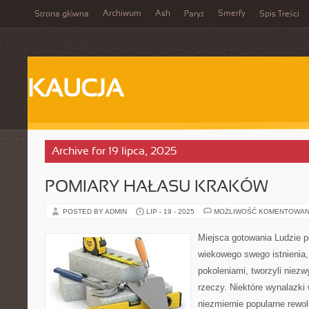
Archiwum
Ash
Smerfy
Strona główna
Paryż
Spis Treści
KAUCJA
Archive for 19 lipca, 2025
POMIARY HAŁASU KRAKÓW
POSTED BY ADMIN
LIP - 19 - 2025
MOŻLIWOŚĆ KOMENTOWAN
Miejsca gotowania Ludzie 
wiekowego swego istnienia, 
pokoleniami, tworzyli niezw
rzeczy. Niektóre wynalazki
niezmiernie popularne rewol