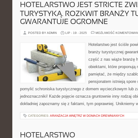
HOTELARSTWO JEST STRICTE ZW
TURYSTYKĄ. ROZKWIT BRANŻY T
GWARANTUJE OGROMNE
POSTED BY ADMIN
LIP - 19 - 2025
MOŻLIWOŚĆ KOMENTOWAN
Hotelarstwo jest ściśle pow
branży turystycznej gwaran
część z nas wiąże branżę 
obiektami, które proponują
pamiętać, że między szab
pensjonatem istnieją spore 
pomylić schroniska turystycznego z domem wycieczkowym lub za
jednoznaczniki! Każde pojęcie oznacza gruntownie inny rodzaj o
dokładniej zapoznamy się z faktami, tym poprawniej. Unikniemy w
CATEGORIES:
ARANŻACJA WNĘTRZ W DOMACH DREWNIANYCH
HOTELARSTWO