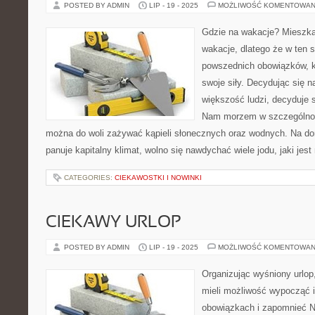
POSTED BY ADMIN
LIP - 19 - 2025
MOŻLIWOŚĆ KOMENTOWAN
Gdzie na wakacje? Mieszka
wakacje, dlatego że w ten
powszednich obowiązków, k
swoje siły. Decydując się n
większość ludzi, decyduje 
Nam morzem w szczególności
można do woli zażywać kąpieli słonecznych oraz wodnych. Na d
panuje kapitalny klimat, wolno się nawdychać wiele jodu, jaki jest
CATEGORIES:
CIEKAWOSTKI I NOWINKI
CIEKAWY URLOP
POSTED BY ADMIN
LIP - 19 - 2025
MOŻLIWOŚĆ KOMENTOWAN
Organizując wyśniony urlop
mieli możliwość wypocząć 
obowiązkach i zapomnieć Ni