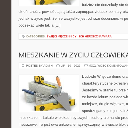
tudzież nie doczekały się ś
dzień, choć z pewnością są także zajmujące. Zobacz pomiary ośw
jednak w życiu jest, że nie wszystko jest od razu doceniane, w
poczekać wiele lat, a […]
CATEGORIES:
ŚWIĘCI MĘCZENNICY I ICH HEROICZNA WIARA
MIESZKANIE W ŻYCIU CZŁOWIEK
POSTED BY ADMIN
LIP - 19 - 2025
MOŻLIWOŚĆ KOMENTOWAN
Budowle Wnętrze domu oraz
charakterystyczne określen
Jesteśmy w stanie tu przejr
że każde lokum posiada wł
mniejsze, drugie większe, a
spostrzegamy kolejne zal
mieszkaniem. Lokale w blokach bytowych niestety ale na sto pro
metrażowe. To jest uwarunkowane najzwyczajniej w świecie blok