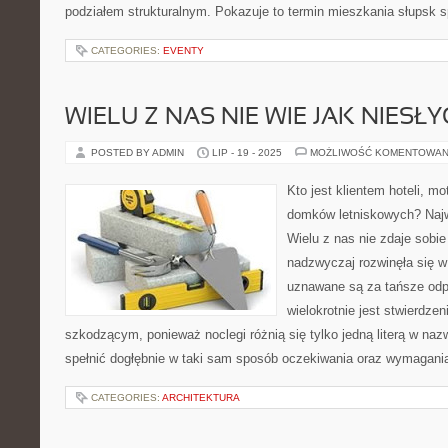
podziałem strukturalnym. Pokazuje to termin mieszkania słupsk 
CATEGORIES:
EVENTY
WIELU Z NAS NIE WIE JAK NIESŁ
POSTED BY ADMIN
LIP - 19 - 2025
MOŻLIWOŚĆ KOMENTOWAN
Kto jest klientem hoteli, mot
domków letniskowych? Najw
Wielu z nas nie zdaje sobie
nadzwyczaj rozwinęła się w k
uznawane są za tańsze odpo
wielokrotnie jest stwierdz
szkodzącym, ponieważ noclegi różnią się tylko jedną literą w nazw
spełnić dogłębnie w taki sam sposób oczekiwania oraz wymagani
CATEGORIES:
ARCHITEKTURA